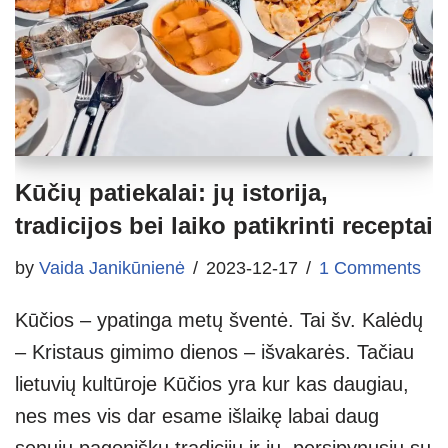
Kūčių patiekalai: jų istorija,
tradicijos bei laiko patikrinti receptai
by
Vaida Janikūnienė
2023-12-17
1 Comments
Kūčios – ypatinga metų šventė. Tai šv. Kalėdų
– Kristaus gimimo dienos – išvakarės. Tačiau
lietuvių kultūroje Kūčios yra kur kas daugiau,
nes mes vis dar esame išlaikę labai daug
senųjų pagoniškų tradicijų ir jų, persipynusių su