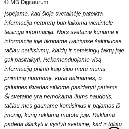
© MB Digitaurum
Įspėjame, kad šioje svetainėje pateikta
informacija neturėtų būti laikoma vienintele
teisinga informacija. Nors svetainę kuriame ir
informaciją joje tikriname įvairiuose šaltiniuose,
tačiau netikslumų, klaidų ir neteisingų faktų joje
gali pasitaikyti. Rekomenduojame visą
informaciją priimti kaip šiuo metu mums
priimtiną nuomonę, kuria dalinamės, o
galutines išvadas siūlome pasidaryti patiems.
Ši svetainė yra nemokama Jums naudotis,
tačiau mes gauname komisinius ir pajamas iš
įmonių, kurių reklamą matote joje. Reklama
padeda išlaikyti ir vystyti svetainę, kad ir toliau