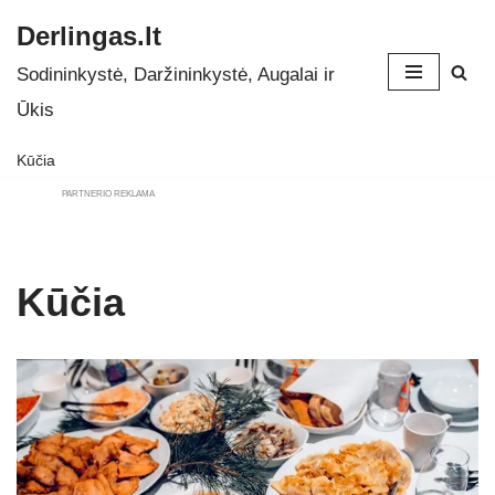
Derlingas.lt
Skip
Sodininkystė, Daržininkystė, Augalai ir
to
Ūkis
content
Kūčia
PARTNERIO REKLAMA
Kūčia