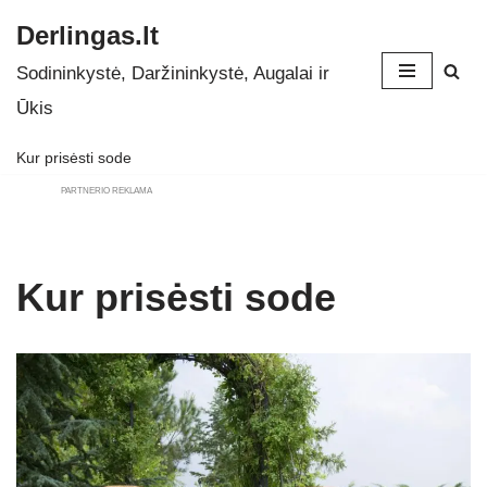
Derlingas.lt
Skip
Sodininkystė, Daržininkystė, Augalai ir
to
Ūkis
content
Kur prisėsti sode
PARTNERIO REKLAMA
Kur prisėsti sode