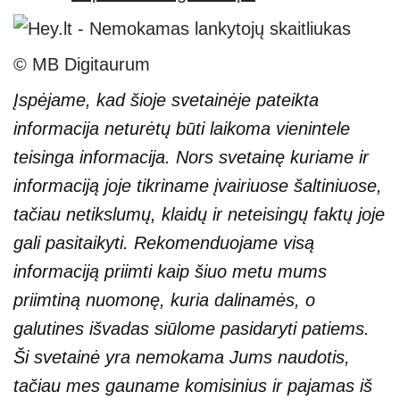
© MB Digitaurum
Įspėjame, kad šioje svetainėje pateikta
informacija neturėtų būti laikoma vienintele
teisinga informacija. Nors svetainę kuriame ir
informaciją joje tikriname įvairiuose šaltiniuose,
tačiau netikslumų, klaidų ir neteisingų faktų joje
gali pasitaikyti. Rekomenduojame visą
informaciją priimti kaip šiuo metu mums
priimtiną nuomonę, kuria dalinamės, o
galutines išvadas siūlome pasidaryti patiems.
Ši svetainė yra nemokama Jums naudotis,
tačiau mes gauname komisinius ir pajamas iš