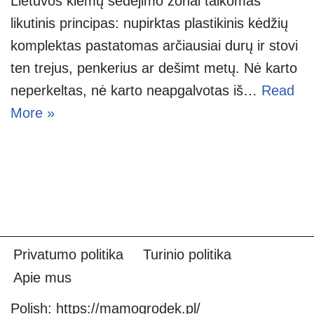
Lietuvos kiemų sėdėjimo zonai taikomas
likutinis principas: nupirktas plastikinis kėdžių
komplektas pastatomas arčiausiai durų ir stovi
ten trejus, penkerius ar dešimt metų. Nė karto
neperkeltas, nė karto neapgalvotas iš…
Read
More »
Privatumo politika
Turinio politika
Apie mus
Polish:
https://mamogrodek.pl/