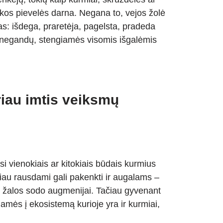
ikos pievelės darna. Negana to, vejos žolė
as: išdega, praretėja, pagelsta, pradeda
ų negandų, stengiamės visomis išgalėmis
riau imtis veiksmų
si vienokiais ar kitokiais būdais kurmius
ačiau rausdami gali pakenkti ir augalams –
os žalos sodo augmenijai. Tačiau gyvenant
iamės į ekosistemą kurioje yra ir kurmiai,