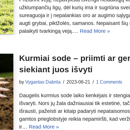
užklumpančių ligų, dėl kurių ima ir sugriūna sve
sureaguoja ir į nepalankias oro ar augimo sąlyg
augti grybai, piktžolės, samanos. Nepaisant ši
palaikyti tvarkingą veją.…
Read More »
Kurmiai sode – priimti ar ge
siekiant juos išvyti
by
Vygantas Dabrila
2023-06-21
1 Comments
Daugelis kurmius sode laiko kenkėjais ir stengia
išvaryti. Nors jų žala dažniausiai tik estetinė, t
išrausti, pažeisti ar kitaip padaryti nepataisom
gamtos prieglobstyje reikia nepamiršti, kad verž
ir…
Read More »