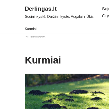
Derlingas.lt
Sėj
Skip
Gry
Sodininkystė, Daržininkystė, Augalai ir Ūkis
to
content
Kurmiai
PARTNERIO REKLAMA
Kurmiai