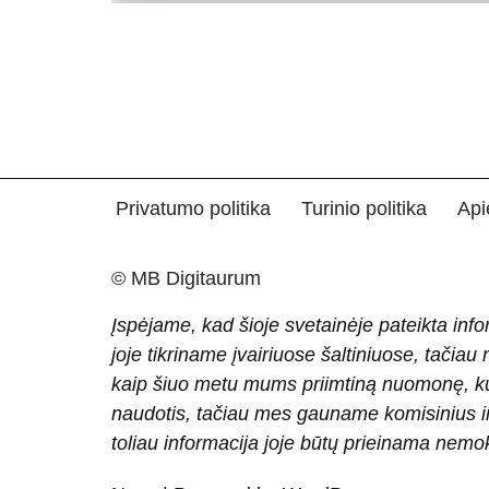
Privatumo politika
Turinio politika
Api
© MB Digitaurum
Įspėjame, kad šioje svetainėje pateikta info
joje tikriname įvairiuose šaltiniuose, tačiau
kaip šiuo metu mums priimtiną nuomonę, ku
naudotis, tačiau mes gauname komisinius ir 
toliau informacija joje būtų prieinama nem