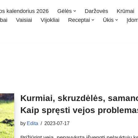
os kalendorius 2026
Gėlės
Daržovės
Krūmai
bai
Vaisiai
Vijokliai
Receptai
Ūkis
Įdo
Kurmiai, skruzdėlės, samanos
Kaip spręsti vejos problem
by
Edita
2023-07-17
Prižiūrint veją, nepavyksta išvengti nelauktųjų k