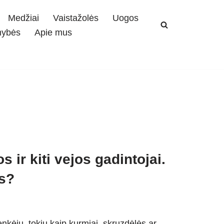
Medžiai
Vaistažolės
Uogos
mybės
Apie mus
 ir kiti vejos gadintojai.
as?
enkėjų, tokių kaip kurmiai, skruzdėlės ar