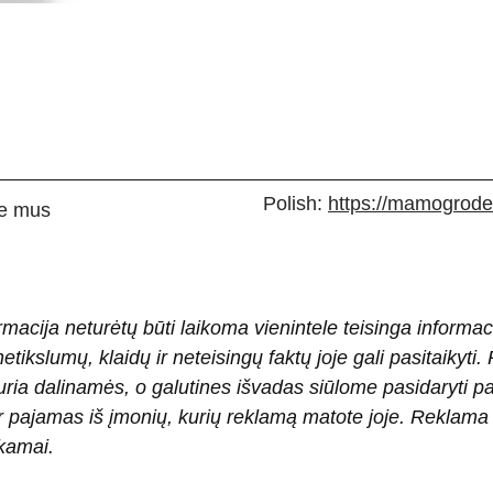
Polish:
https://mamogrodek
e mus
rmacija neturėtų būti laikoma vienintele teisinga informac
 netikslumų, klaidų ir neteisingų faktų joje gali pasitaiky
ria dalinamės, o galutines išvadas siūlome pasidaryti 
pajamas iš įmonių, kurių reklamą matote joje. Reklama pad
okamai.