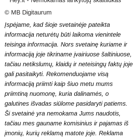
© MB Digitaurum
Įspėjame, kad šioje svetainėje pateikta
informacija neturėtų būti laikoma vienintele
teisinga informacija. Nors svetainę kuriame ir
informaciją joje tikriname įvairiuose šaltiniuose,
tačiau netikslumų, klaidų ir neteisingų faktų joje
gali pasitaikyti. Rekomenduojame visą
informaciją priimti kaip šiuo metu mums
priimtiną nuomonę, kuria dalinamės, o
galutines išvadas siūlome pasidaryti patiems.
Ši svetainė yra nemokama Jums naudotis,
tačiau mes gauname komisinius ir pajamas iš
įmonių, kurių reklamą matote joje. Reklama