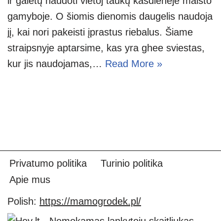
ir galėtų naudoti vietoj taukų kasdienėje maisto
gamyboje. O šiomis dienomis daugelis naudoja
jį, kai nori pakeisti įprastus riebalus. Šiame
straipsnyje aptarsime, kas yra ghee sviestas,
kur jis naudojamas,…
Read More »
Privatumo politika
Turinio politika
Apie mus
Polish:
https://mamogrodek.pl/