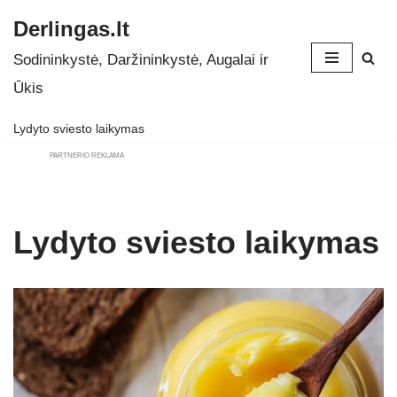
Derlingas.lt
Skip
Sodininkystė, Daržininkystė, Augalai ir
to
Ūkis
content
Lydyto sviesto laikymas
PARTNERIO REKLAMA
Lydyto sviesto laikymas