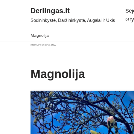
Derlingas.lt
Sėj
Skip
Gry
Sodininkystė, Daržininkystė, Augalai ir Ūkis
to
content
Magnolija
PARTNERIO REKLAMA
Magnolija