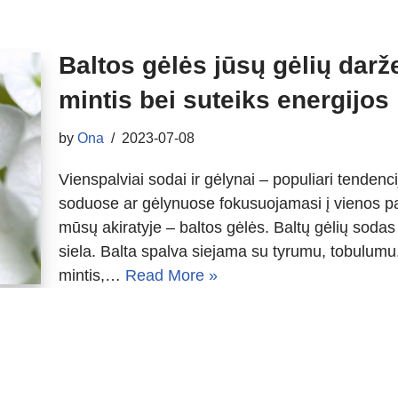
Baltos gėlės jūsų gėlių darž
mintis bei suteiks energijos
by
Ona
2023-07-08
Vienspalviai sodai ir gėlynai – populiari tendenc
soduose ar gėlynuose fokusuojamasi į vienos pa
mūsų akiratyje – baltos gėlės. Baltų gėlių sodas
siela. Balta spalva siejama su tyrumu, tobulumu
mintis,…
Read More »