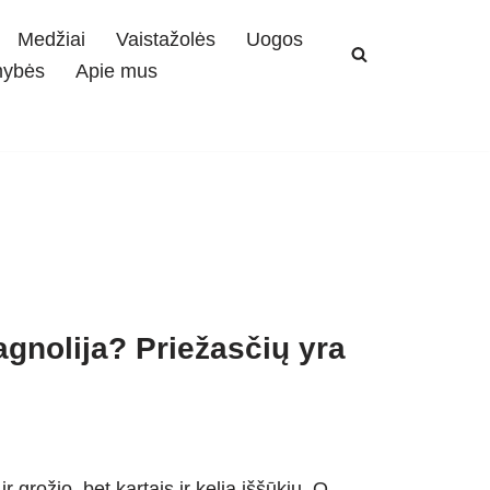
Medžiai
Vaistažolės
Uogos
mybės
Apie mus
gnolija? Priežasčių yra
 grožio, bet kartais ir kelia iššūkių. O