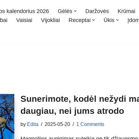
os kalendorius 2026
Gėlės
Daržovės
Krūmai
bai
Vaisiai
Vijokliai
Receptai
Ūkis
Įdo
Sunerimote, kodėl nežydi ma
daugiau, nei jums atrodo
by
Edita
2025-05-20
1 Comments
Magnolijos auginimas suteikia ne tik džiaugsmo ir