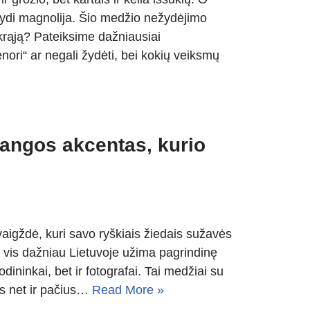
žydi magnolija. Šio medžio nežydėjimo
tikrąją? Pateiksime dažniausiai
ori“ ar negali žydėti, bei kokių veiksmų
bangos akcentas, kurio
vaigždė, kuri savo ryškiais žiedais sužavės
e vis dažniau Lietuvoje užima pagrindinę
odininkai, bet ir fotografai. Tai medžiai su
ės net ir pačius…
Read More »