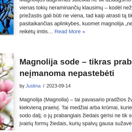
vienas tokių neraminančių klausimų – kodėl ne
priežastis gali būti ne viena, tad kaip atrasti tą 
pasitaikančias aplinkybes, kuomet magnolija „nen
reikėtų imtis…
Read More »
Magnolija sode – tikras pra
neįmanoma nepastebėti
by
Justina
2023-09-14
Magnolija (Magnolia) – tai pavasario pradžios ž
kiekvieną praeivį. Tai medžiai arba krūmai, kuri
sodo dalį, o jų prabangiais žiedais gėrisi ne tik s
įvairių formų žiedais, kurių spalvų gausa sužav