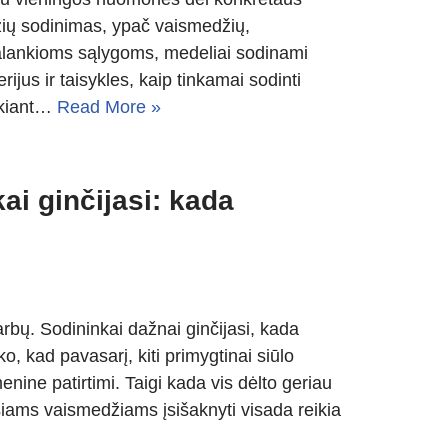
žių sodinimas, ypač vaismedžių,
palankioms sąlygoms, medeliai sodinami
erijus ir taisykles, kaip tinkamai sodinti
ukiant…
Read More »
ai ginčijasi: kada
bų. Sodininkai dažnai ginčijasi, kada
ko, kad pavasarį, kiti primygtinai siūlo
smenine patirtimi. Taigi kada vis dėlto geriau
siams vaismedžiams įsišaknyti visada reikia