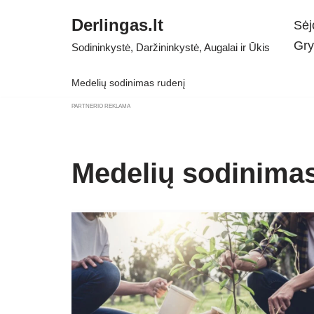
Derlingas.lt
Sėj
Skip
Gry
Sodininkystė, Daržininkystė, Augalai ir Ūkis
to
content
Medelių sodinimas rudenį
PARTNERIO REKLAMA
Medelių sodinimas