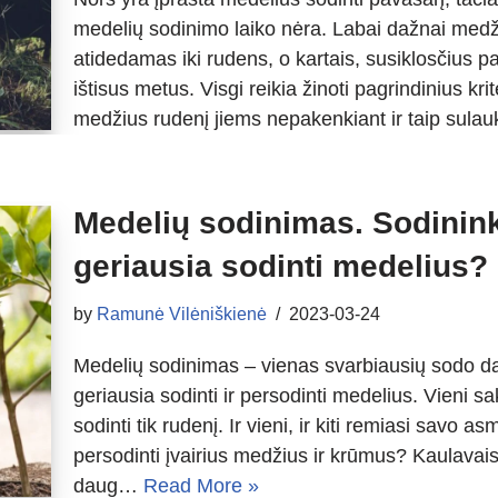
medelių sodinimo laiko nėra. Labai dažnai med
atidedamas iki rudens, o kartais, susiklosčius 
ištisus metus. Visgi reikia žinoti pagrindinius krit
medžius rudenį jiems nepakenkiant ir taip sula
Medelių sodinimas. Sodinink
geriausia sodinti medelius?
by
Ramunė Vilėniškienė
2023-03-24
Medelių sodinimas – vienas svarbiausių sodo dar
geriausia sodinti ir persodinti medelius. Vieni sa
sodinti tik rudenį. Ir vieni, ir kiti remiasi savo a
persodinti įvairius medžius ir krūmus? Kaulavai
daug…
Read More »