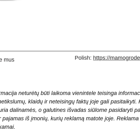
Polish:
https://mamogrodek
e mus
rmacija neturėtų būti laikoma vienintele teisinga informac
 netikslumų, klaidų ir neteisingų faktų joje gali pasitaiky
ria dalinamės, o galutines išvadas siūlome pasidaryti 
pajamas iš įmonių, kurių reklamą matote joje. Reklama pad
okamai.