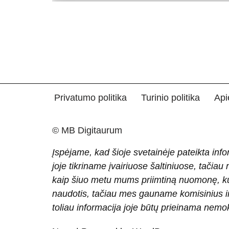
Privatumo politika
Turinio politika
Api
© MB Digitaurum
Įspėjame, kad šioje svetainėje pateikta info
joje tikriname įvairiuose šaltiniuose, tačiau
kaip šiuo metu mums priimtiną nuomonę, ku
naudotis, tačiau mes gauname komisinius ir 
toliau informacija joje būtų prieinama nem