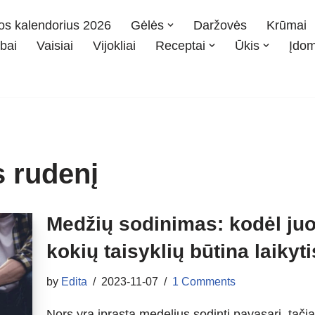
os kalendorius 2026
Gėlės
Daržovės
Krūmai
bai
Vaisiai
Vijokliai
Receptai
Ūkis
Įdo
 rudenį
Medžių sodinimas: kodėl juos
kokių taisyklių būtina laikyt
by
Edita
2023-11-07
1 Comments
Nors yra įprasta medelius sodinti pavasarį, ta