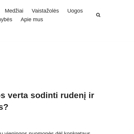
Medžiai
Vaistažolės
Uogos
mybės
Apie mus
 verta sodinti rudenį ir
is?
čiau vieningos nuomonės dėl konkretaus