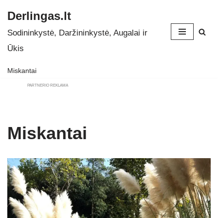
Derlingas.lt
Skip
Sodininkystė, Daržininkystė, Augalai ir
to
Ūkis
content
Miskantai
PARTNERIO REKLAMA
Miskantai