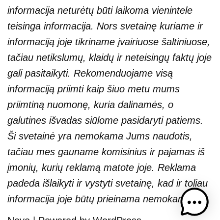
informacija neturėtų būti laikoma vienintele
teisinga informacija. Nors svetainę kuriame ir
informaciją joje tikriname įvairiuose šaltiniuose,
tačiau netikslumų, klaidų ir neteisingų faktų joje
gali pasitaikyti. Rekomenduojame visą
informaciją priimti kaip šiuo metu mums
priimtiną nuomonę, kuria dalinamės, o
galutines išvadas siūlome pasidaryti patiems.
Ši svetainė yra nemokama Jums naudotis,
tačiau mes gauname komisinius ir pajamas iš
įmonių, kurių reklamą matote joje. Reklama
padeda išlaikyti ir vystyti svetainę, kad ir toliau
informacija joje būtų prieinama nemokamai.