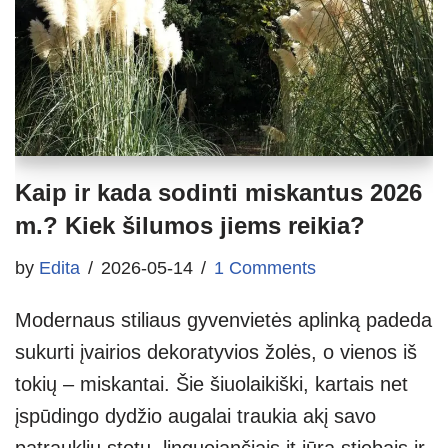
Kaip ir kada sodinti miskantus 2026
m.? Kiek šilumos jiems reikia?
by
Edita
2026-05-14
1 Comments
Modernaus stiliaus gyvenvietės aplinką padeda
sukurti įvairios dekoratyvios žolės, o vienos iš
tokių – miskantai. Šie šiuolaikiški, kartais net
įspūdingo dydžio augalai traukia akį savo
patraukliu stotu, linguojančiais it jūra stiebais ir