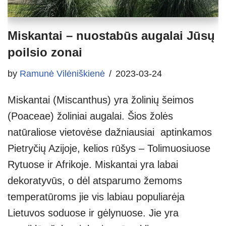
Miskantai – nuostabūs augalai Jūsų
poilsio zonai
by
Ramunė Vilėniškienė
2023-03-24
Miskantai (Miscanthus) yra žolinių šeimos
(Poaceae) žoliniai augalai. Šios žolės
natūraliose vietovėse dažniausiai aptinkamos
Pietryčių Azijoje, kelios rūšys – Tolimuosiuose
Rytuose ir Afrikoje. Miskantai yra labai
dekoratyvūs, o dėl atsparumo žemoms
temperatūroms jie vis labiau populiarėja
Lietuvos soduose ir gėlynuose. Jie yra