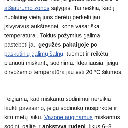
atšiaurumo zonos
sąlygas. Tai reiškia, kad į
nuolatinę vietą juos derėtų perkelti jau
įsivyravus aukštesnei, kone vasariškai
temperatūrai. Tokius požymius galima
pastebėti jau
gegužės pabaigoje
po
paskutinių galimų šalnų
, tuomet ir reikėtų
planuoti miskantų sodinimą. Idealiausia, jeigu
dirvožemio temperatūra jau esti 20 °C šilumos.
Teigiama, kad miskantų sodinimui nereikia
laukti pavasario, jeigu sodinukų nusipirkote ir
kitu metų laiku.
Vazone auginamus
miskantus
sodinti galite ir
ankstyvą rudenį
, likus 6–8