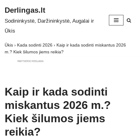
Derlingas.lt
Skip
Sodininkystė, Daržininkystė, Augalai ir
to
Ūkis
content
Ūkis
›
Kada sodinti 2026
›
Kaip ir kada sodinti miskantus 2026
m.? Kiek šilumos jiems reikia?
PARTNERIO REKLAMA
Kaip ir kada sodinti
miskantus 2026 m.?
Kiek šilumos jiems
reikia?