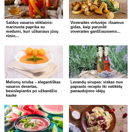
Saldus vasaros stiklainis:
Voveraitės virtuvėje: išsamus
marinuota paprika su
gidas, kaip paruošti
medumi, kuri užkariaus jūsų
voveraites gardžiausiems...
rūsio...
Melionų sriuba – elegantiškas
Levandų sirupas: viskas nuo
vasaros desertas,
paprasto recepto iki netikėtų
besislepiantis po užkandžio
panaudojimo idėjų
kauke