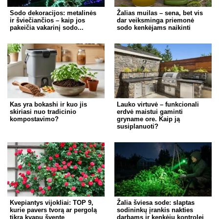
Sodo dekoracijos: metalinės
Žalias muilas – sena, bet vis
ir šviečiančios – kaip jos
dar veiksminga priemonė
pakeičia vakarinį sodo...
sodo kenkėjams naikinti
Kas yra bokashi ir kuo jis
Lauko virtuvė – funkcionali
skiriasi nuo tradicinio
erdvė maistui gaminti
kompostavimo?
gryname ore. Kaip ją
susiplanuoti?
Kvepiantys vijokliai: TOP 9,
Žalia šviesa sode: slaptas
kurie pavers tvorą ar pergolą
sodininkų įrankis nakties
tikra kvapų švente
darbams ir kenkėjų kontrolei