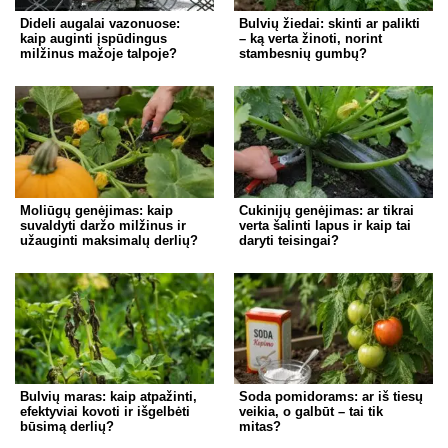
Dideli augalai vazonuose:
Bulvių žiedai: skinti ar palikti
kaip auginti įspūdingus
– ką verta žinoti, norint
milžinus mažoje talpoje?
stambesnių gumbų?
Moliūgų genėjimas: kaip
Cukinijų genėjimas: ar tikrai
suvaldyti daržo milžinus ir
verta šalinti lapus ir kaip tai
užauginti maksimalų derlių?
daryti teisingai?
Bulvių maras: kaip atpažinti,
Soda pomidorams: ar iš tiesų
efektyviai kovoti ir išgelbėti
veikia, o galbūt – tai tik
būsimą derlių?
mitas?