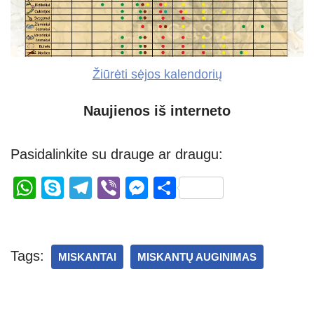
Žiūrėti sėjos kalendorių
Naujienos iš interneto
Pasidalinkite su drauge ar draugu:
W
S
T
Vi
M
S
h
ky
el
b
e
h
at
p
e
er
ss
ar
s
e
gr
e
e
Tags:
MISKANTAI
MISKANTŲ AUGINIMAS
A
a
n
p
m
g