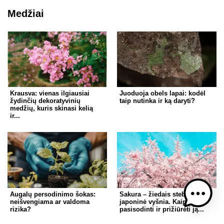
Medžiai
Krausva: vienas ilgiausiai
Juoduoja obels lapai: kodėl
žydinčių dekoratyvinių
taip nutinka ir ką daryti?
medžių, kuris skinasi kelią
ir...
Augalų persodinimo šokas:
Sakura – žiedais stebinanti
neišvengiama ar valdoma
japoninė vyšnia. Kaip
rizika?
pasisodinti ir prižiūrėti ją...