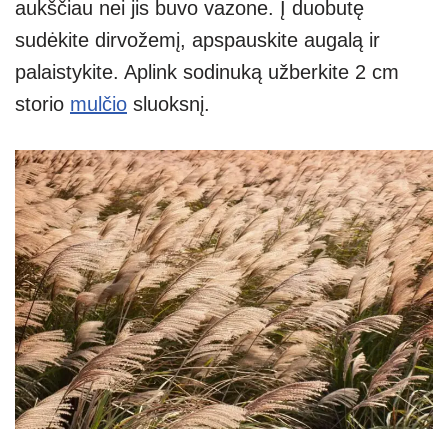
aukščiau nei jis buvo vazone. Į duobutę
sudėkite dirvožemį, apspauskite augalą ir
palaistykite. Aplink sodinuką užberkite 2 cm
storio
mulčio
sluoksnį.