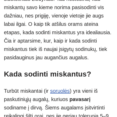
miskantų savo kieme norima pasisodinti vis
dažniau, nes prigiję, vienoje vietoje jie augs
labai ilgai. O kaip tik atšilus orams ateina
etapas, kada sodinti miskantus yra idealiausia.
Čia ir aptarsime, kur, kaip ir kada sodinti
miskantus tiek iš naujai įsigytų sodinukų, tiek
pasidauginus jau augančius augalus.
Kada sodinti miskantus?
Turbūt miskantai (ir
soruolės
) yra vieni iš
paskutiniųjų augalų, kuriuos
pavasarį
sodiname į dirvą. Šiems augalams įsitvirtinti
reikalingi šilti orai, nes jie geriau toleruoja 5–9