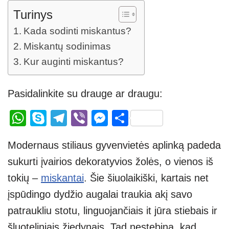
Turinys
Kada sodinti miskantus?
Miskantų sodinimas
Kur auginti miskantus?
Pasidalinkite su drauge ar draugu:
W
S
T
Vi
M
S
h
ky
el
b
e
h
Modernaus stiliaus gyvenvietės aplinką padeda
at
p
e
er
ss
ar
sukurti įvairios dekoratyvios žolės, o vienos iš
s
e
gr
e
e
tokių –
miskantai
. Šie šiuolaikiški, kartais net
A
a
n
įspūdingo dydžio augalai traukia akį savo
p
m
g
patraukliu stotu, linguojančiais it jūra stiebais ir
p
er
šluoteliniais žiedynais. Tad nestebina, kad