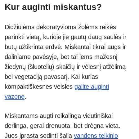
Kur auginti miskantus?
Didžiulėms dekoratyvioms žolėms reikės
parinkti vietą, kurioje jie gautų daug saulės ir
būtų užtikrinta erdvė. Miskantai tikrai augs ir
daliniame pavėsyje, bet tai lems mažesnį
žiedynų (šluotelių) skaičių ir vėlesnį atžėlimą
bei vegetaciją pavasarį. Kai kurias
kompaktiškesnes veisles
galite auginti
vazone
.
Miskantams augti reikalinga vidutiniškai
derlinga, gerai drenuota, bet drėgna vieta.
Juos įprasta sodinti šalia
vandens telkinio