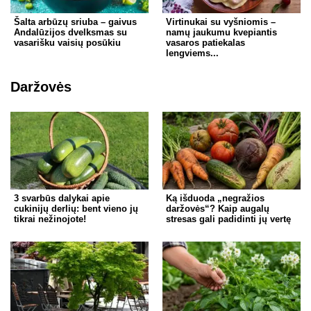
Šalta arbūzų sriuba – gaivus
Virtinukai su vyšniomis –
Andalūzijos dvelksmas su
namų jaukumu kvepiantis
vasarišku vaisių posūkiu
vasaros patiekalas
lengviems...
Daržovės
3 svarbūs dalykai apie
Ką išduoda „negražios
cukinijų derlių: bent vieno jų
daržovės“? Kaip augalų
tikrai nežinojote!
stresas gali padidinti jų vertę