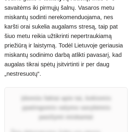
savaitėms iki pirmųjų šalnų. Vasaros metu
miskantų sodinti nerekomenduojama, nes
karšti orai sukelia augalams stresą, taip pat
šiuo metu reikia užtikrinti nepertraukiamą
priežiūrą ir laistymą. Todėl Lietuvoje geriausia
miskantų sodinimo darbą atlikti pavasarį, kad
augalas tikrai spėtų įsitvirtinti ir per daug
„nestresuotų“.
Įdomūs faktai apie tai, kokiomis
ypatingomis valymo savybėmis
pasižymi miskantai