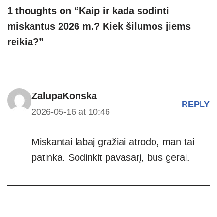
p
er
1 thoughts on “Kaip ir kada sodinti
miskantus 2026 m.? Kiek šilumos jiems
reikia?”
ZalupaKonska
REPLY
2026-05-16 at 10:46
Miskantai labaj gražiai atrodo, man tai
patinka. Sodinkit pavasarį, bus gerai.