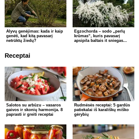
Alyvų genėjimas: kada ir kaip
Egzochorda – sodo „perlų
genėti, kad kitą pavasarį
krūmas“, kuris pavasarį
netrūktų žiedų?
apsipila baltais it sniegas...
Receptai
Salotos su arbūzu – vasaros
Rudmėsės receptai: 5 gardūs
gaivos ir skonių harmonija. 8
patiekalai iš karališkų miško
paprasti ir greiti receptai
gėrybių