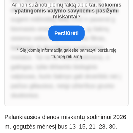
Šios dekoratyvios žolės yra vienos
Ar nori sužinoti įdomų faktą apie
tai, kokiomis
efektyviausių augalų pasaulyje, gebančių
ypatingomis valymo savybėmis pasižymi
miskantai
?
sugerti milžinišką kiekį CO2 ir paversti jį
biomasės energija. Maža to, jų šaknų
Peržiūrėti
sistema veikia kaip požeminis filtras,
šalinantis iš dirvožemio sunkiuosius
* Šią įdomią informaciją galėsite pamatyti peržiūrėję
trumpą reklamą
metalus. Tai ne tik sodo puošmena, o
galingas, tyliai dirbantis biologinis
valytuvas, kurio šaknys gali skverbtis net į
pačius giliausius, netgi užterštus grunto
sluoksnius.
Palankiausios dienos miskantų sodinimui 2026
m. gegužės mėnesį bus 13–15, 21–23, 30.