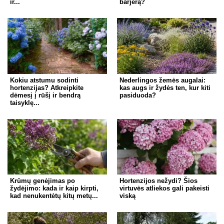
ir...
barjerą?
Kokiu atstumu sodinti
Nederlingos žemės augalai:
hortenzijas? Atkreipkite
kas augs ir žydės ten, kur kiti
dėmesį į rūšį ir bendrą
pasiduoda?
taisyklę...
Krūmų genėjimas po
Hortenzijos nežydi? Šios
žydėjimo: kada ir kaip kirpti,
virtuvės atliekos gali pakeisti
kad nenukentėtų kitų metų...
viską