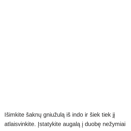
Išimkite šaknų gniužulą iš indo ir šiek tiek jį
atlaisvinkite. Įstatykite augalą į duobę nežymiai