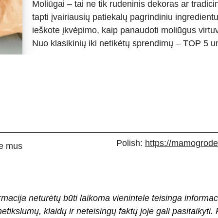
Moliūgai – tai ne tik rudeninis dekoras ar tradic
tapti įvairiausių patiekalų pagrindiniu ingredient
ieškote įkvėpimo, kaip panaudoti moliūgus virtuvė
Nuo klasikinių iki netikėtų sprendimų – TOP 5 u
Polish:
https://mamogrodek
e mus
rmacija neturėtų būti laikoma vienintele teisinga informac
 netikslumų, klaidų ir neteisingų faktų joje gali pasitaiky