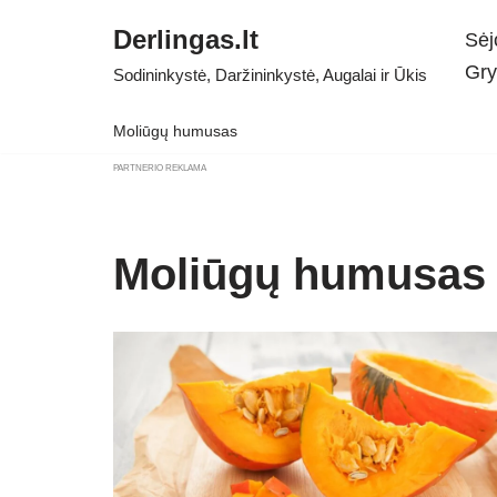
Derlingas.lt
Sėj
Skip
Gry
Sodininkystė, Daržininkystė, Augalai ir Ūkis
to
content
Moliūgų humusas
PARTNERIO REKLAMA
Moliūgų humusas