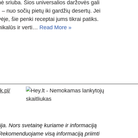
inė sriuba. Šios universalios daržovės gali
u – nuo sočių pietų iki gardžių desertų. Jei
je, šie penki receptai jums tikrai patiks.
nikalūs ir verti…
Read More »
.pl/
ija. Nors svetainę kuriame ir informaciją
ti. Rekomenduojame visą informaciją priimti