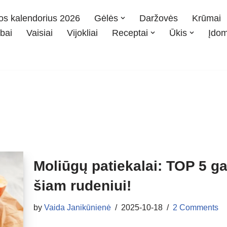
os kalendorius 2026
Gėlės
Daržovės
Krūmai
bai
Vaisiai
Vijokliai
Receptai
Ūkis
Įdo
Moliūgų patiekalai: TOP 5 gar
šiam rudeniui!
by
Vaida Janikūnienė
2025-10-18
2 Comments