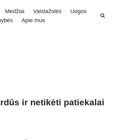
Medžiai
Vaistažolės
Uogos
mybės
Apie mus
dūs ir netikėti patiekalai