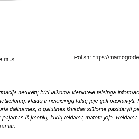
Polish:
https://mamogrodek
e mus
rmacija neturėtų būti laikoma vienintele teisinga informac
 netikslumų, klaidų ir neteisingų faktų joje gali pasitaiky
ria dalinamės, o galutines išvadas siūlome pasidaryti 
pajamas iš įmonių, kurių reklamą matote joje. Reklama pad
okamai.