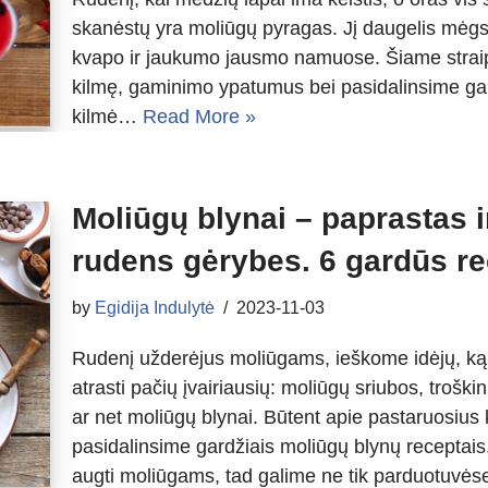
skanėstų yra moliūgų pyragas. Jį daugelis mėgst
kvapo ir jaukumo jausmo namuose. Šiame strai
kilmę, gaminimo ypatumus bei pasidalinsime gar
kilmė…
Read More »
Moliūgų blynai – paprastas 
rudens gėrybes. 6 gardūs re
by
Egidija Indulytė
2023-11-03
Rudenį užderėjus moliūgams, ieškome idėjų, ką 
atrasti pačių įvairiausių: moliūgų sriubos, troški
ar net moliūgų blynai. Būtent apie pastaruosius
pasidalinsime gardžiais moliūgų blynų receptai
augti moliūgams, tad galime ne tik parduotuv