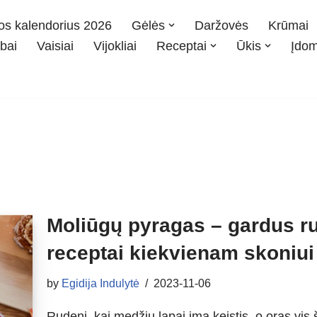
os kalendorius 2026
Gėlės
Daržovės
Krūmai
bai
Vaisiai
Vijokliai
Receptai
Ūkis
Įdo
Moliūgų pyragas – gardus r
receptai kiekvienam skoniui
by
Egidija Indulytė
2023-11-06
Rudenį, kai medžių lapai ima keistis, o oras vis