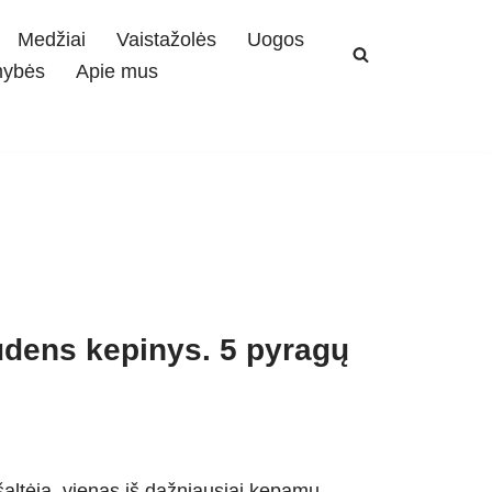
Medžiai
Vaistažolės
Uogos
mybės
Apie mus
udens kepinys. 5 pyragų
 šaltėja, vienas iš dažniausiai kepamų