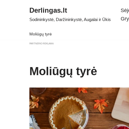
Derlingas.lt
Sėj
Skip
Gry
Sodininkystė, Daržininkystė, Augalai ir Ūkis
to
content
Moliūgų tyrė
PARTNERIO REKLAMA
Moliūgų tyrė