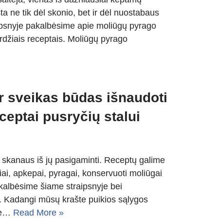
a ne tik dėl skonio, bet ir dėl nuostabaus
psnyje pakalbėsime apie moliūgų pyrago
džiais receptais. Moliūgų pyrago
ir sveikas būdas išnaudoti
ceptai pusryčių stalui
skanaus iš jų pasigaminti. Receptų galime
niai, apkepai, pyragai, konservuoti moliūgai
 kalbėsime šiame straipsnyje bei
s. Kadangi mūsų krašte puikios sąlygos
ėse…
Read More »