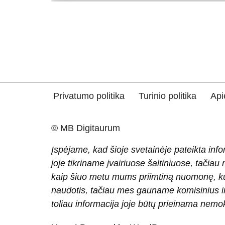
Privatumo politika
Turinio politika
Api
© MB Digitaurum
Įspėjame, kad šioje svetainėje pateikta info
joje tikriname įvairiuose šaltiniuose, tačiau
kaip šiuo metu mums priimtiną nuomonę, ku
naudotis, tačiau mes gauname komisinius ir 
toliau informacija joje būtų prieinama nem