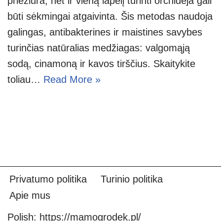
priežiūra, net ir vieną lapelį turinti orchidėja gali
būti sėkmingai atgaivinta. Šis metodas naudoja
galingas, antibakterines ir maistines savybes
turinčias natūralias medžiagas: valgomąją
sodą, cinamoną ir kavos tirščius. Skaitykite
toliau…
Read More »
Privatumo politika
Turinio politika
Apie mus
Polish:
https://mamogrodek.pl/