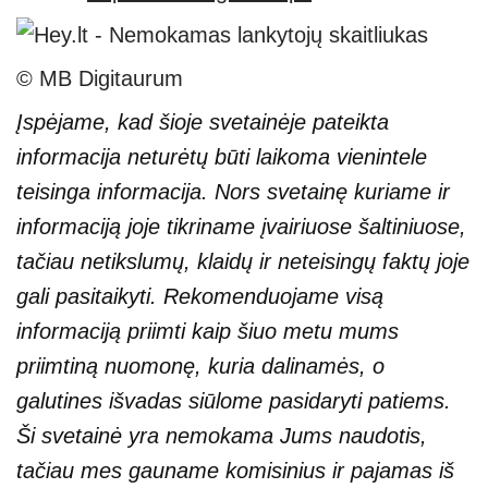
© MB Digitaurum
Įspėjame, kad šioje svetainėje pateikta
informacija neturėtų būti laikoma vienintele
teisinga informacija. Nors svetainę kuriame ir
informaciją joje tikriname įvairiuose šaltiniuose,
tačiau netikslumų, klaidų ir neteisingų faktų joje
gali pasitaikyti. Rekomenduojame visą
informaciją priimti kaip šiuo metu mums
priimtiną nuomonę, kuria dalinamės, o
galutines išvadas siūlome pasidaryti patiems.
Ši svetainė yra nemokama Jums naudotis,
tačiau mes gauname komisinius ir pajamas iš