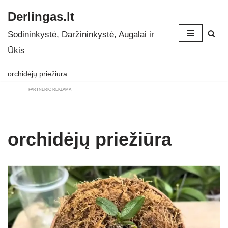
Derlingas.lt
Skip
Sodininkystė, Daržininkystė, Augalai ir
to
Ūkis
content
orchidėjų priežiūra
PARTNERIO REKLAMA
orchidėjų priežiūra