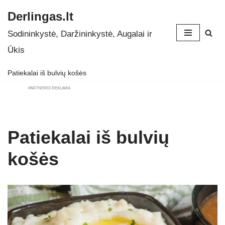
Derlingas.lt
Skip
Sodininkystė, Daržininkystė, Augalai ir
to
Ūkis
content
Patiekalai iš bulvių košės
PARTNERIO REKLAMA
Patiekalai iš bulvių
košės