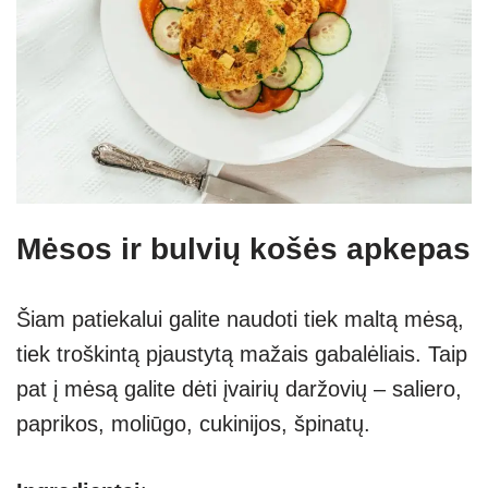
Mėsos ir bulvių košės apkepas
Šiam patiekalui galite naudoti tiek maltą mėsą,
tiek troškintą pjaustytą mažais gabalėliais. Taip
pat į mėsą galite dėti įvairių daržovių – saliero,
paprikos, moliūgo, cukinijos, špinatų.