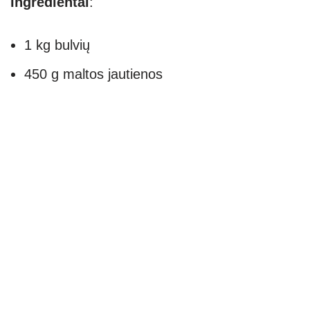
Ingredientai
:
1 kg bulvių
450 g maltos jautienos