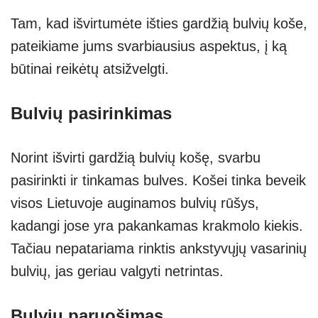
Tam, kad išvirtumėte išties gardžią bulvių koše,
pateikiame jums svarbiausius aspektus, į ką
būtinai reikėtų atsižvelgti.
Bulvių pasirinkimas
Norint išvirti gardžią bulvių košę, svarbu
pasirinkti ir tinkamas bulves. Košei tinka beveik
visos Lietuvoje auginamos bulvių rūšys,
kadangi jose yra pakankamas krakmolo kiekis.
Tačiau nepatariama rinktis ankstyvųjų vasarinių
bulvių, jas geriau valgyti netrintas.
Bulvių paruošimas