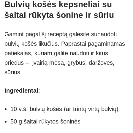
Bulvių košės kepsneliai su
šaltai rūkyta šonine ir sūriu
Gamint pagal šį receptą galėsite sunaudoti
bulvių košės likučius. Paprastai pagaminamas
patiekalas, kuriam galite naudoti ir kitus
priedus – įvairią mėsą, grybus, daržoves,
sūrius.
Ingredientai
:
10 v.š. bulvių košės (ar trintų virtų bulvių)
50 g šaltai rūkytos šoninės