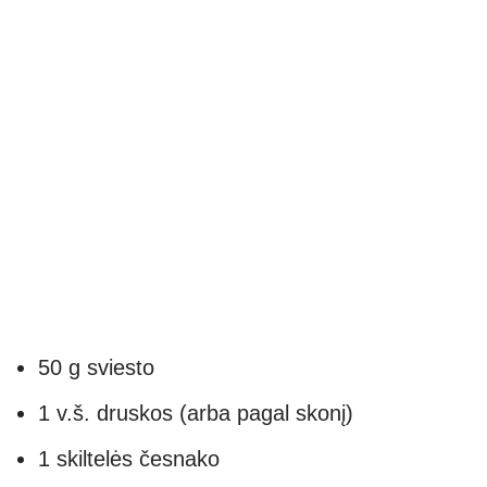
50 g sviesto
1 v.š. druskos (arba pagal skonį)
1 skiltelės česnako