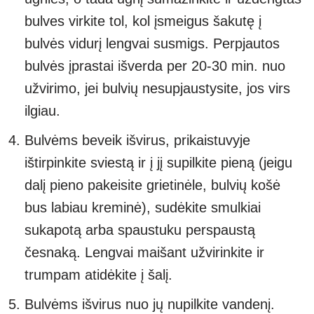
bulves virkite tol, kol įsmeigus šakutę į
bulvės vidurį lengvai susmigs. Perpjautos
bulvės įprastai išverda per 20-30 min. nuo
užvirimo, jei bulvių nesupjaustysite, jos virs
ilgiau.
Bulvėms beveik išvirus, prikaistuvyje
ištirpinkite sviestą ir į jį supilkite pieną (jeigu
dalį pieno pakeisite grietinėle, bulvių košė
bus labiau kreminė), sudėkite smulkiai
sukapotą arba spaustuku perspaustą
česnaką. Lengvai maišant užvirinkite ir
trumpam atidėkite į šalį.
Bulvėms išvirus nuo jų nupilkite vandenį.