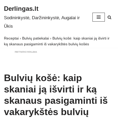
Derlingas.lt
Skip
Sodininkystė, Daržininkystė, Augalai ir
to
Ūkis
content
Receptai
›
Bulvių patiekalai
›
Bulvių košė: kaip skaniai ją išvirti ir
ką skanaus pasigaminti iš vakarykštės bulvių košės
PARTNERIO REKLAMA
Bulvių košė: kaip
skaniai ją išvirti ir ką
skanaus pasigaminti iš
vakarykštės bulvių