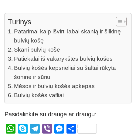
Turinys
Patarimai kaip išvirti labai skanią ir šilkinę
bulvių košę
Skani bulvių košė
Patiekalai iš vakarykštės bulvių košės
Bulvių košės kepsneliai su šaltai rūkyta
šonine ir sūriu
Mėsos ir bulvių košės apkepas
Bulvių košės vafliai
Pasidalinkite su drauge ar draugu:
W
S
T
Vi
M
S