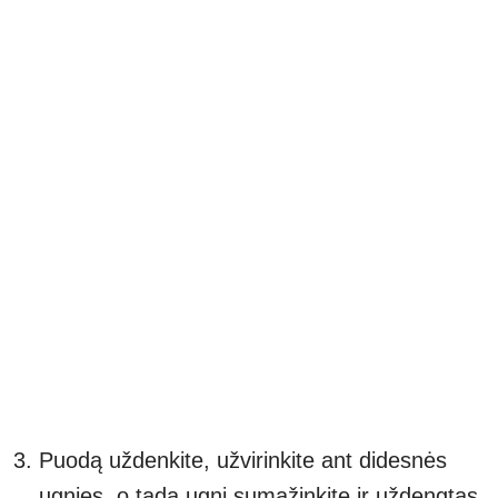
Puodą uždenkite, užvirinkite ant didesnės
ugnies, o tada ugnį sumažinkite ir uždengtas