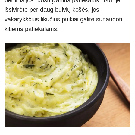
bet ir iš jos ruošti įvairius patiekalus. Tad, jei
išsivirėte per daug bulvių košės, jos
vakarykščius likučius puikiai galite sunaudoti
kitiems patiekalams.