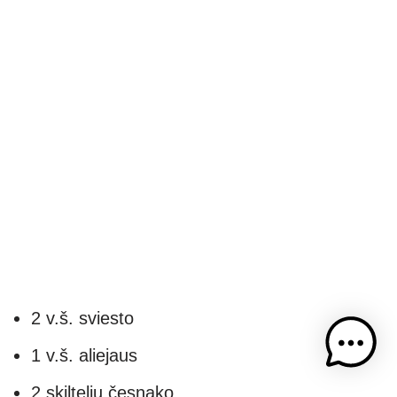
2 v.š. sviesto
1 v.š. aliejaus
2 skiltelių česnako