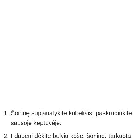
Šoninę supjaustykite kubeliais, paskrudinkite
sausoje keptuvėje.
Į dubenį dėkite bulvių košę, šoninę, tarkuotą