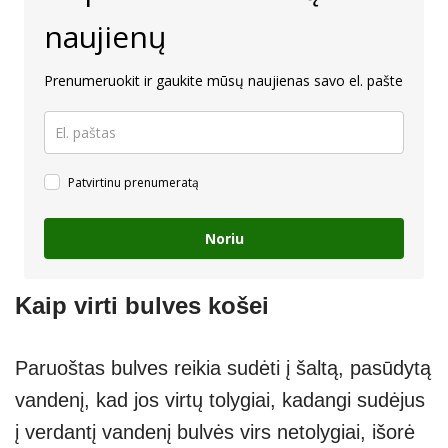
naujienų
Prenumeruokit ir gaukite mūsų naujienas savo el. pašte
Patvirtinu prenumeratą
Noriu
Kaip virti bulves košei
Paruoštas bulves reikia sudėti į šaltą, pasūdytą
vandenį, kad jos virtų tolygiai, kadangi sudėjus
į verdantį vandenį bulvės virs netolygiai, išorė