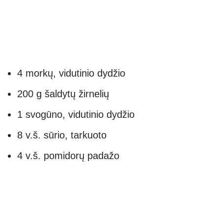
4 morkų, vidutinio dydžio
200 g šaldytų žirnelių
1 svogūno, vidutinio dydžio
8 v.š. sūrio, tarkuoto
4 v.š. pomidorų padažo