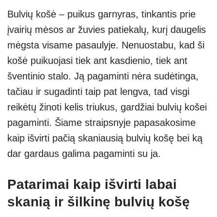
h
ky
el
b
e
h
Bulvių košė – puikus garnyras, tinkantis prie
at
p
e
er
ss
ar
įvairių mėsos ar žuvies patiekalų, kurį daugelis
s
e
gr
e
e
mėgsta visame pasaulyje. Nenuostabu, kad ši
A
a
n
košė puikuojasi tiek ant kasdienio, tiek ant
p
m
g
šventinio stalo. Ją pagaminti nėra sudėtinga,
p
er
tačiau ir sugadinti taip pat lengva, tad visgi
reikėtų žinoti kelis triukus, gardžiai bulvių košei
pagaminti. Šiame straipsnyje papasakosime
kaip išvirti pačią skaniausią bulvių košę bei ką
dar gardaus galima pagaminti su ja.
Patarimai kaip išvirti labai
skanią ir šilkinę bulvių košę