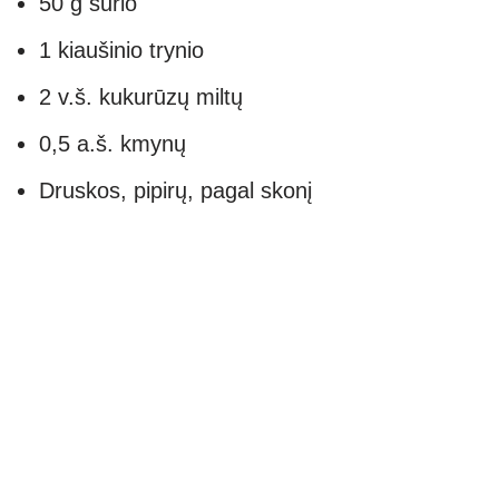
50 g sūrio
1 kiaušinio trynio
2 v.š. kukurūzų miltų
0,5 a.š. kmynų
Druskos, pipirų, pagal skonį