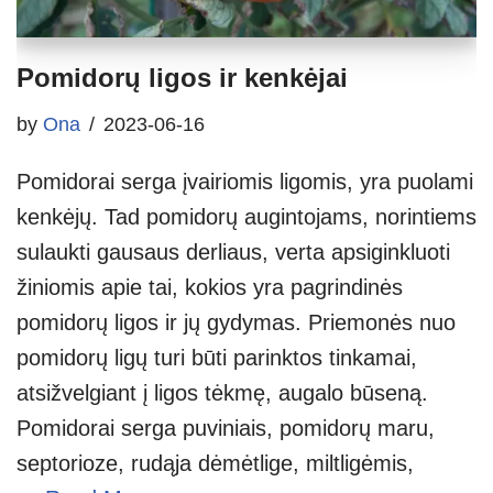
Pomidorų ligos ir kenkėjai
by
Ona
2023-06-16
Pomidorai serga įvairiomis ligomis, yra puolami
kenkėjų. Tad pomidorų augintojams, norintiems
sulaukti gausaus derliaus, verta apsiginkluoti
žiniomis apie tai, kokios yra pagrindinės
pomidorų ligos ir jų gydymas. Priemonės nuo
pomidorų ligų turi būti parinktos tinkamai,
atsižvelgiant į ligos tėkmę, augalo būseną.
Pomidorai serga puviniais, pomidorų maru,
septorioze, rudąja dėmėtlige, miltligėmis,