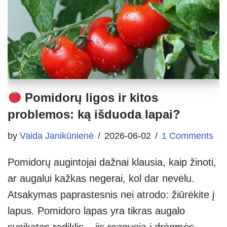
Pomidorų ligos ir kitos
problemos: ką išduoda lapai?
by
Vaida Janikūnienė
2026-06-02
1 Comments
Pomidorų augintojai dažnai klausia, kaip žinoti,
ar augalui kažkas negerai, kol dar nevėlu.
Atsakymas paprastesnis nei atrodo: žiūrėkite į
lapus. Pomidoro lapas yra tikras augalo
sveikatos rodiklis – jis reaguoja į drėgmės