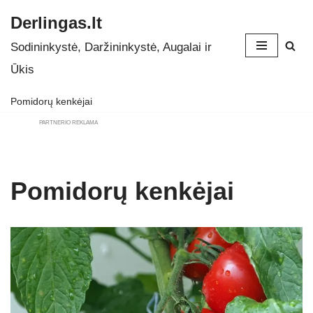
Derlingas.lt
Skip
Sodininkystė, Daržininkystė, Augalai ir
to
Ūkis
content
Pomidorų kenkėjai
PARTNERIO REKLAMA
Pomidorų kenkėjai