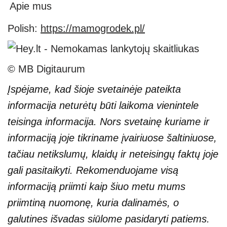
Apie mus
Polish:
https://mamogrodek.pl/
© MB Digitaurum
Įspėjame, kad šioje svetainėje pateikta
informacija neturėtų būti laikoma vienintele
teisinga informacija. Nors svetainę kuriame ir
informaciją joje tikriname įvairiuose šaltiniuose,
tačiau netikslumų, klaidų ir neteisingų faktų joje
gali pasitaikyti. Rekomenduojame visą
informaciją priimti kaip šiuo metu mums
priimtiną nuomonę, kuria dalinamės, o
galutines išvadas siūlome pasidaryti patiems.