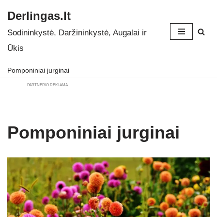
Derlingas.lt
Skip
Sodininkystė, Daržininkystė, Augalai ir
to
Ūkis
content
Pomponiniai jurginai
PARTNERIO REKLAMA
Pomponiniai jurginai