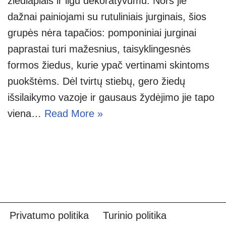
žiedlapiais ir ilgu dekoratyvumu. Nors jie
dažnai painiojami su rutuliniais jurginais, šios
grupės nėra tapačios: pomponiniai jurginai
paprastai turi mažesnius, taisyklingesnės
formos žiedus, kurie ypač vertinami skintoms
puokštėms. Dėl tvirtų stiebų, gero žiedų
išsilaikymo vazoje ir gausaus žydėjimo jie tapo
viena…
Read More »
Privatumo politika
Turinio politika