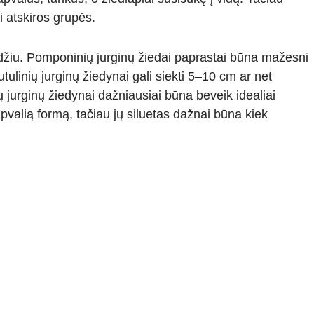
vi atskiros grupės.
džiu. Pomponinių jurginų žiedai paprastai būna mažesni
tulinių jurginų žiedynai gali siekti 5–10 cm ar net
 jurginų žiedynai dažniausiai būna beveik idealiai
o apvalią formą, tačiau jų siluetas dažnai būna kiek