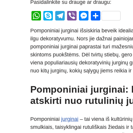
Pasidalinkite su drauge ar draugu:
W
S
T
Vi
M
S
h
ky
el
b
e
h
Pomponiniai jurginai išsiskiria beveik idealiai
at
p
e
er
ss
ar
ilgu dekoratyvumu. Nors jie dažnai painiojam
s
e
gr
e
e
pomponiniai jurginai paprastai turi mažesni
A
a
n
skintoms puokštėms. Dėl tvirtų stiebų, gero
p
m
g
viena populiariausių dekoratyvinių jurginų gru
p
er
nuo kitų jurginų, kokių sąlygų jiems reikia 
Pomponiniai jurginai: k
atskirti nuo rutulinių 
Pomponiniai
jurginai
– tai viena iš kultūrinių
smulkiais, taisyklingai rutuliškais žiedais ir