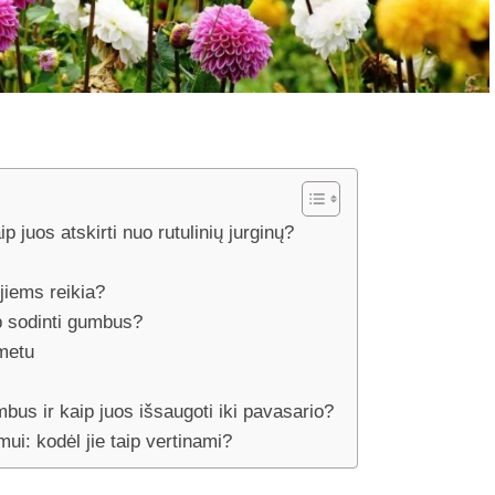
aip juos atskirti nuo rutulinių jurginų?
jiems reikia?
p sodinti gumbus?
 metu
bus ir kaip juos išsaugoti iki pavasario?
ui: kodėl jie taip vertinami?