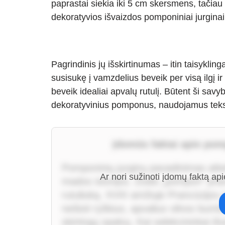
paprastai siekia iki 5 cm skersmens, tačia
dekoratyvios išvaizdos pomponiniai jurginai 
Pagrindinis jų išskirtinumas – itin taisyklin
susisukę į vamzdelius beveik per visą ilgį i
beveik idealiai apvalų rutulį. Būtent ši sa
dekoratyvinius pomponus, naudojamus tekst
Įdomūs faktai apie pom
Pomponinių jurginų pavadinimas atke
Ar nori sužinoti įdomų faktą ap
mados istorijos. Žodis „pompon“ pran
rutuliuką. XVIII amžiuje Prancūzijos 
nešioti ryškius, apvalius vilnos bum
skirtingų spalvų. Kai selekcininkai i