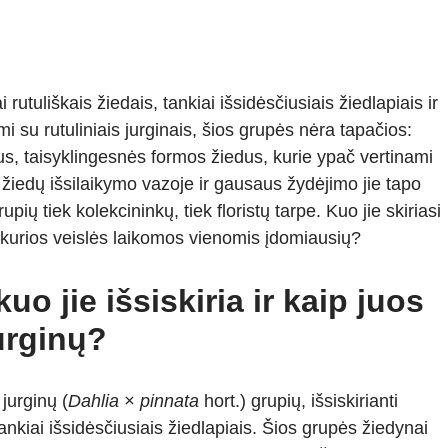
 rutuliškais žiedais, tankiai išsidėsčiusiais žiedlapiais ir
i su rutuliniais jurginais, šios grupės nėra tapačios:
us, taisyklingesnės formos žiedus, kurie ypač vertinami
 žiedų išsilaikymo vazoje ir gausaus žydėjimo jie tapo
pių tiek kolekcininkų, tiek floristų tarpe. Kuo jie skiriasi
ir kurios veislės laikomos vienomis įdomiausių?
uo jie išsiskiria ir kaip juos
jurginų?
 jurginų (
Dahlia × pinnata
hort.) grupių, išsiskirianti
 tankiai išsidėsčiusiais žiedlapiais. Šios grupės žiedynai