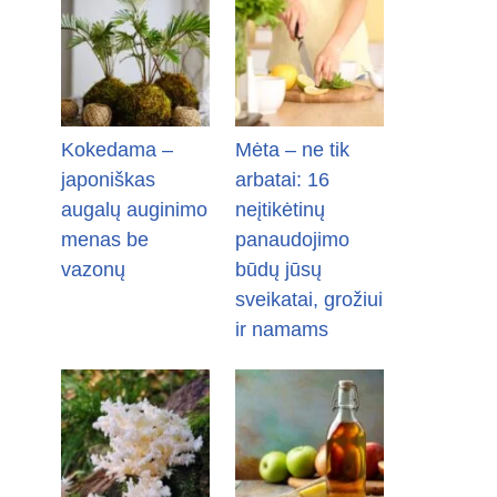
Kokedama –
Mėta – ne tik
japoniškas
arbatai: 16
augalų auginimo
neįtikėtinų
menas be
panaudojimo
vazonų
būdų jūsų
sveikatai, grožiui
ir namams