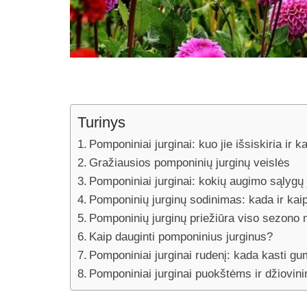
Turinys
Pomponiniai jurginai: kuo jie išsiskiria ir k
Gražiausios pomponinių jurginų veislės
Pomponiniai jurginai: kokių augimo sąlygų 
Pomponinių jurginų sodinimas: kada ir kai
Pomponinių jurginų priežiūra viso sezono
Kaip dauginti pomponinius jurginus?
Pomponiniai jurginai rudenį: kada kasti gum
Pomponiniai jurginai puokštėms ir džiovinim