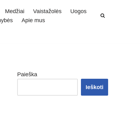
Medžiai
Vaistažolės
Uogos
mybės
Apie mus
Paieška
Ieškoti