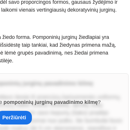
u dėl savo proporcingos formos, gausaus žydėjimo ir
laikomi vienais vertingiausių dekoratyvinių jurginų.
ga žiedo forma. Pomponinių jurginų žiedlapiai yra
r išsidėstę taip tankiai, kad žiedynas primena mažą,
vybė lėmė grupės pavadinimą, nes žiedai primena
ilėje.
poninių jurginų pavadinimo kilmę
liavo tiesiai iš prancūzų kariuomenės uniformų
ie
pomponinių jurginų pavadinimo kilmę
?
cūzų kalba reiškia nedidelį, apvalų siūlų
pėstininkai ant savo kepurių (šako) pradėjo
Peržiūrėti
bulus. Priklausomai nuo pulko, šie bumbulai buvo
švedė mažus (iki 5 cm skersmens), standžius ir