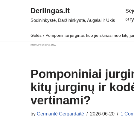
Derlingas.lt
Sėj
Skip
Gry
Sodininkystė, Daržininkystė, Augalai ir Ūkis
to
content
Gėlės
›
Pomponiniai jurginai: kuo jie skiriasi nuo kitų ju
PARTNERIO REKLAMA
Pomponiniai jurgin
kitų jurginų ir kodė
vertinami?
by
Germantė Gergardaitė
2026-06-20
1 Com