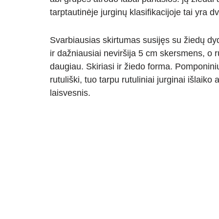
tarptautinėje jurginų klasifikacijoje tai yra d
Svarbiausias skirtumas susijęs su žiedų dy
ir dažniausiai neviršija 5 cm skersmens, o ru
daugiau. Skiriasi ir žiedo forma. Pomponinių
rutuliški, tuo tarpu rutuliniai jurginai išlaik
laisvesnis.