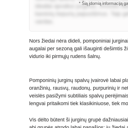
* Šią įdomią informaciją g
idealiai apvalius jurginus, žmonės i
kareivių kepurių papuošimus. Taip gėl
vardas.
Nors žiedai nėra dideli, pomponiniai jurgin
augalai per sezoną gali išauginti dešimtis 
vidurio iki pirmųjų rudens šalnų.
Pomponinių jurginų spalvų įvairovė labai plat
oranžinių, rausvų, raudonų, purpurinių ir net
veislės pasižymi subtiliais spalvų perėjimais
lengvai pritaikomi tiek klasikiniuose, tiek 
Vis dėlto būtent ši jurginų grupė dažniausiai
abi grupės atrodo labai panašios: jų žiedai 