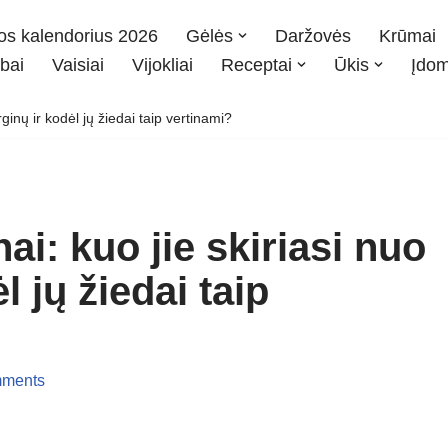
os kalendorius 2026
Gėlės
Daržovės
Krūmai
bai
Vaisiai
Vijokliai
Receptai
Ūkis
Įdo
rginų ir kodėl jų žiedai taip vertinami?
ai: kuo jie skiriasi nuo
l jų žiedai taip
ments