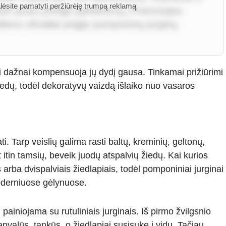
alėsite pamatyti peržiūrėję trumpą reklamą
škart juose įžvelgė panašumą į Prancūzijos
ėms oficialiai prigijo pomponinių jurginų
ai dažnai kompensuoja jų dydį gausa. Tinkamai prižiūrimi
žiedų, todėl dekoratyvų vaizdą išlaiko nuo vasaros
i. Tarp veislių galima rasti baltų, kreminių, geltonų,
 itin tamsių, beveik juodų atspalvių žiedų. Kai kurios
 arba dvispalviais žiedlapiais, todėl pomponiniai jurginai
moderniuose gėlynuose.
 painiojama su rutuliniais jurginais. Iš pirmo žvilgsnio
apvalūs, tankūs, o žiedlapiai susisukę į vidų. Tačiau