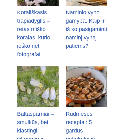
Korališkasis
Naminio vyno
trapiadyglis –
gamyba. Kaip ir
retas miško
iš ko pasigaminti
koralas, kurio
naminį vyną
ieško net
patiems?
fotografai
Baltasparniai –
Rudmėsės
smulkūs, bet
receptai: 5
klastingi
gardūs