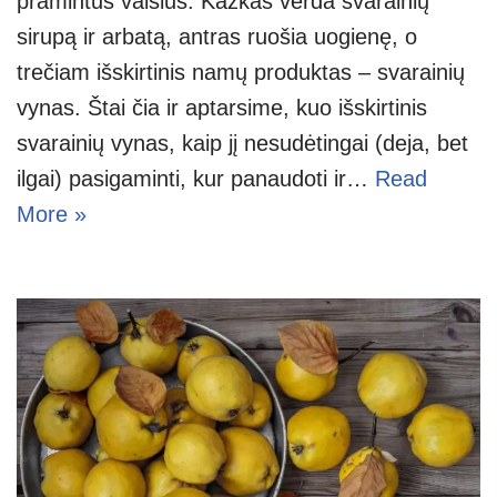
pramintus vaisius. Kažkas verda svarainių
sirupą ir arbatą, antras ruošia uogienę, o
trečiam išskirtinis namų produktas – svarainių
vynas. Štai čia ir aptarsime, kuo išskirtinis
svarainių vynas, kaip jį nesudėtingai (deja, bet
ilgai) pasigaminti, kur panaudoti ir…
Read
More »