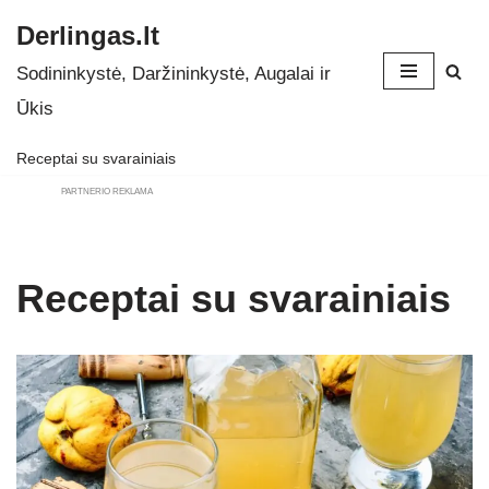
Derlingas.lt
Skip
Sodininkystė, Daržininkystė, Augalai ir
to
Ūkis
content
Receptai su svarainiais
PARTNERIO REKLAMA
Receptai su svarainiais