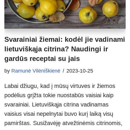
Svarainiai žiemai: kodėl jie vadinami
lietuviškąja citrina? Naudingi ir
gardūs receptai su jais
by
Ramunė Vilėniškienė
2023-10-25
Labai džiugu, kad į mūsų virtuves ir žiemos
podėlius grįžta tokie nuostabūs vaisiai kaip
svarainiai. Lietuviškąja citrina vadinamas
vaisius visai nepelnytai buvo kurį laiką visų
pamirštas. Susižavėję atvežtinėmis citrinomis,