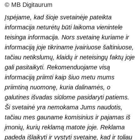
© MB Digitaurum
Įspėjame, kad šioje svetainėje pateikta
informacija neturėtų būti laikoma vienintele
teisinga informacija. Nors svetainę kuriame ir
informaciją joje tikriname įvairiuose šaltiniuose,
tačiau netikslumų, klaidų ir neteisingų faktų joje
gali pasitaikyti. Rekomenduojame visą
informaciją priimti kaip šiuo metu mums
priimtiną nuomonę, kuria dalinamės, o
galutines išvadas siūlome pasidaryti patiems.
Ši svetainė yra nemokama Jums naudotis,
tačiau mes gauname komisinius ir pajamas iš
įmonių, kurių reklamą matote joje. Reklama
padeda išlaikyti ir vystyti svetainę, kad ir toliau