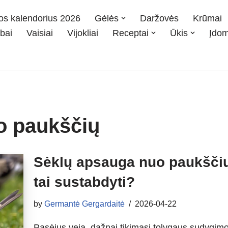
os kalendorius 2026
Gėlės
Daržovės
Krūmai
bai
Vaisiai
Vijokliai
Receptai
Ūkis
Įdo
o paukščių
Sėklų apsauga nuo paukščių:
tai sustabdyti?
by
Germantė Gergardaitė
2026-04-22
Pasėjus veją, dažnai tikimasi tolygaus sudygimo