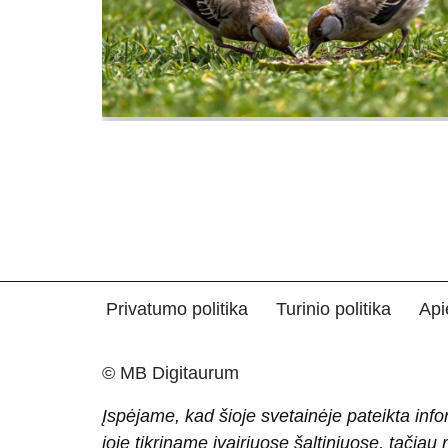
Privatumo politika
Turinio politika
Api
© MB Digitaurum
Įspėjame, kad šioje svetainėje pateikta info
joje tikriname įvairiuose šaltiniuose, tačiau