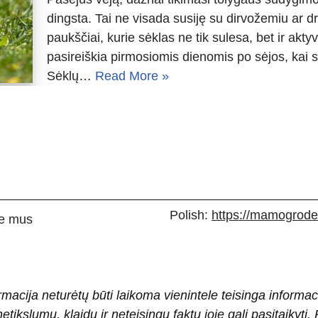
dingsta. Tai ne visada susiję su dirvožemiu ar 
paukščiai, kurie sėklas ne tik sulesa, bet ir aktyv
pasireiškia pirmosiomis dienomis po sėjos, kai 
Sėklų…
Read More »
Polish:
https://mamogrodek
e mus
rmacija neturėtų būti laikoma vienintele teisinga informac
 netikslumų, klaidų ir neteisingų faktų joje gali pasitaiky