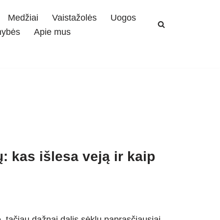
Medžiai
Vaistažolės
Uogos
mybės
Apie mus
 kas išlesa veją ir kaip
, tačiau dažnai dalis sėklų paprasčiausiai