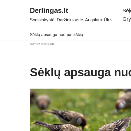
Derlingas.lt
Sėj
Skip
Gry
Sodininkystė, Daržininkystė, Augalai ir Ūkis
to
content
Sėklų apsauga nuo paukščių
PARTNERIO REKLAMA
Sėklų apsauga nu