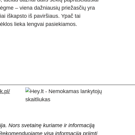
drėgme – viena dažniausių priežasčių yra
iai iškapsto iš paviršiaus. Ypač tai
sėklos lieka lengvai pasiekiamos.
.pl/
ija. Nors svetainę kuriame ir informaciją
ti. Rekomenduojame visą informaciją priimti