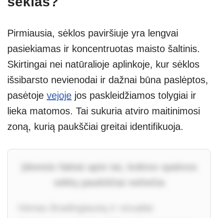
sėklas?
Pirmiausia, sėklos paviršiuje yra lengvai
pasiekiamas ir koncentruotas maisto šaltinis.
Skirtingai nei natūralioje aplinkoje, kur sėklos
išsibarsto nevienodai ir dažnai būna paslėptos,
pasėtoje
vejoje
jos paskleidžiamos tolygiai ir
lieka matomos. Tai sukuria atviro maitinimosi
zoną, kurią paukščiai greitai identifikuoja.
Įdomūs faktai apie tai, kokios spalvos
sėklų paukščiai neliečia
Vienas išradingiausių ir vizualiai