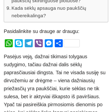
paukščių skirtinguose plotuose?
Kada sėklų apsauga nuo paukščių
nebereikalinga?
Pasidalinkite su drauge ar draugu:
W
S
T
Vi
M
S
h
ky
el
b
e
h
Pasėjus veją, dažnai tikimasi tolygaus
at
p
e
er
ss
ar
sudygimo, tačiau dažnai dalis sėklų
s
e
gr
e
e
paprasčiausiai dingsta. Tai ne visada susiję su
A
a
n
dirvožemiu ar drėgme – viena dažniausių
p
m
g
priežasčių yra paukščiai, kurie sėklas ne tik
p
er
sulesa, bet ir aktyviai iškapsto iš paviršiaus.
Ypač tai pasireiškia pirmosiomis dienomis po