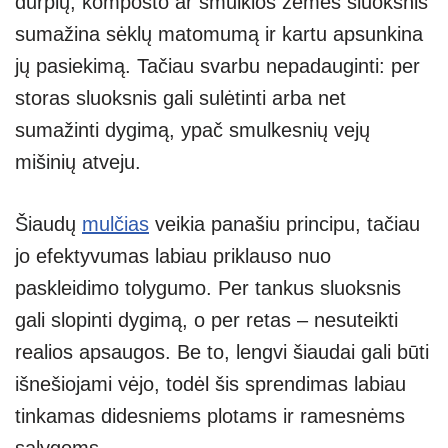
durpių, komposto ar smulkios žemės sluoksnis
sumažina sėklų matomumą ir kartu apsunkina
jų pasiekimą. Tačiau svarbu nepadauginti: per
storas sluoksnis gali sulėtinti arba net
sumažinti dygimą, ypač smulkesnių vejų
mišinių atveju.
Šiaudų
mulčias
veikia panašiu principu, tačiau
jo efektyvumas labiau priklauso nuo
paskleidimo tolygumo. Per tankus sluoksnis
gali slopinti dygimą, o per retas – nesuteikti
realios apsaugos. Be to, lengvi šiaudai gali būti
išnešiojami vėjo, todėl šis sprendimas labiau
tinkamas didesniems plotams ir ramesnėms