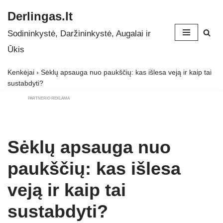
Derlingas.lt
Skip
Sodininkystė, Daržininkystė, Augalai ir
to
Ūkis
content
Kenkėjai
›
Sėklų apsauga nuo paukščių: kas išlesa veją ir kaip tai
sustabdyti?
PARTNERIO REKLAMA
Sėklų apsauga nuo
paukščių: kas išlesa
veją ir kaip tai
sustabdyti?