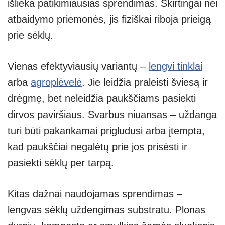
išlieka patikimiausias sprendimas. Skirtingai nei
atbaidymo priemonės, jis fiziškai riboja prieigą
prie sėklų.
Vienas efektyviausių variantų –
lengvi tinklai
arba
agroplėvelė
. Jie leidžia praleisti šviesą ir
drėgmę, bet neleidžia paukščiams pasiekti
dirvos paviršiaus. Svarbus niuansas – uždanga
turi būti pakankamai prigludusi arba įtempta,
kad paukščiai negalėtų prie jos prisėsti ir
pasiekti sėklų per tarpą.
Kitas dažnai naudojamas sprendimas –
lengvas sėklų uždengimas substratu. Plonas