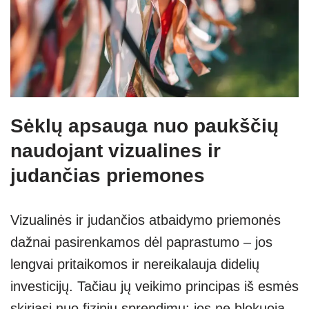
Sėklų apsauga nuo paukščių
naudojant vizualines ir
judančias priemones
Vizualinės ir judančios atbaidymo priemonės
dažnai pasirenkamos dėl paprastumo – jos
lengvai pritaikomos ir nereikalauja didelių
investicijų. Tačiau jų veikimo principas iš esmės
skiriasi nuo fizinių sprendimų: jos ne blokuoja