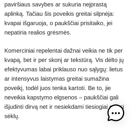
paviršiaus savybes ar sukuria neįprastą
aplinką. Tačiau šis poveikis greitai silpnėja:
kvapai išgaruoja, o paukščiai prisitaiko, jei
nepatiria realios grėsmės.
Komerciniai repelentai dažnai veikia ne tik per
kvapą, bet ir per skonį ar tekstūrą. Vis dėlto jų
efektyvumas labai priklauso nuo sąlygų: lietus
ar intensyvus laistymas greitai sumažina
poveikį, todėl juos tenka kartoti. Be to, jie
neveikia kapstymo elgsenos – paukščiai gali
išjudinti dirvą net ir nesiekdami tiesiogiai sulesi
sėklų.