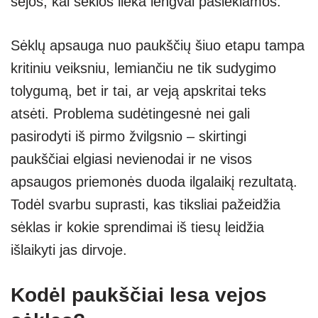
sėjos, kai sėklos lieka lengvai pasiekiamos.
Sėklų apsauga nuo paukščių šiuo etapu tampa
kritiniu veiksniu, lemiančiu ne tik sudygimo
tolygumą, bet ir tai, ar veją apskritai teks
atsėti. Problema sudėtingesnė nei gali
pasirodyti iš pirmo žvilgsnio – skirtingi
paukščiai elgiasi nevienodai ir ne visos
apsaugos priemonės duoda ilgalaikį rezultatą.
Todėl svarbu suprasti, kas tiksliai pažeidžia
sėklas ir kokie sprendimai iš tiesų leidžia
išlaikyti jas dirvoje.
Kodėl paukščiai lesa vejos