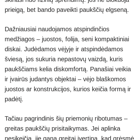
prieigą, bet bando paveikti paukščių elgseną.
Dažniausiai naudojamos atspindinčios
medžiagos – juostos, folija, seni kompaktiniai
diskai. Judėdamos vėjyje ir atspindėdamos
šviesą, jos sukuria nepastovų vaizdą, kuris
paukščiams kelia diskomfortą. Panašiai veikia
ir įvairūs judantys objektai – vėjo blaškomos
juostos ar konstrukcijos, kurios keičia formą ir
padėtį.
Tačiau pagrindinis šių priemonių ribotumas –
greitas paukščių prisitaikymas. Jei aplinka
nesikeičia, jie gana greitai įvertina, kad grėsmė