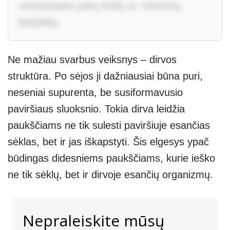
nenaudojant jokių tinklų ar cheminių
baidyklių.
Ne mažiau svarbus veiksnys – dirvos
struktūra. Po sėjos ji dažniausiai būna puri,
neseniai supurenta, be susiformavusio
paviršiaus sluoksnio. Tokia dirva leidžia
paukščiams ne tik sulesti paviršiuje esančias
sėklas, bet ir jas iškapstyti. Šis elgesys ypač
būdingas didesniems paukščiams, kurie ieško
ne tik sėklų, bet ir dirvoje esančių organizmų.
Nepraleiskite mūsų