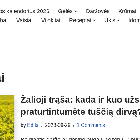
os kalendorius 2026
Gėlės
Daržovės
Krūmai
bai
Vaisiai
Vijokliai
Receptai
Ūkis
Įdo
i
Žalioji trąša: kada ir kuo už
praturtintumėte tuščią dirvą
by
Edita
2023-09-29
1 Comments
Baigiantis daržo ar gėlyno augalų sezonui ir nui