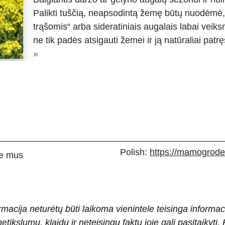
Palikti tuščią, neapsodintą žemę būtų nuodėmė, 
trąšomis“ arba sideratiniais augalais labai veik
ne tik padės atsigauti žemei ir ją natūraliai pat
»
Polish:
https://mamogrodek
e mus
rmacija neturėtų būti laikoma vienintele teisinga informac
 netikslumų, klaidų ir neteisingų faktų joje gali pasitaiky