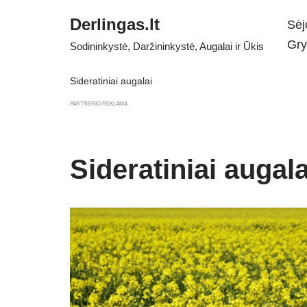
Derlingas.lt
Sėj
Skip
Gry
Sodininkystė, Daržininkystė, Augalai ir Ūkis
to
content
Sideratiniai augalai
PARTNERIO REKLAMA
Sideratiniai augala