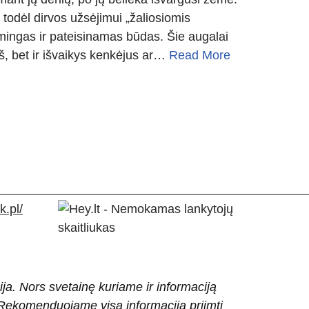
todėl dirvos užsėjimui „žaliosiomis
smingas ir pateisinamas būdas. Šie augalai
ręš, bet ir išvaikys kenkėjus ar…
Read More
.pl/
ija. Nors svetainę kuriame ir informaciją
ti. Rekomenduojame visą informaciją priimti