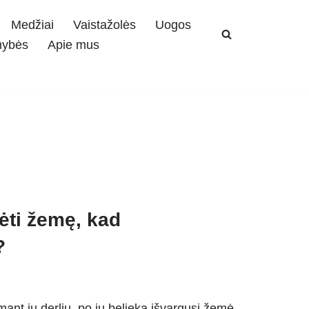
Medžiai
Vaistažolės
Uogos
mybės
Apie mus
sėti žemę, kad
?
mant jų derlių, po jų belieka išvargusi žemė.