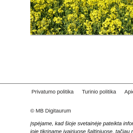
Privatumo politika
Turinio politika
Api
© MB Digitaurum
Įspėjame, kad šioje svetainėje pateikta info
joje tikriname įvairiuose šaltiniuose, tačiau