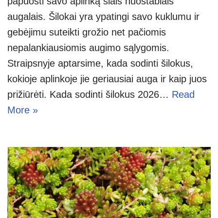
papuošti savo aplinką šiais nuostabiais
augalais. Šilokai yra ypatingi savo kuklumu ir
gebėjimu suteikti grožio net pačiomis
nepalankiausiomis augimo sąlygomis.
Straipsnyje aptarsime, kada sodinti šilokus,
kokioje aplinkoje jie geriausiai auga ir kaip juos
prižiūrėti. Kada sodinti šilokus 2026…
Read
More »