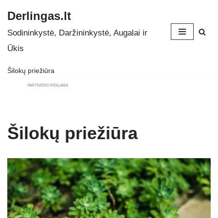
Derlingas.lt
Skip
Sodininkystė, Daržininkystė, Augalai ir
to
Ūkis
content
Šilokų priežiūra
PARTNERIO REKLAMA
Šilokų priežiūra