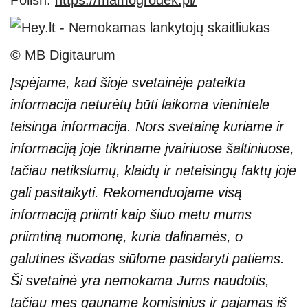
Polish:
https://mamogrodek.pl/
© MB Digitaurum
Įspėjame, kad šioje svetainėje pateikta
informacija neturėtų būti laikoma vienintele
teisinga informacija. Nors svetainę kuriame ir
informaciją joje tikriname įvairiuose šaltiniuose,
tačiau netikslumų, klaidų ir neteisingų faktų joje
gali pasitaikyti. Rekomenduojame visą
informaciją priimti kaip šiuo metu mums
priimtiną nuomonę, kuria dalinamės, o
galutines išvadas siūlome pasidaryti patiems.
Ši svetainė yra nemokama Jums naudotis,
tačiau mes gauname komisinius ir pajamas iš