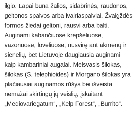
ilgio. Lapai būna žalios, sidabrinės, raudonos,
geltonos spalvos arba įvairiaspalviai. Žvaigždės
formos žiedai geltoni, rausvi arba balti.
Auginami kabančiuose krepšeliuose,
vazonuose, loveliuose, nusvirę ant akmenų ir
sienelių, bet Lietuvoje daugiausia auginami
kaip kambariniai augalai. Melsvasis šilokas,
šilokas (S. telephioides) ir Morgano šilokas yra
plačiausiai auginamos rūšys bei išveista
nemažai skirtingų jų veislių, įskaitant
„Mediovariegatum“, „Kelp Forest“, „Burrito“.