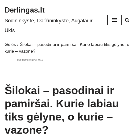
Derlingas.lt
Skip
Sodininkystė, Daržininkystė, Augalai ir
to
Ūkis
content
Gėlės
›
Šilokai – pasodinai ir pamiršai. Kurie labiau tiks gėlyne, o
kurie – vazone?
PARTNERIO REKLAMA
Šilokai – pasodinai ir
pamiršai. Kurie labiau
tiks gėlyne, o kurie –
vazone?