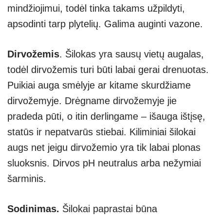
mindžiojimui, todėl tinka takams užpildyti,
apsodinti tarp plytelių. Galima auginti vazone.
Dirvožemis
. Šilokas yra sausų vietų augalas,
todėl dirvožemis turi būti labai gerai drenuotas.
Puikiai auga smėlyje ar kitame skurdžiame
dirvožemyje. Drėgname dirvožemyje jie
pradeda pūti, o itin derlingame – išauga ištįsę,
statūs ir nepatvarūs stiebai. Kiliminiai šilokai
augs net jeigu dirvožemio yra tik labai plonas
sluoksnis. Dirvos pH neutralus arba nežymiai
šarminis.
Sodinimas
.
Šilokai paprastai būna