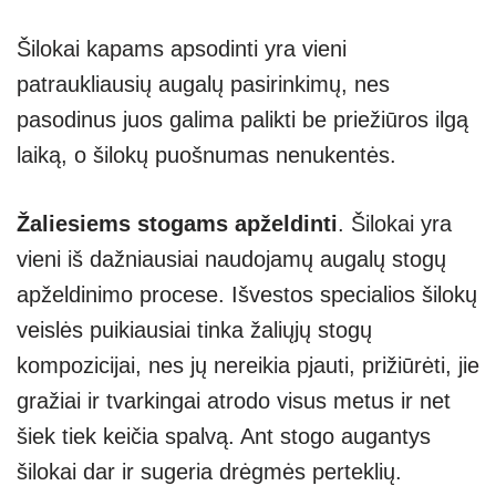
Šilokai kapams apsodinti yra vieni
patraukliausių augalų pasirinkimų, nes
pasodinus juos galima palikti be priežiūros ilgą
laiką, o šilokų puošnumas nenukentės.
Žaliesiems stogams apželdinti
. Šilokai yra
vieni iš dažniausiai naudojamų augalų stogų
apželdinimo procese. Išvestos specialios šilokų
veislės puikiausiai tinka žaliųjų stogų
kompozicijai, nes jų nereikia pjauti, prižiūrėti, jie
gražiai ir tvarkingai atrodo visus metus ir net
šiek tiek keičia spalvą. Ant stogo augantys
šilokai dar ir sugeria drėgmės perteklių.