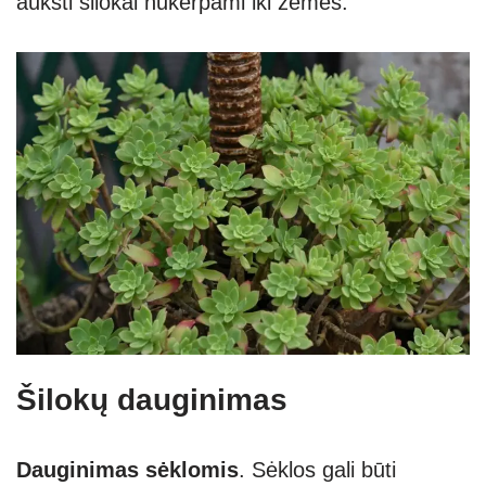
aukšti šilokai nukerpami iki žemės.
Šilokų dauginimas
Dauginimas sėklomis
. Sėklos gali būti