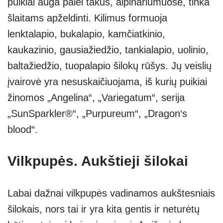
puikiai auga palei takus, alpinariumuose, tinka
šlaitams apželdinti. Kilimus formuoja
lenktalapio, bukalapio, kamčiatkinio,
kaukazinio, gausiažiedžio, tankialapio, uolinio,
baltažiedžio, tuopalapio šilokų rūšys. Jų veislių
įvairovė yra nesuskaičiuojama, iš kurių puikiai
žinomos „Angelina“, „Variegatum“, serija
„SunSparkler®“, „Purpureum“, „Dragon‘s
blood“.
Vilkpupės. Aukštieji šilokai
Labai dažnai vilkpupės vadinamos aukštesniais
šilokais, nors tai ir yra kita gentis ir neturėtų