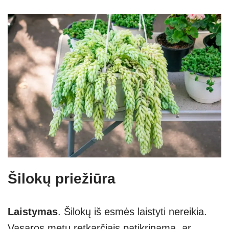
Šilokų priežiūra
Laistymas
. Šilokų iš esmės laistyti nereikia.
Vasaros metu retkarčiais patikrinama, ar