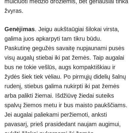
mulčiuoti medžio drožlėmis, bet geriausiai tinka
žvyras.
Genėjimas
. Jeigu aukštaūgiai šilokai virsta,
galima juos apkarpyti tam tikru būdu.
Paskutinę gegužės savaitę nupjaunami pusės
visų augalų stiebai iki pat žemės. Taip augalai
bus ne tokie vešlūs, augs kompaktiškiau ir
žydės šiek tiek vėliau. Po pirmųjų didelių šalnų
rudenį, stiebus galima nukirpti iki pat žemės
arba palikti žiemai. Išdžiūvę žiedai suteiks
spalvų žiemos metu ir bus maisto paukščiams.
Jei augalai paliekami peržiemoti, anksti
pavasarį, prieš prasidedant naujam augimui,