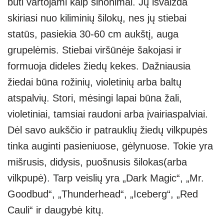
būti vartojami kaip sinonimai. Jų išvaizda
skiriasi nuo kiliminių šilokų, nes jų stiebai
statūs, pasiekia 30-60 cm aukštį, auga
grupelėmis. Stiebai viršūnėje šakojasi ir
formuoja dideles žiedų kekes. Dažniausia
žiedai būna rožinių, violetinių arba baltų
atspalvių. Stori, mėsingi lapai būna žali,
violetiniai, tamsiai raudoni arba įvairiaspalviai.
Dėl savo aukščio ir patrauklių žiedų vilkpupės
tinka auginti pasieniuose, gėlynuose. Tokie yra
mišrusis, didysis, puošnusis šilokas(arba
vilkpupė). Tarp veislių yra „Dark Magic“, „Mr.
Goodbud“, „Thunderhead“, „Iceberg“, „Red
Cauli“ ir daugybė kitų.