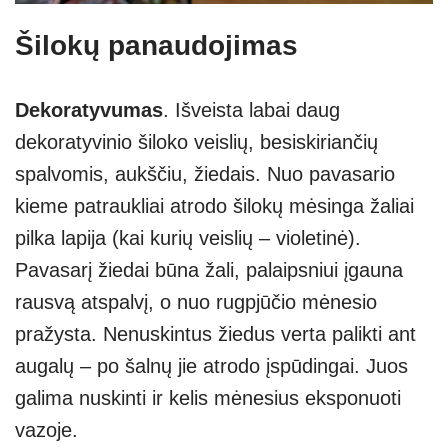
Šilokų panaudojimas
Dekoratyvumas
. Išveista labai daug
dekoratyvinio šiloko veislių, besiskiriančių
spalvomis, aukščiu, žiedais. Nuo pavasario
kieme patraukliai atrodo šilokų mėsinga žaliai
pilka lapija (kai kurių veislių – violetinė).
Pavasarį žiedai būna žali, palaipsniui įgauna
rausvą atspalvį, o nuo rugpjūčio mėnesio
pražysta. Nenuskintus žiedus verta palikti ant
augalų – po šalnų jie atrodo įspūdingai. Juos
galima nuskinti ir kelis mėnesius eksponuoti
vazoje.