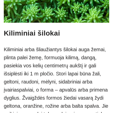
Kiliminiai šilokai
Kiliminiai arba šliaužiantys šilokai auga žemai,
plinta palei žemę, formuoja kilimą, dangą,
pasiekia vos kelių centimetrų aukštį ir gali
išsiplėsti iki 1 m pločio. Stori lapai būna žali,
geltoni, raudoni, mėlyni, sidabriniai arba
įvairiaspalviai, o forma – apvalūs arba primena
dyglius. Žvaigždės formos žiedai vasarą žydi
geltona, oranžine, rožine arba balta spalva. Jie