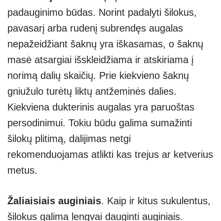
padauginimo būdas. Norint padalyti šilokus,
pavasarį arba rudenį subrendęs augalas
nepažeidžiant šaknų yra iškasamas, o šaknų
masė atsargiai išskleidžiama ir atskiriama į
norimą dalių skaičių. Prie kiekvieno šaknų
gniužulo turėtų liktų antžeminės dalies.
Kiekviena dukterinis augalas yra paruoštas
persodinimui. Tokiu būdu galima sumažinti
šilokų plitimą, dalijimas netgi
rekomenduojamas atlikti kas trejus ar ketverius
metus.
Žaliaisiais auginiais
. Kaip ir kitus sukulentus,
šilokus galima lengvai dauginti auginiais.