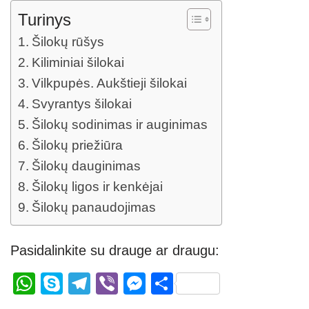
Turinys
Šilokų rūšys
Kiliminiai šilokai
Vilkpupės. Aukštieji šilokai
Svyrantys šilokai
Šilokų sodinimas ir auginimas
Šilokų priežiūra
Šilokų dauginimas
Šilokų ligos ir kenkėjai
Šilokų panaudojimas
Pasidalinkite su drauge ar draugu:
W
S
T
Vi
M
S
h
ky
el
b
e
h