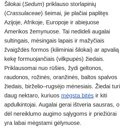
Šilokai (
Sedum
) priklauso storlapinių
(
Crassulaceae
) šeimai, jie plačiai paplitęs
Azijoje, Afrikoje, Europoje ir abiejuose
Amerikos žemynuose. Tai nedideli augalai
sultingais, mėsingais lapais ir mažyčiais
žvaigždės formos (kiliminiai šilokai) ar apvalią
kekę formuojančiais (vilkpupės) žiedais.
Priklausomai nuo rūšies, žydi geltonos,
raudonos, rožinės, oranžinės, baltos spalvos
žiedais, birželio–rugsėjo mėnesiais. Žiedai turi
daug nektaro, kuriuos
mėgsta bitės
ir kiti
apdulkintojai. Augalai gerai ištveria sausras, o
dėl nereiklumo augimo sąlygoms ir priežiūrai
yra labai mėgstami gėlynuose.