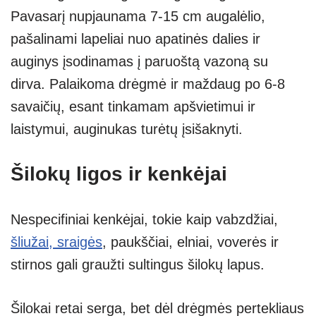
Pavasarį nupjaunama 7-15 cm augalėlio,
pašalinami lapeliai nuo apatinės dalies ir
auginys įsodinamas į paruoštą vazoną su
dirva. Palaikoma drėgmė ir maždaug po 6-8
savaičių, esant tinkamam apšvietimui ir
laistymui, auginukas turėtų įsišaknyti.
Šilokų ligos ir kenkėjai
Nespecifiniai kenkėjai, tokie kaip vabzdžiai,
šliužai, sraigės
, paukščiai, elniai, voverės ir
stirnos gali graužti sultingus šilokų lapus.
Šilokai retai serga, bet dėl drėgmės pertekliaus