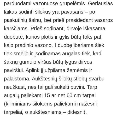
parduodami vazonuose grupelėmis. Geriausias
laikas sodinti šilokus yra pavasaris – po
paskutinių šalnų, bet prieš prasidedant vasaros
karščiams. Prieš sodinant, dirvoje iškasama
duobutė, kurios plotis ir gylis būtų toks pat,
kaip pradinio vazono. Į duobę įberiama šiek
tiek smėlio ir įsodinamas augalas tiek, kad
šaknų gumulo viršus būtų lygus dirvos
paviršiui. Aplink jį užpilama žemėmis ir
palaistoma. Aukštesnių šilokų stiebų svarbu
neužkast, nes tai gali sukelti puvinį. Tarp
augalų paliekami 15 ar net 60 cm tarpai
(kiliminiams šilokams paliekami mažesni
tarpeliai, o aukštesniems – didesni).