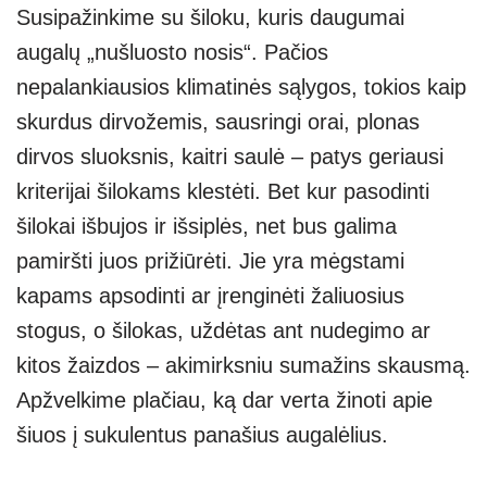
Susipažinkime su šiloku, kuris daugumai
at
p
e
er
ss
ar
augalų „nušluosto nosis“. Pačios
s
e
gr
e
e
nepalankiausios klimatinės sąlygos, tokios kaip
A
a
n
skurdus dirvožemis, sausringi orai, plonas
p
m
g
dirvos sluoksnis, kaitri saulė – patys geriausi
p
er
kriterijai šilokams klestėti. Bet kur pasodinti
šilokai išbujos ir išsiplės, net bus galima
pamiršti juos prižiūrėti. Jie yra mėgstami
kapams apsodinti ar įrenginėti žaliuosius
stogus, o šilokas, uždėtas ant nudegimo ar
kitos žaizdos – akimirksniu sumažins skausmą.
Apžvelkime plačiau, ką dar verta žinoti apie
šiuos į sukulentus panašius augalėlius.