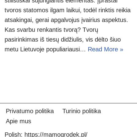
stilistiškai sujungiantis elementas. Įprastai
tvoros statomos ilgam laikui, todėl rinktis reikia
atsakingai, gerai apgalvojus įvairius aspektus.
Kas svarbu renkantis tvorą? Tvorų
pasirinkimas iš tiesų didžiulis, vis dėlto šiuo
metu Lietuvoje populiariausi…
Read More »
Privatumo politika
Turinio politika
Apie mus
Polish:
https://mamogrodek.pl/