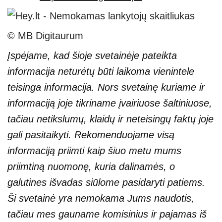
© MB Digitaurum
Įspėjame, kad šioje svetainėje pateikta
informacija neturėtų būti laikoma vienintele
teisinga informacija. Nors svetainę kuriame ir
informaciją joje tikriname įvairiuose šaltiniuose,
tačiau netikslumų, klaidų ir neteisingų faktų joje
gali pasitaikyti. Rekomenduojame visą
informaciją priimti kaip šiuo metu mums
priimtiną nuomonę, kuria dalinamės, o
galutines išvadas siūlome pasidaryti patiems.
Ši svetainė yra nemokama Jums naudotis,
tačiau mes gauname komisinius ir pajamas iš