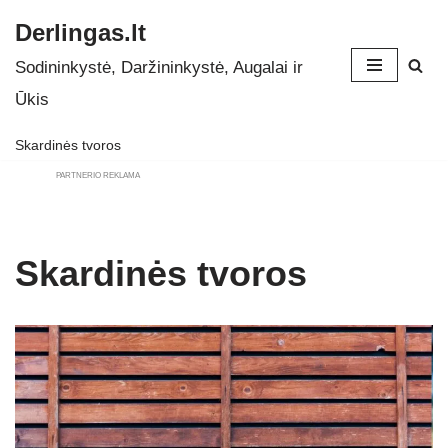
Derlingas.lt
Skip
Sodininkystė, Daržininkystė, Augalai ir
to
Ūkis
content
Skardinės tvoros
PARTNERIO REKLAMA
Skardinės tvoros