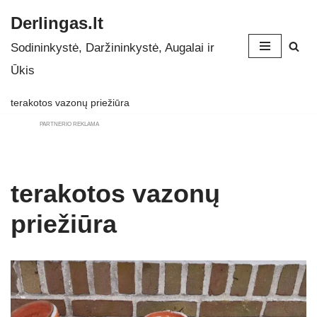
Derlingas.lt
Skip
Sodininkystė, Daržininkystė, Augalai ir
to
Ūkis
content
terakotos vazonų priežiūra
PARTNERIO REKLAMA
terakotos vazonų
priežiūra