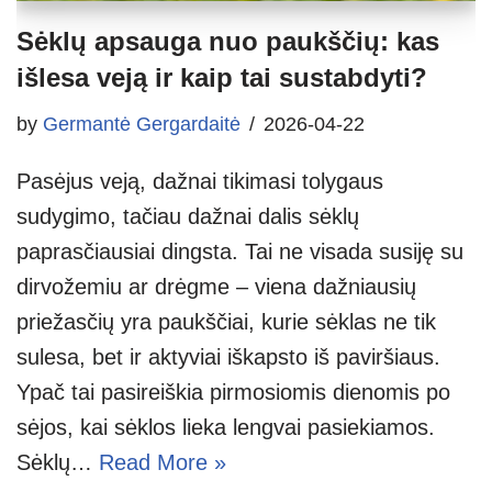
Sėklų apsauga nuo paukščių: kas
išlesa veją ir kaip tai sustabdyti?
by
Germantė Gergardaitė
2026-04-22
Pasėjus veją, dažnai tikimasi tolygaus
sudygimo, tačiau dažnai dalis sėklų
paprasčiausiai dingsta. Tai ne visada susiję su
dirvožemiu ar drėgme – viena dažniausių
priežasčių yra paukščiai, kurie sėklas ne tik
sulesa, bet ir aktyviai iškapsto iš paviršiaus.
Ypač tai pasireiškia pirmosiomis dienomis po
sėjos, kai sėklos lieka lengvai pasiekiamos.
Sėklų…
Read More »