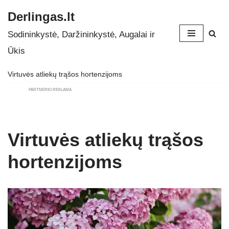
Derlingas.lt
Skip
Sodininkystė, Daržininkystė, Augalai ir
to
Ūkis
content
Virtuvės atliekų trąšos hortenzijoms
PARTNERIO REKLAMA
Virtuvės atliekų trąšos
hortenzijoms