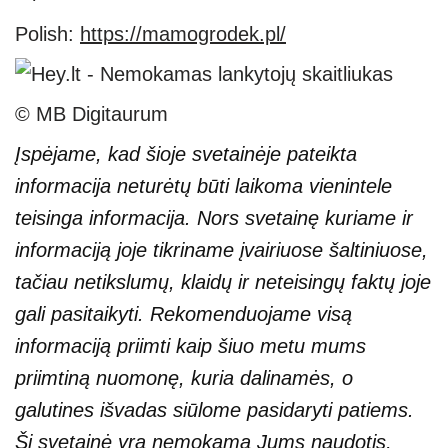
Polish:
https://mamogrodek.pl/
© MB Digitaurum
Įspėjame, kad šioje svetainėje pateikta
informacija neturėtų būti laikoma vienintele
teisinga informacija. Nors svetainę kuriame ir
informaciją joje tikriname įvairiuose šaltiniuose,
tačiau netikslumų, klaidų ir neteisingų faktų joje
gali pasitaikyti. Rekomenduojame visą
informaciją priimti kaip šiuo metu mums
priimtiną nuomonę, kuria dalinamės, o
galutines išvadas siūlome pasidaryti patiems.
Ši svetainė yra nemokama Jums naudotis,