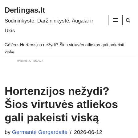
Derlingas.lt
Skip
Sodininkystė, Daržininkystė, Augalai ir
to
Ūkis
content
Gėlės
›
Hortenzijos nežydi? Šios virtuvės atliekos gali pakeisti
viską
PARTNERIO REKLAMA
Hortenzijos nežydi?
Šios virtuvės atliekos
gali pakeisti viską
by
Germantė Gergardaitė
2026-06-12