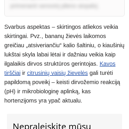
primenanti senovinį plieno atspalvį.
Svarbus aspektas – skirtingos atliekos veikia
skirtingai. Pvz., bananų žievės laikomos
greičiau „atsiveriančiu“ kalio šaltiniu, o kiaušinių
lukštai skyla labai lėtai ir dažniau veikia kaip
ilgalaikis dirvos struktūros gerintojas.
Kavos
tirščiai
ir
citrusinių vaisių žievelės
gali turėti
papildomą poveikį – keisti dirvožemio reakciją
(pH) ir mikrobiologinę aplinką, kas
hortenzijoms yra ypač aktualu.
Nepraleiskite mūsų