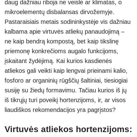
daug dažniau riboja ne veislė ar klimatas, o
A
a
n
mikroelementų disbalansas dirvožemyje.
p
m
g
Pastaraisiais metais sodininkystėje vis dažniau
p
er
kalbama apie virtuvės atliekų panaudojimą –
ne kaip bendrą kompostą, bet kaip tikslinę
priemonę konkrečioms augalo funkcijoms,
įskaitant žydėjimą. Kai kurios kasdienės
atliekos gali veikti kaip lengvai prieinami kalio,
fosforo ar organinių rūgščių šaltiniai, tiesiogiai
susiję su žiedų formavimu. Tačiau kurios iš jų
iš tikrųjų turi poveikį hortenzijoms, ir, ar visos
liaudiškos rekomendacijos yra pagrįstos?
Virtuvės atliekos hortenzijoms: