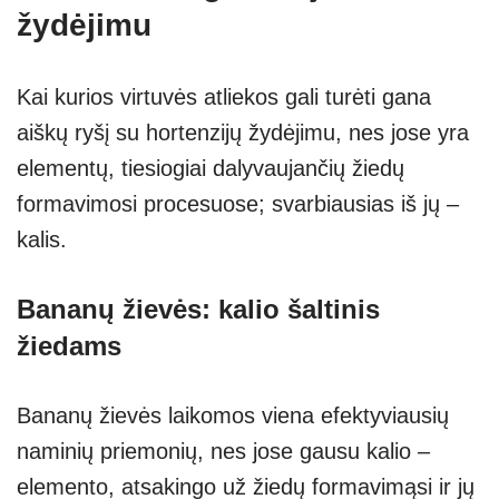
žydėjimu
Kai kurios virtuvės atliekos gali turėti gana
aiškų ryšį su hortenzijų žydėjimu, nes jose yra
elementų, tiesiogiai dalyvaujančių žiedų
formavimosi procesuose; svarbiausias iš jų –
kalis.
Bananų žievės: kalio šaltinis
žiedams
Bananų žievės laikomos viena efektyviausių
naminių priemonių, nes jose gausu kalio –
elemento, atsakingo už žiedų formavimąsi ir jų