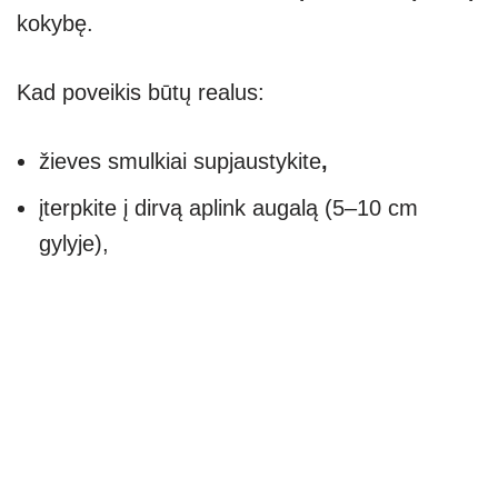
kokybę.
Kad poveikis būtų realus:
žieves smulkiai supjaustykite
,
įterpkite į dirvą aplink augalą (5–10 cm
gylyje),