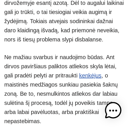
dirvožemyje esantį azotą. Dėl to augalui laikinai
gali jo trūkti, o tai tiesiogiai veikia augimą ir
žydėjimą. Tokiais atvejais sodininkai dažnai
daro klaidingą išvadą, kad priemonė neveikia,
nors iš tiesų problema slypi disbalanse.
Ne mažiau svarbus ir naudojimo būdas. Ant
dirvos paviršiaus paliktos atliekos skyla lėtai,
gali pradėti pelyti ar pritraukti
kenkėjus
, o
maistinės medžiagos sunkiau pasiekia šaknų
zoną. Be to, nesmulkintos atliekos dar labiau
sulėtina šį procesą, todėl jų poveikis tampa
arba labai pavėluotas, arba praktiškai
nepastebimas.