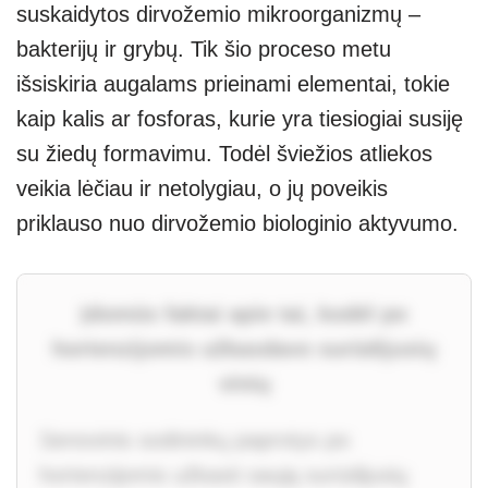
suskaidytos dirvožemio mikroorganizmų –
bakterijų ir grybų. Tik šio proceso metu
išsiskiria augalams prieinami elementai, tokie
kaip kalis ar fosforas, kurie yra tiesiogiai susiję
su žiedų formavimu. Todėl šviežios atliekos
veikia lėčiau ir netolygiau, o jų poveikis
priklauso nuo dirvožemio biologinio aktyvumo.
Įdomūs faktai apie tai, kodėl po
hortenzijomis užkasdavo surūdijusių
vinių
Senovinis sodininkų paprotys po
hortenzijomis užkasti saują surūdijusių