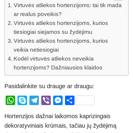
Virtuvės atliekos hortenzijoms: tai tik mada
ar realus poveikis?
Virtuvės atliekos hortenzijoms, kurios
tiesiogiai siejamos su žydėjimu
Virtuvės atliekos hortenzijoms, kurios
veikia netiesiogiai
Kodėl virtuvės atliekos neveikia
hortenzijoms? Dažniausios klaidos
Pasidalinkite su drauge ar draugu:
W
S
T
Vi
M
S
h
ky
el
b
e
h
Hortenzijos dažnai laikomos kaprizingais
at
p
e
er
ss
ar
dekoratyviniais krūmais, tačiau jų žydėjimą
s
e
gr
e
e