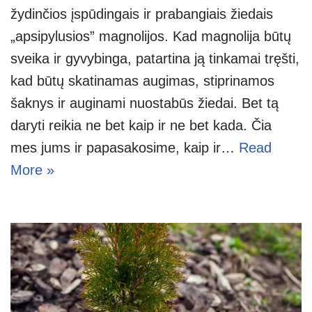
žydinčios įspūdingais ir prabangiais žiedais
„apsipylusios” magnolijos. Kad magnolija būtų
sveika ir gyvybinga, patartina ją tinkamai tręšti,
kad būtų skatinamas augimas, stiprinamos
šaknys ir auginami nuostabūs žiedai. Bet tą
daryti reikia ne bet kaip ir ne bet kada. Čia
mes jums ir papasakosime, kaip ir…
Read
More »