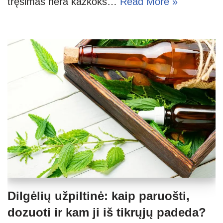
tręšimas nėra kažkoks…
Read More »
Dilgėlių užpiltinė: kaip paruošti,
dozuoti ir kam ji iš tikrųjų padeda?