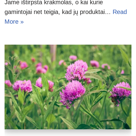
Jame ištirpsta krakmolas, o kai kurie
gamintojai net teigia, kad jų produktai…
Read
More »