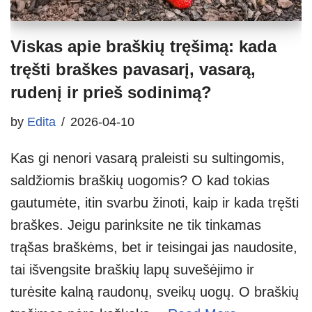
Viskas apie braškių tręšimą: kada
tręšti braškes pavasarį, vasarą,
rudenį ir prieš sodinimą?
by
Edita
2026-04-10
Kas gi nenori vasarą praleisti su sultingomis,
saldžiomis braškių uogomis? O kad tokias
gautumėte, itin svarbu žinoti, kaip ir kada tręšti
braškes. Jeigu parinksite ne tik tinkamas
trąšas braškėms, bet ir teisingai jas naudosite,
tai išvengsite braškių lapų suvešėjimo ir
turėsite kalną raudonų, sveikų uogų. O braškių