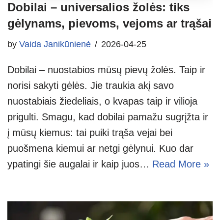
Dobilai – universalios žolės: tiks
gėlynams, pievoms, vejoms ar trąšai
by
Vaida Janikūnienė
2026-04-25
Dobilai – nuostabios mūsų pievų žolės. Taip ir
norisi sakyti gėlės. Jie traukia akį savo
nuostabiais žiedeliais, o kvapas taip ir vilioja
prigulti. Smagu, kad dobilai pamažu sugrįžta ir
į mūsų kiemus: tai puiki trąša vejai bei
puošmena kiemui ar netgi gėlynui. Kuo dar
ypatingi šie augalai ir kaip juos…
Read More »