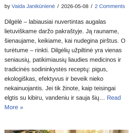
by
Vaida Janikūnienė
2026-05-08
2 Comments
Dilgėlė – labiausiai nuvertintas augalas
lietuviškame daržo pakraštyje. Ją rauname,
šienaujame, keikiame, kai nudegina pirštus. O
turėtume – rinkti. Dilgėlių užpiltinė yra vienas
seniausių, patikimiausių liaudies medicinos ir
tradicinės sodininkystės receptų: pigus,
ekologiškas, efektyvus ir beveik nieko
nekainuojantis. Jei tik žinote, kaip teisingai
elgtis su kibiru, vandeniu ir sauja šių…
Read
More »