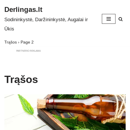
Derlingas.lt
Skip
Sodininkystė, Daržininkystė, Augalai ir
to
Ūkis
content
Trąšos
›
Page 2
PARTNERIO REKLAMA
Trąšos