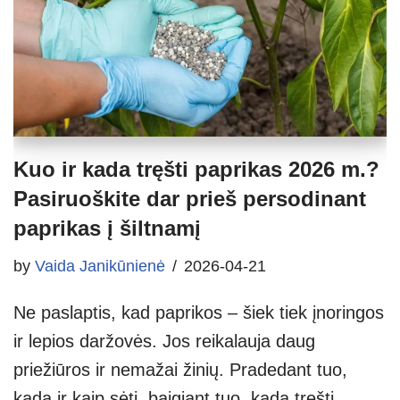
Kuo ir kada tręšti paprikas 2026 m.?
Pasiruoškite dar prieš persodinant
paprikas į šiltnamį
by
Vaida Janikūnienė
2026-04-21
Ne paslaptis, kad paprikos – šiek tiek įnoringos
ir lepios daržovės. Jos reikalauja daug
priežiūros ir nemažai žinių. Pradedant tuo,
kada ir kaip sėti, baigiant tuo, kada tręšti