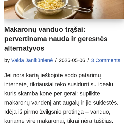
Makaronų vanduo trąšai:
pervertinama nauda ir geresnės
alternatyvos
by
Vaida Janikūnienė
2026-05-06
3 Comments
Jei nors kartą ieškojote sodo patarimų
internete, tikriausiai teko susidurti su idealu,
kuris skamba kone per gerai: supilkite
makaronų vandenį ant augalų ir jie suklestės.
Idėja iš pirmo žvilgsnio protinga – vanduo,
kuriame virė makaronai, tikrai nėra tuščias.