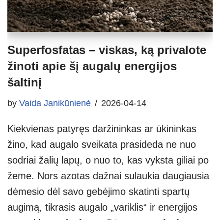
Superfosfatas – viskas, ką privalote
žinoti apie šį augalų energijos
šaltinį
by
Vaida Janikūnienė
2026-04-14
Kiekvienas patyręs daržininkas ar ūkininkas
žino, kad augalo sveikata prasideda ne nuo
sodriai žalių lapų, o nuo to, kas vyksta giliai po
žeme. Nors azotas dažnai sulaukia daugiausia
dėmesio dėl savo gebėjimo skatinti spartų
augimą, tikrasis augalo „variklis“ ir energijos