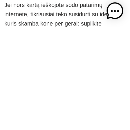
Jei nors kartą ieškojote sodo patarimų
internete, tikriausiai teko susidurti su idealu,
kuris skamba kone per gerai: supilkite
makaronų vandenį ant augalų ir jie suklestės.
Idėja iš pirmo žvilgsnio protinga – vanduo,
kuriame virė makaronai, tikrai nėra tuščias.
Jame ištirpsta krakmolas, o kai kurie
gamintojai net teigia, kad jų produktai…
Read
More »