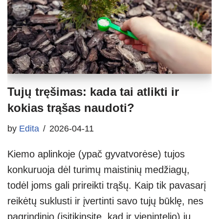
Tujų tręšimas: kada tai atlikti ir
kokias trąšas naudoti?
by
Edita
2026-04-11
Kiemo aplinkoje (ypač gyvatvorėse) tujos
konkuruoja dėl turimų maistinių medžiagų,
todėl joms gali prireikti trąšų. Kaip tik pavasarį
reikėtų suklusti ir įvertinti savo tujų būklę, nes
pagrindinio (įsitikinsite, kad ir vienintelio) jų