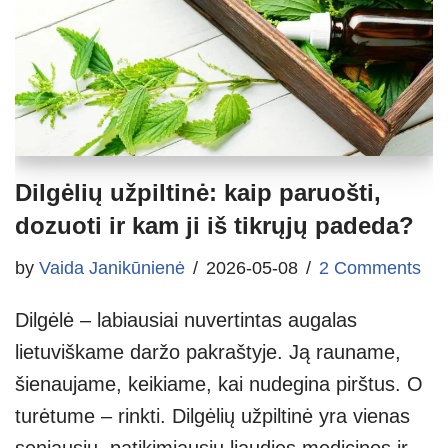
Dilgėlių užpiltinė: kaip paruošti,
dozuoti ir kam ji iš tikrųjų padeda?
by
Vaida Janikūnienė
2026-05-08
2 Comments
Dilgėlė – labiausiai nuvertintas augalas
lietuviškame daržo pakraštyje. Ją rauname,
šienaujame, keikiame, kai nudegina pirštus. O
turėtume – rinkti. Dilgėlių užpiltinė yra vienas
seniausių, patikimiausių liaudies medicinos ir