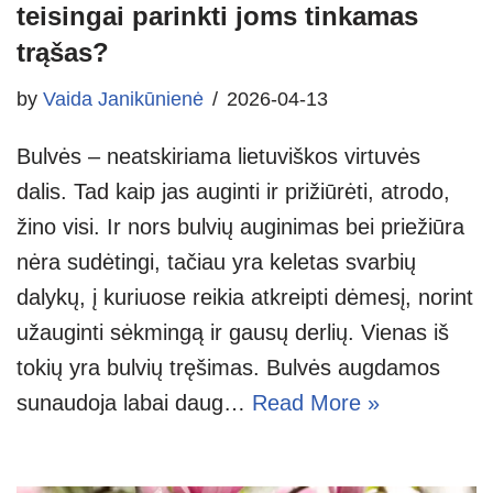
teisingai parinkti joms tinkamas
trąšas?
by
Vaida Janikūnienė
2026-04-13
Bulvės – neatskiriama lietuviškos virtuvės
dalis. Tad kaip jas auginti ir prižiūrėti, atrodo,
žino visi. Ir nors bulvių auginimas bei priežiūra
nėra sudėtingi, tačiau yra keletas svarbių
dalykų, į kuriuose reikia atkreipti dėmesį, norint
užauginti sėkmingą ir gausų derlių. Vienas iš
tokių yra bulvių tręšimas. Bulvės augdamos
sunaudoja labai daug…
Read More »