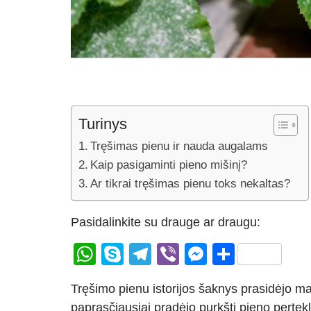
Turinys
Tręšimas pienu ir nauda augalams
Kaip pasigaminti pieno mišinį?
Ar tikrai tręšimas pienu toks nekaltas?
Pasidalinkite su drauge ar draugu:
W
S
T
Vi
M
S
h
ky
el
b
e
h
Tręšimo pienu istorijos šaknys prasidėjo m
at
p
e
er
ss
ar
paprasčiausiai pradėjo purkšti pieno pertekli