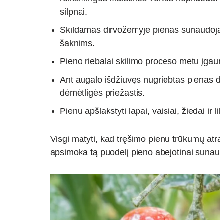
silpnai.
Skildamas dirvožemyje pienas sunaudoja 
šaknims.
Pieno riebalai skilimo proceso metu įga
Ant augalo išdžiuvęs nugriebtas pienas d
dėmėtligės priežastis.
Pienu apšlakstyti lapai, vaisiai, žiedai ir
Visgi matyti, kad tręšimo pienu trūkumų atra
apsimoka tą puodelį pieno abejotinai sunau