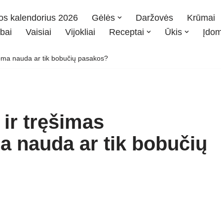
os kalendorius 2026
Gėlės
Daržovės
Krūmai
bai
Vaisiai
Vijokliai
Receptai
Ūkis
Įdo
oma nauda ar tik bobučių pasakos?
ir tręšimas
 nauda ar tik bobučių