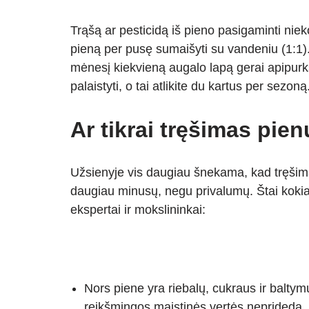
Trąšą ar pesticidą iš pieno pasigaminti nie
pieną per pusę sumaišyti su vandeniu (1:1). T
mėnesį kiekvieną augalo lapą gerai apipurkš
palaistyti, o tai atlikite du kartus per sezoną
Ar tikrai tręšimas pie
Užsienyje vis daugiau šnekama, kad tręšima
daugiau minusų, negu privalumų. Štai kokia
ekspertai ir mokslininkai:
Nors piene yra riebalų, cukraus ir baltym
reikšmingos maistinės vertės neprideda. Pi