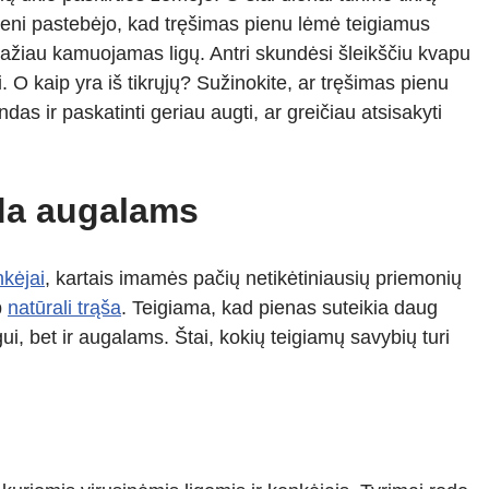
eni pastebėjo, kad tręšimas pienu lėmė teigiamus
ažiau kamuojamas ligų. Antri skundėsi šleikščiu kvapu
. O kaip yra iš tikrųjų? Sužinokite, ar tręšimas pienu
das ir paskatinti geriau augti, ar greičiau atsisakyti
uda augalams
kėjai
, kartais imamės pačių netikėtiniausių priemonių
p
natūrali trąša
. Teigiama, kad pienas suteikia daug
i, bet ir augalams. Štai, kokių teigiamų savybių turi