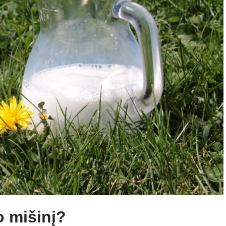
o mišinį?