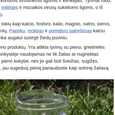
 kuriomis virusinėmis ligomis ir kenkėjais. Tyrimai rodo,
ą
miltligės
ir mozaikos virusų sukeltoms ligoms, o iš
s
.
kių kaip kalcio, fosforo, kalio, magnio, natrio, sieros,
entų.
Paprikų
,
moliūgų
ir
pomidorų patręšimas
kalciu
ika augalui susirgti žiedų puviniu.
 produktų. Yra atlikta tyrimų su pieno, grietinėlės
lininkystėje naudojamas ne tik žalias ar nugriebtas
r pieno kokybė, nes jis gali būti šviežias, sugižęs,
i, jau sugedusį pieną panaudosite kaip antrinę žaliavą.