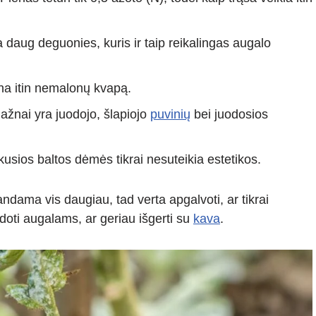
daug deguonies, kuris ir taip reikalingas augalo
una itin nemalonų kvapą.
ažnai yra juodojo, šlapiojo
puvinių
bei juodosios
 likusios baltos dėmės tikrai nesuteikia estetikos.
ndama vis daugiau, tad verta apgalvoti, ar tikrai
doti augalams, ar geriau išgerti su
kava
.