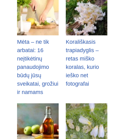
Mėta – ne tik
Korališkasis
arbatai: 16
trapiadyglis –
neįtikėtinų
retas miško
panaudojimo
koralas, kurio
būdų jūsų
ieško net
sveikatai, grožiui
fotografai
ir namams