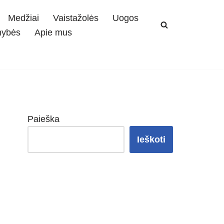
Medžiai
Vaistažolės
Uogos
mybės
Apie mus
Paieška
Ieškoti