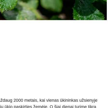
aždaug 2000 metais, kai vienas ūkininkas užsienyje
ų ūkio paskirties žemėje. O šiai dienai turime tikrą