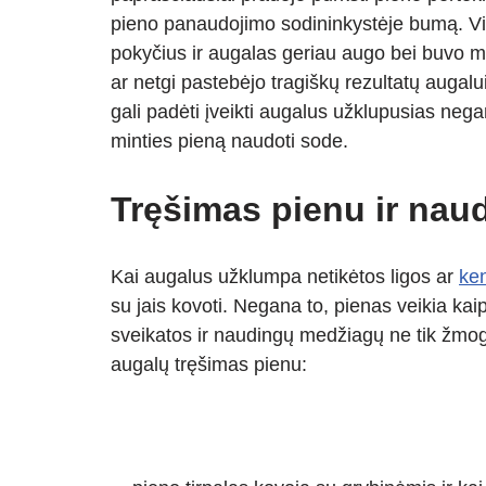
s
e
gr
e
e
pieno panaudojimo sodininkystėje bumą. Vi
A
a
n
pokyčius ir augalas geriau augo bei buvo m
p
m
g
ar netgi pastebėjo tragiškų rezultatų augalui
p
er
gali padėti įveikti augalus užklupusias negan
minties pieną naudoti sode.
Tręšimas pienu ir na
Kai augalus užklumpa netikėtos ligos ar
ken
su jais kovoti. Negana to, pienas veikia kai
sveikatos ir naudingų medžiagų ne tik žmogu
augalų tręšimas pienu: