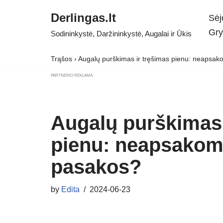
Derlingas.lt
Sėj
Skip
Gry
Sodininkystė, Daržininkystė, Augalai ir Ūkis
to
content
Trąšos
›
Augalų purškimas ir tręšimas pienu: neapsak
PARTNERIO REKLAMA
Augalų purškimas 
pienu: neapsakoma
pasakos?
by
Edita
2024-06-23