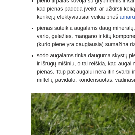
pieno tirpalas kovoja su grybinėmis ir kai
kad pienas padeda įveikti ar užkirsti keli
kenkėjų efektyviausiai veikia prieš
amaru
pienas suteikia augalams daug mineralų, to
vario, geležies, mangano ir kitų kompon
(kurio piene yra daugiausia) sumažina riz
sodo augalams tinka dauguma skystų pieno
ir išrūgų mišiniu, o tai reiškia, kad auga
pienas. Taip pat augalui nėra itin svarbi i
miltelių pavidalo, kondensuotas, vadinas