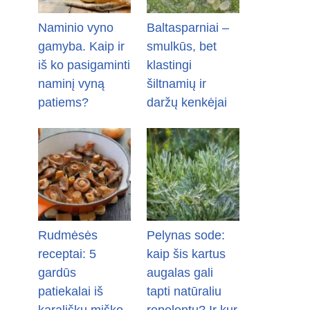
Naminio vyno
Baltasparniai –
gamyba. Kaip ir
smulkūs, bet
iš ko pasigaminti
klastingi
naminį vyną
šiltnamių ir
patiems?
daržų kenkėjai
Rudmėsės
Pelynas sode:
receptai: 5
kaip šis kartus
gardūs
augalas gali
patiekalai iš
tapti natūraliu