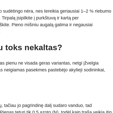
ko sudėtingo nėra, nes tereikia geriausiai 1–2 % riebumo
irpalą įsipilkite į purkštuvą ir kartą per
kite. Pieno mišiniu augalą galima ir negausiai
.
nu toks nekaltas?
s pienu ne visada geras variantas, netgi įžvelgia
s neigiamas pasekmes pastebėjo akylieji sodininkai,
ų, tačiau jo pagrindinę dalį sudaro vanduo, tad
enas teturi tik 0,5 azoto (N), todėl kaip trąša veikia itin