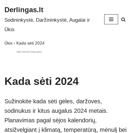
Derlingas.lt
Skip
Sodininkystė, Daržininkystė, Augalai ir
to
Ūkis
content
Ūkis
›
Kada sėti 2024
PARTNERIO REKLAMA
Kada sėti 2024
Sužinokite kada sėti gėles, daržoves,
sodinukus ir kitus augalus 2024 metais.
Planavimas pagal sėjos kalendorių,
atsižvelgiant į klimatą, temperatūrą, mėnulį bei