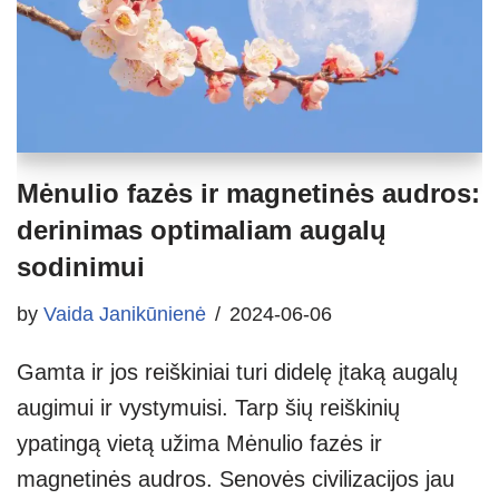
Mėnulio fazės ir magnetinės audros:
derinimas optimaliam augalų
sodinimui
by
Vaida Janikūnienė
2024-06-06
Gamta ir jos reiškiniai turi didelę įtaką augalų
augimui ir vystymuisi. Tarp šių reiškinių
ypatingą vietą užima Mėnulio fazės ir
magnetinės audros. Senovės civilizacijos jau