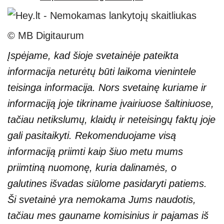
© MB Digitaurum
Įspėjame, kad šioje svetainėje pateikta
informacija neturėtų būti laikoma vienintele
teisinga informacija. Nors svetainę kuriame ir
informaciją joje tikriname įvairiuose šaltiniuose,
tačiau netikslumų, klaidų ir neteisingų faktų joje
gali pasitaikyti. Rekomenduojame visą
informaciją priimti kaip šiuo metu mums
priimtiną nuomonę, kuria dalinamės, o
galutines išvadas siūlome pasidaryti patiems.
Ši svetainė yra nemokama Jums naudotis,
tačiau mes gauname komisinius ir pajamas iš