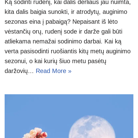
Ką sodinti rudenį, kai dalis derliaus jau nuimta,
kita dalis baigia sunokti, ir atrodytų, auginimo
sezonas eina į pabaigą? Nepaisant iš lėto
vėstančių orų, rudenį sode ir darže gali būti
atliekama nemažai sodinimo darbai. Kai ką
verta pasisodinti ruošiantis kitų metų auginimo
sezonui, o kai kurių šiuo metu pasėtų
daržovių…
Read More »