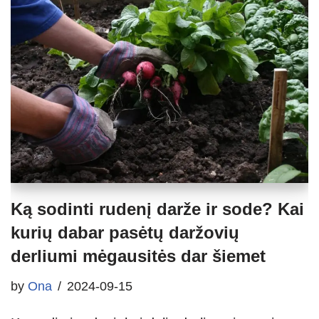
Ką sodinti rudenį darže ir sode? Kai
kurių dabar pasėtų daržovių
derliumi mėgausitės dar šiemet
by
Ona
2024-09-15