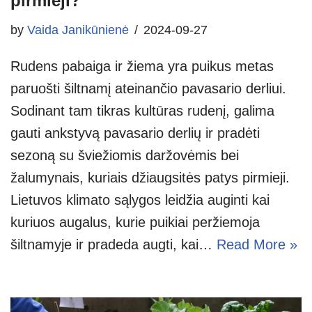
pirmieji?
by
Vaida Janikūnienė
2024-09-27
Rudens pabaiga ir žiema yra puikus metas
paruošti šiltnamį ateinančio pavasario derliui.
Sodinant tam tikras kultūras rudenį, galima
gauti ankstyvą pavasario derlių ir pradėti
sezoną su šviežiomis daržovėmis bei
žalumynais, kuriais džiaugsitės patys pirmieji.
Lietuvos klimato sąlygos leidžia auginti kai
kuriuos augalus, kurie puikiai peržiemoja
šiltnamyje ir pradeda augti, kai…
Read More »