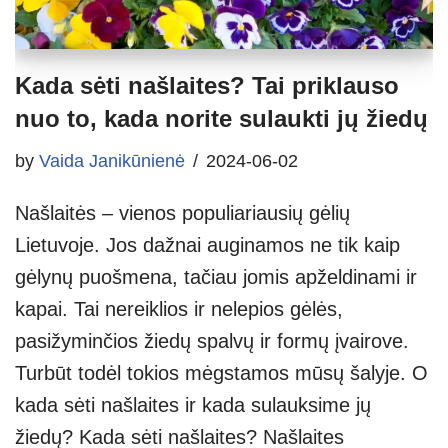
Kada sėti našlaites? Tai priklauso
nuo to, kada norite sulaukti jų žiedų
by
Vaida Janikūnienė
2024-06-02
Našlaitės – vienos populiariausių gėlių
Lietuvoje. Jos dažnai auginamos ne tik kaip
gėlynų puošmena, tačiau jomis apželdinami ir
kapai. Tai nereiklios ir nelepios gėlės,
pasižyminčios žiedų spalvų ir formų įvairove.
Turbūt todėl tokios mėgstamos mūsų šalyje. O
kada sėti našlaites ir kada sulauksime jų
žiedų? Kada sėti našlaites? Našlaites