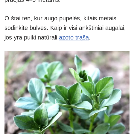
O štai ten, kur augo pupelės, kitais metais
sodinkite bulves. Kaip ir visi ankštiniai augalai,
jos yra puiki natūrali
azoto trąša
.