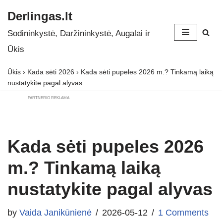
Derlingas.lt
Skip
Sodininkystė, Daržininkystė, Augalai ir
to
Ūkis
content
Ūkis
›
Kada sėti 2026
›
Kada sėti pupeles 2026 m.? Tinkamą laiką
nustatykite pagal alyvas
PARTNERIO REKLAMA
Kada sėti pupeles 2026
m.? Tinkamą laiką
nustatykite pagal alyvas
by
Vaida Janikūnienė
2026-05-12
1 Comments