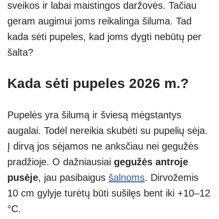
sveikos ir labai maistingos daržovės. Tačiau
p
er
geram augimui joms reikalinga šiluma. Tad
kada sėti pupeles, kad joms dygti nebūtų per
šalta?
Kada sėti pupeles 2026 m.?
Pupelės yra šilumą ir šviesą mėgstantys
augalai. Todėl nereikia skubėti su pupelių sėja.
Į dirvą jos sėjamos ne anksčiau nei gegužės
pradžioje. O dažniausiai
gegužės antroje
pusėje
, jau pasibaigus
šalnoms
. Dirvožemis
10 cm gylyje turėtų būti sušilęs bent iki +10–12
°C.