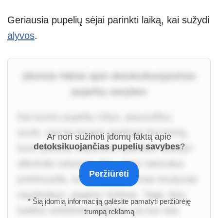
Geriausia pupelių sėjai parinkti laiką, kai sužydi
alyvos
.
Įdomūs faktai apie detoksikuojančias
pupelių savybes
Kai kurios pupelių rūšys, pavyzdžiui,
azuki, savyje kaupia ypatingą fermentą,
Ar nori sužinoti įdomų faktą apie
detoksikuojančias pupelių savybes
?
kuris padeda kepenims sparčiau skaidyti
alkoholio toksinus. Tai – tarsi natūralus
Peržiūrėti
priešnuodis, kurį mūsų protėviai intuityviai
naudodavo „pagirių“ košėse. Taigi, šios
* Šią įdomią informaciją galėsite pamatyti peržiūrėję
kuklios ankštinės kultūros yra kur kas
trumpą reklamą