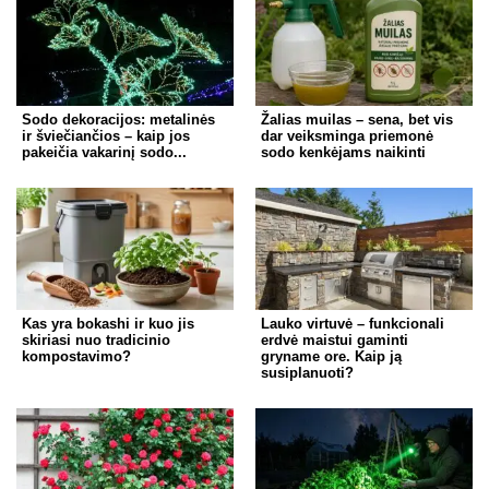
Sodo dekoracijos: metalinės
Žalias muilas – sena, bet vis
ir šviečiančios – kaip jos
dar veiksminga priemonė
pakeičia vakarinį sodo...
sodo kenkėjams naikinti
Kas yra bokashi ir kuo jis
Lauko virtuvė – funkcionali
skiriasi nuo tradicinio
erdvė maistui gaminti
kompostavimo?
gryname ore. Kaip ją
susiplanuoti?