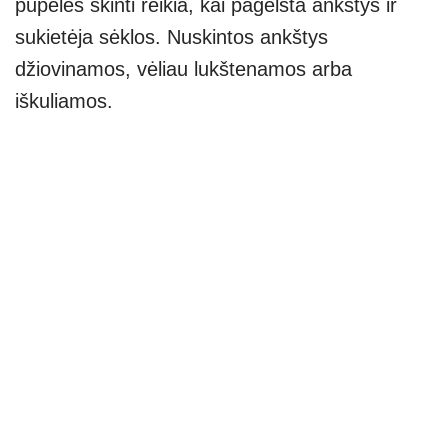
pupeles skinti reikia, kai pagelsta ankštys ir
sukietėja sėklos. Nuskintos ankštys
džiovinamos, vėliau lukštenamos arba
iškuliamos.