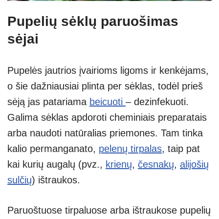
Pupelių sėklų paruošimas
sėjai
Pupelės jautrios įvairioms ligoms ir kenkėjams,
o šie dažniausiai plinta per sėklas, todėl prieš
sėją jas patariama
beicuoti
– dezinfekuoti.
Galima sėklas apdoroti cheminiais preparatais
arba naudoti natūralias priemones. Tam tinka
kalio permanganato,
pelenų tirpalas
, taip pat
kai kurių augalų (pvz.,
krienų
,
česnakų
,
alijošių
sulčių
) ištraukos.
Paruoštuose tirpaluose arba ištraukose pupelių