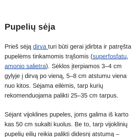
Pupelių sėja
Prieš sėją
dirva
turi būti gerai įdirbta ir patręšta
pupelėms tinkamomis trąšomis (
superfosfatu
,
amonio salietra
). Sėklos įterpiamos 3–4 cm
gylyje į dirvą po vieną, 5–8 cm atstumu viena
nuo kitos. Sėjama eilėmis, tarp kurių
rekomenduojama palikti 25–35 cm tarpus.
Sėjant vijoklines pupeles, joms galima iš karto
kas 50 cm sukalti kuolus. Be to, tarp vijoklinių
pupelių eilių reikia palikti didesnį atstumą –