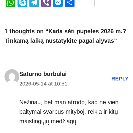
W
S
T
Vi
M
S
h
ky
el
b
e
h
at
p
e
er
ss
ar
s
e
gr
e
e
1 thoughts on “Kada sėti pupeles 2026 m.?
A
a
n
Tinkamą laiką nustatykite pagal alyvas”
p
m
g
p
er
Saturno burbulai
REPLY
2026-05-14 at 10:51
Nežinau, bet man atrodo, kad ne vien
baltymai svarbūs mityboj, reikia ir kitų
maistingųjų medžiagų.