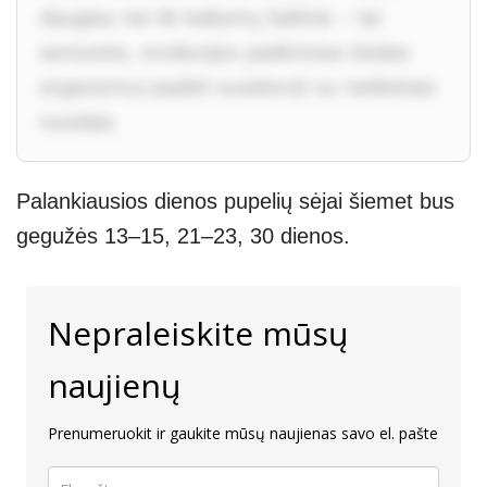
daugiau nei tik baltymų šaltinis – tai
senovinis, evoliucijos patikrintas būdas
organizmui padėti susidoroti su netikėtais
nuodais.
Palankiausios dienos pupelių sėjai šiemet bus
gegužės 13–15, 21–23, 30 dienos.
Nepraleiskite mūsų
naujienų
Prenumeruokit ir gaukite mūsų naujienas savo el. pašte