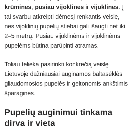
krūmines
,
pusiau vijoklines
ir
vijoklines
. Į
tai svarbu atkreipti dėmesį renkantis veislę,
nes vijoklinių pupelių stiebai gali išaugti net iki
2–5 metrų. Pusiau vijoklinėms ir vijoklinėms
pupelėms būtina parūpinti atramas.
Toliau telieka pasirinkti konkrečią veislę.
Lietuvoje dažniausiai auginamos baltasėklės
gliaudomosios pupelės ir geltonomis ankštimis
šparaginės.
Pupelių auginimui tinkama
dirva ir vieta