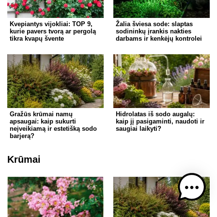
Kvepiantys vijokliai: TOP 9,
Žalia šviesa sode: slaptas
kurie pavers tvorą ar pergolą
sodininkų įrankis nakties
tikra kvapų švente
darbams ir kenkėjų kontrolei
Gražūs krūmai namų
Hidrolatas iš sodo augalų:
apsaugai: kaip sukurti
kaip jį pasigaminti, naudoti ir
neįveikiamą ir estetišką sodo
saugiai laikyti?
barjerą?
Krūmai