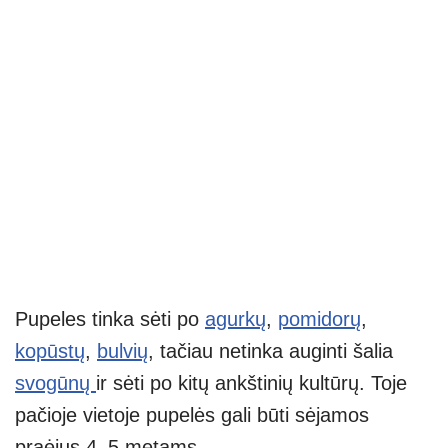
Pupeles tinka sėti po
agurkų
,
pomidorų
,
kopūstų
,
bulvių
, tačiau netinka auginti šalia
svogūnų
ir sėti po kitų ankštinių kultūrų. Toje
pačioje vietoje pupelės gali būti sėjamos
praėjus 4–5 metams.