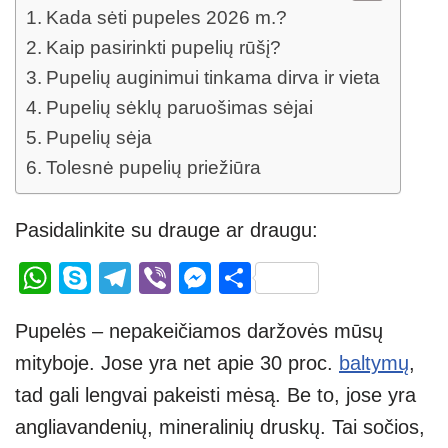
Kada sėti pupeles 2026 m.?
Kaip pasirinkti pupelių rūšį?
Pupelių auginimui tinkama dirva ir vieta
Pupelių sėklų paruošimas sėjai
Pupelių sėja
Tolesnė pupelių priežiūra
Pasidalinkite su drauge ar draugu:
W
S
T
Vi
M
S
h
ky
el
b
e
h
Pupelės – nepakeičiamos daržovės mūsų
at
p
e
er
ss
ar
mityboje. Jose yra net apie 30 proc.
baltymų
,
s
e
gr
e
e
tad gali lengvai pakeisti mėsą. Be to, jose yra
A
a
n
angliavandenių, mineralinių druskų. Tai sočios,
p
m
g