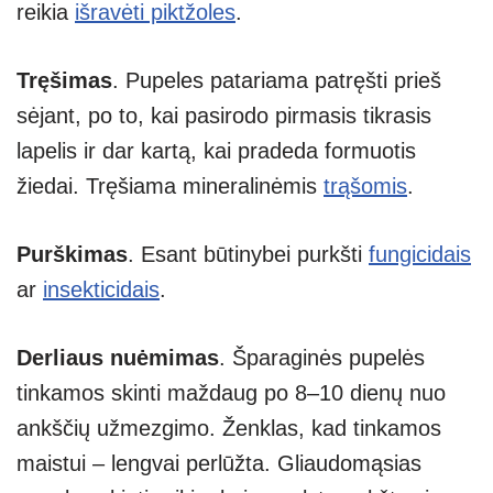
reikia
išravėti piktžoles
.
Tręšimas
. Pupeles patariama patręšti prieš
sėjant, po to, kai pasirodo pirmasis tikrasis
lapelis ir dar kartą, kai pradeda formuotis
žiedai. Tręšiama mineralinėmis
trąšomis
.
Purškimas
. Esant būtinybei purkšti
fungicidais
ar
insekticidais
.
Derliaus nuėmimas
. Šparaginės pupelės
tinkamos skinti maždaug po 8–10 dienų nuo
ankščių užmezgimo. Ženklas, kad tinkamos
maistui – lengvai perlūžta. Gliaudomąsias