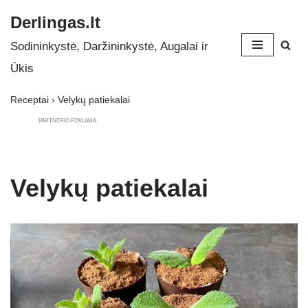
Derlingas.lt
Skip
Sodininkystė, Daržininkystė, Augalai ir
to
Ūkis
content
Receptai
›
Velykų patiekalai
PARTNERIO REKLAMA
Velykų patiekalai