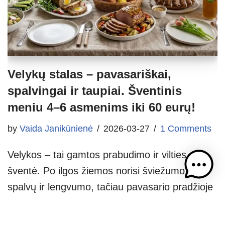
Velykų stalas – pavasariškai,
spalvingai ir taupiai. Šventinis
meniu 4–6 asmenims iki 60 eurų!
by
Vaida Janikūnienė
2026-03-27
1 Comments
Velykos – tai gamtos prabudimo ir vilties
šventė. Po ilgos žiemos norisi šviežumo,
spalvų ir lengvumo, tačiau pavasario pradžioje
daržovių kainos neretai kandžiojasi. Ar gausus
Velykų stalas šeimai gali būti paruošiamas vos