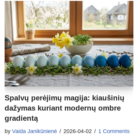
Spalvų perėjimų magija: kiaušinių
dažymas kuriant modernų ombre
gradientą
by
Vaida Janikūnienė
2026-04-02
1 Comments