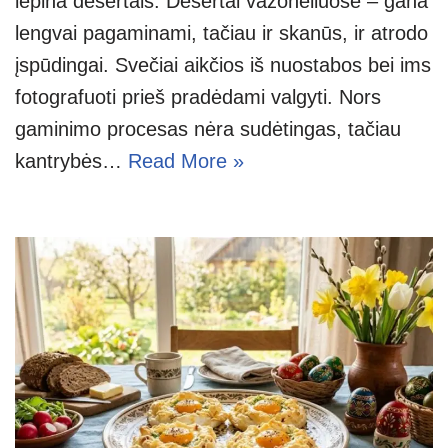
lepina desertais. Desertai vazonėliuose – gana
lengvai pagaminami, tačiau ir skanūs, ir atrodo
įspūdingai. Svečiai aikčios iš nuostabos bei ims
fotografuoti prieš pradėdami valgyti. Nors
gaminimo procesas nėra sudėtingas, tačiau
kantrybės…
Read More »