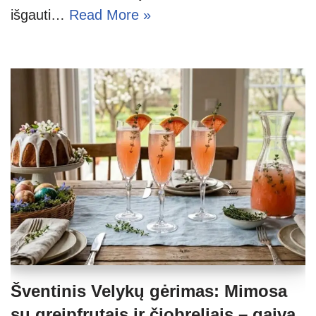
išgauti…
Read More »
Šventinis Velykų gėrimas: Mimosa
su greipfrutais ir čiobreliais – gaiva,