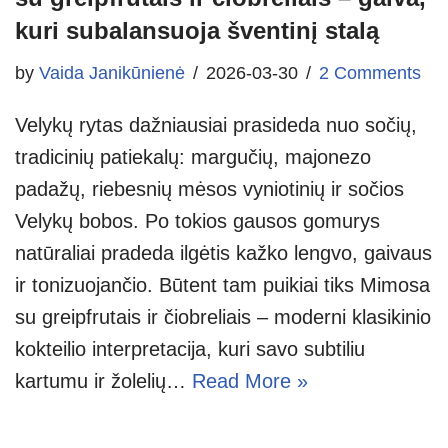
kuri subalansuoja šventinį stalą
by
Vaida Janikūnienė
2026-03-30
2 Comments
Velykų rytas dažniausiai prasideda nuo sočių,
tradicinių patiekalų: margučių, majonezo
padažų, riebesnių mėsos vyniotinių ir sočios
Velykų bobos. Po tokios gausos gomurys
natūraliai pradeda ilgėtis kažko lengvo, gaivaus
ir tonizuojančio. Būtent tam puikiai tiks Mimosa
su greipfrutais ir čiobreliais – moderni klasikinio
kokteilio interpretacija, kuri savo subtiliu
kartumu ir žolelių…
Read More »