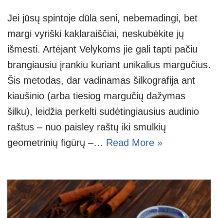
Jei jūsų spintoje dūla seni, nebemadingi, bet
margi vyriški kaklaraiščiai, neskubėkite jų
išmesti. Artėjant Velykoms jie gali tapti pačiu
brangiausiu įrankiu kuriant unikalius margučius.
Šis metodas, dar vadinamas šilkografija ant
kiaušinio (arba tiesiog margučių dažymas
šilku), leidžia perkelti sudėtingiausius audinio
raštus – nuo paisley raštų iki smulkių
geometrinių figūrų –…
Read More »