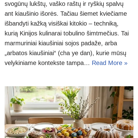
svogūnų lukštų, vaško raštų ir ryškių spalvų
ant kiaušinio išorės. Tačiau šiemet kviečiame
išbandyti kažką visiškai kitokio – techniką,
kurią Kinijos kulinarai tobulino šimtmečius. Tai
marmuriniai kiaušiniai sojos padaže, arba
„arbatos kiaušiniai“ (cha ye dan), kurie mūsų
velykiniame kontekste tampa…
Read More »