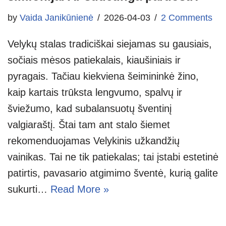
by
Vaida Janikūnienė
2026-04-03
2 Comments
Velykų stalas tradiciškai siejamas su gausiais,
sočiais mėsos patiekalais, kiaušiniais ir
pyragais. Tačiau kiekviena šeimininkė žino,
kaip kartais trūksta lengvumo, spalvų ir
šviežumo, kad subalansuotų šventinį
valgiaraštį. Štai tam ant stalo šiemet
rekomenduojamas Velykinis užkandžių
vainikas. Tai ne tik patiekalas; tai įstabi estetinė
patirtis, pavasario atgimimo šventė, kurią galite
sukurti…
Read More »