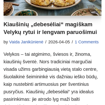
Kiaušinių „debesėliai“ magiškam
Velykų rytui ir lengvam paruošimui
by
Vaida Janikūnienė
2026-04-05
1 Comments
Velykos – tai atgimimo, šviesos ir, žinoma,
kiaušinių šventė. Nors tradiciniai margučiai
visada užims garbingiausią vietą stalo centre,
šiuolaikinė šeimininkė vis dažniau ieško būdų,
kaip nustebinti artimuosius per šventinius
pusryčius. Kiaušinių „debesėliai“ yra idealus
pasirinkimas: jie atrodo lyg maži balti