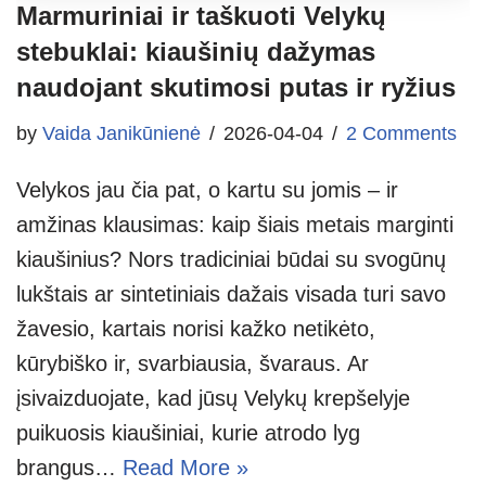
Marmuriniai ir taškuoti Velykų
stebuklai: kiaušinių dažymas
naudojant skutimosi putas ir ryžius
by
Vaida Janikūnienė
2026-04-04
2 Comments
Velykos jau čia pat, o kartu su jomis – ir
amžinas klausimas: kaip šiais metais marginti
kiaušinius? Nors tradiciniai būdai su svogūnų
lukštais ar sintetiniais dažais visada turi savo
žavesio, kartais norisi kažko netikėto,
kūrybiško ir, svarbiausia, švaraus. Ar
įsivaizduojate, kad jūsų Velykų krepšelyje
puikuosis kiaušiniai, kurie atrodo lyg
brangus…
Read More »