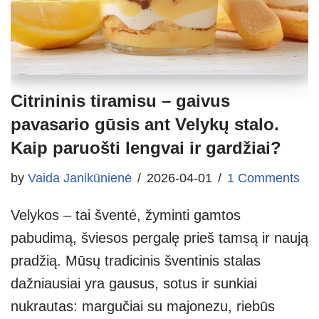
Citrininis tiramisu – gaivus
pavasario gūsis ant Velykų stalo.
Kaip paruošti lengvai ir gardžiai?
by
Vaida Janikūnienė
2026-04-01
1 Comments
Velykos – tai šventė, žyminti gamtos
pabudimą, šviesos pergalę prieš tamsą ir naują
pradžią. Mūsų tradicinis šventinis stalas
dažniausiai yra gausus, sotus ir sunkiai
nukrautas: margučiai su majonezu, riebūs