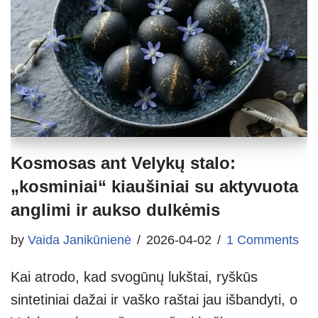
Kosmosas ant Velykų stalo:
„kosminiai“ kiaušiniai su aktyvuota
anglimi ir aukso dulkėmis
by
Vaida Janikūnienė
2026-04-02
1 Comments
Kai atrodo, kad svogūnų lukštai, ryškūs
sintetiniai dažai ir vaško raštai jau išbandyti, o