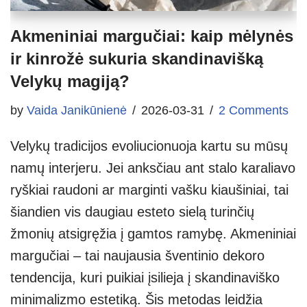
Akmeniniai margučiai: kaip mėlynės
ir kinrožė sukuria skandinavišką
Velykų magiją?
by
Vaida Janikūnienė
2026-03-31
2 Comments
Velykų tradicijos evoliucionuoja kartu su mūsų
namų interjeru. Jei anksčiau ant stalo karaliavo
ryškiai raudoni ar marginti vašku kiaušiniai, tai
šiandien vis daugiau esteto sielą turinčių
žmonių atsigręžia į gamtos ramybę. Akmeniniai
margučiai – tai naujausia šventinio dekoro
tendencija, kuri puikiai įsilieja į skandinaviško
minimalizmo estetiką. Šis metodas leidžia