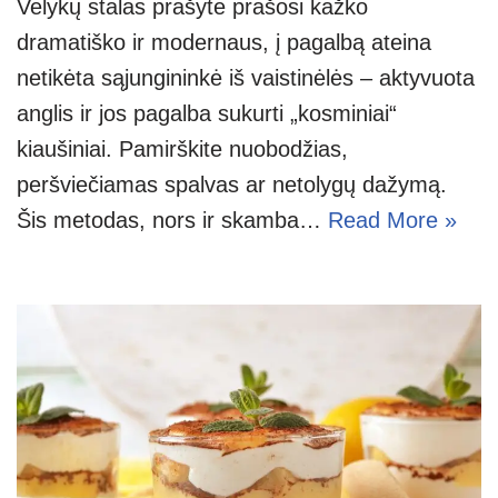
Velykų stalas prašyte prašosi kažko
dramatiško ir modernaus, į pagalbą ateina
netikėta sąjungininkė iš vaistinėlės – aktyvuota
anglis ir jos pagalba sukurti „kosminiai“
kiaušiniai. Pamirškite nuobodžias,
peršviečiamas spalvas ar netolygų dažymą.
Šis metodas, nors ir skamba…
Read More »