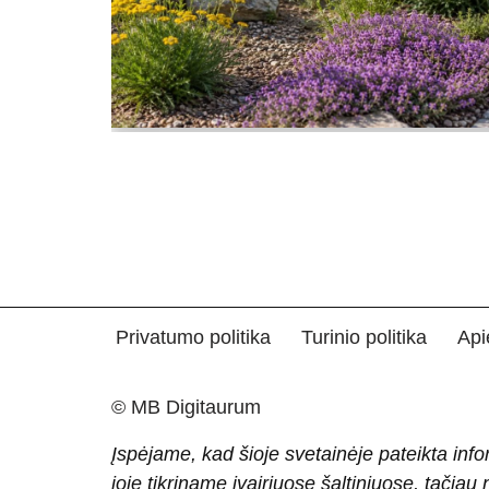
Privatumo politika
Turinio politika
Api
© MB Digitaurum
Įspėjame, kad šioje svetainėje pateikta info
joje tikriname įvairiuose šaltiniuose, tačiau