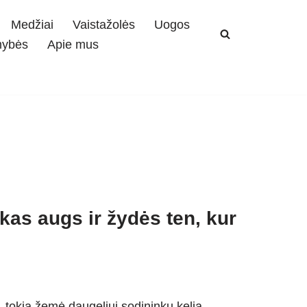
Medžiai
Vaistažolės
Uogos
mybės
Apie mus
kas augs ir žydės ten, kur
 tokia žemė daugeliui sodininkų kelia