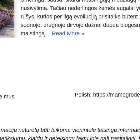
nusivylimą. Tačiau nederlingos žemės augalai yr
rūšys, kurios per ilgą evoliuciją prisitaikė būtent
sodrioje, drėgnoje dirvoje dažnai duoda blogesnį 
maistingą…
Read More »
Polish:
https://mamogrodek
e mus
rmacija neturėtų būti laikoma vienintele teisinga informac
 netikslumų, klaidų ir neteisingų faktų joje gali pasitaiky