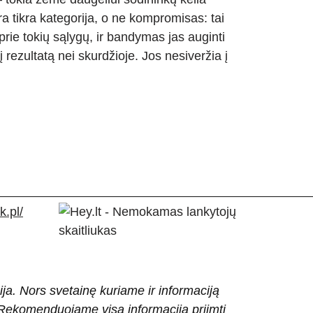
a tikra kategorija, o ne kompromisas: tai
 prie tokių sąlygų, ir bandymas jas auginti
rezultatą nei skurdžioje. Jos nesiveržia į
.pl/
ija. Nors svetainę kuriame ir informaciją
ti. Rekomenduojame visą informaciją priimti