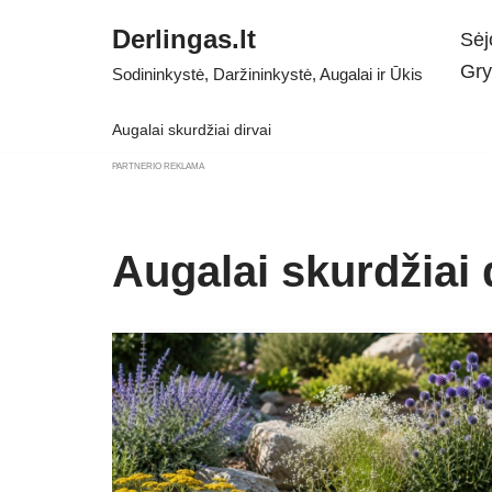
Derlingas.lt
Sėj
Skip
Gry
Sodininkystė, Daržininkystė, Augalai ir Ūkis
to
content
Augalai skurdžiai dirvai
PARTNERIO REKLAMA
Augalai skurdžiai 