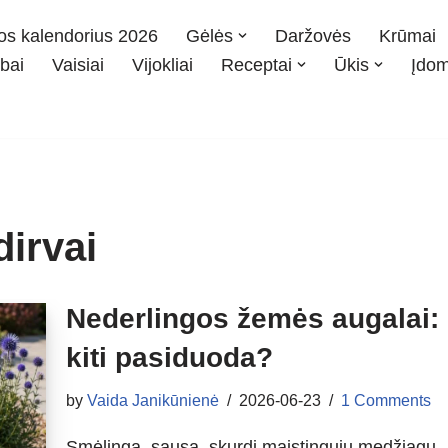
os kalendorius 2026
Gėlės
Daržovės
Krūmai
bai
Vaisiai
Vijokliai
Receptai
Ūkis
Įdo
dirvai
Nederlingos žemės augalai: 
kiti pasiduoda?
by
Vaida Janikūnienė
2026-06-23
1 Comments
Smėlinga, sausa, skurdi maistingųjų medžiagų –