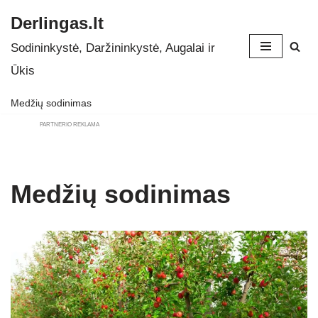
Derlingas.lt
Skip
Sodininkystė, Daržininkystė, Augalai ir
to
Ūkis
content
Medžių sodinimas
PARTNERIO REKLAMA
Medžių sodinimas