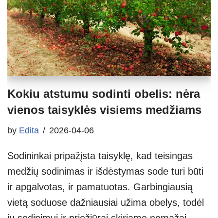
Kokiu atstumu sodinti obelis: nėra
vienos taisyklės visiems medžiams
by
Edita
2026-04-06
Sodininkai pripažįsta taisyklę, kad teisingas
medžių sodinimas ir išdėstymas sode turi būti
ir apgalvotas, ir pamatuotas. Garbingiausią
vietą soduose dažniausiai užima obelys, todėl
jų sodinimui ir priežiūrai skiriame nemažai