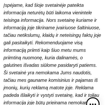
Įspėjame, kad šioje svetainėje pateikta
informacija neturėtų būti laikoma vienintele
teisinga informacija. Nors svetainę kuriame ir
informaciją joje tikriname įvairiuose šaltiniuose,
tačiau netikslumų, klaidų ir neteisingų faktų joje
gali pasitaikyti. Rekomenduojame visą
informaciją priimti kaip šiuo metu mums
priimtiną nuomonę, kuria dalinamės, o
galutines išvadas siūlome pasidaryti patiems.
Ši svetainė yra nemokama Jums naudotis,
tačiau mes gauname komisinius ir pajamas iš
įmonių, kurių reklamą matote joje. Reklama
padeda išlaikyti ir vystyti svetainę, kad ir toliau
informacija joje būtų prieinama nemokamai.