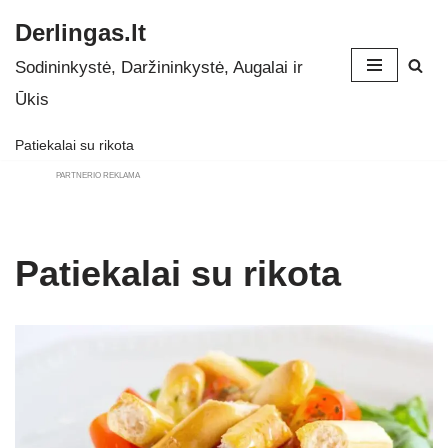
Derlingas.lt
Skip
Sodininkystė, Daržininkystė, Augalai ir
to
Ūkis
content
Patiekalai su rikota
PARTNERIO REKLAMA
Patiekalai su rikota