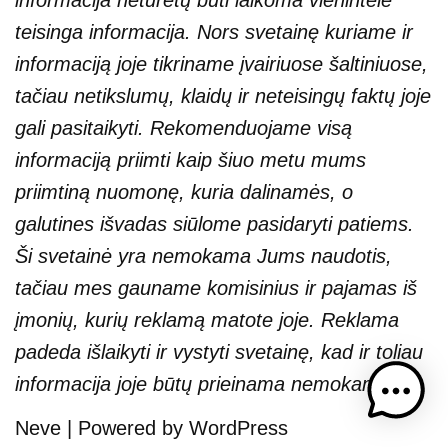
informacija neturėtų būti laikoma vienintele
teisinga informacija. Nors svetainę kuriame ir
informaciją joje tikriname įvairiuose šaltiniuose,
tačiau netikslumų, klaidų ir neteisingų faktų joje
gali pasitaikyti. Rekomenduojame visą
informaciją priimti kaip šiuo metu mums
priimtiną nuomonę, kuria dalinamės, o
galutines išvadas siūlome pasidaryti patiems.
Ši svetainė yra nemokama Jums naudotis,
tačiau mes gauname komisinius ir pajamas iš
įmonių, kurių reklamą matote joje. Reklama
padeda išlaikyti ir vystyti svetainę, kad ir toliau
informacija joje būtų prieinama nemokamai.
Neve
| Powered by
WordPress