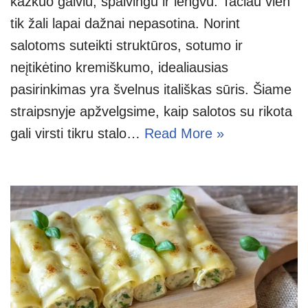
kažkuo gaiviu, spalvingu ir lengvu. Tačiau vien
tik žali lapai dažnai nepasotina. Norint
salotoms suteikti struktūros, sotumo ir
neįtikėtino kremiškumo, idealiausias
pasirinkimas yra švelnus itališkas sūris. Šiame
straipsnyje apžvelgsime, kaip salotos su rikota
gali virsti tikru stalo…
Read More »