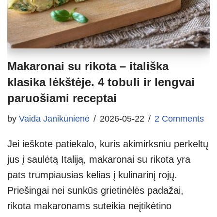
Makaronai su rikota – itališka
klasika lėkštėje. 4 tobuli ir lengvai
paruošiami receptai
by
Vaida Janikūnienė
2026-05-22
2 Comments
Jei ieškote patiekalo, kuris akimirksniu perkeltų
jus į saulėtą Italiją, makaronai su rikota yra
pats trumpiausias kelias į kulinarinį rojų.
Priešingai nei sunkūs grietinėlės padažai,
rikota makaronams suteikia neįtikėtino