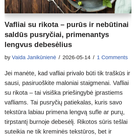
Vafliai su rikota – purūs ir nebūtinai
saldūs pusryčiai, primenantys
lengvus debesėlius
by
Vaida Janikūnienė
2026-05-14
1 Comments
Jei manėte, kad vafliai privalo būti tik traškūs ir
sausi, pasiruoškite maloniai staigmenai. Vafliai
su rikota – tai visiška priešingybė įprastiems
vafliams. Tai pusryčių patiekalas, kuris savo
tekstūra labiau primena lengvą sufle ar purų,
tirpstantį burnoje debesėlį. Rikotos sūris tešlai
suteikia ne tik kreminės tekstūros, bet ir