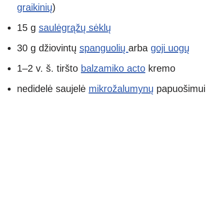
graikinių
)
15 g
saulėgrąžų sėklų
30 g džiovintų
spanguolių
arba
goji uogų
1–2 v. š. tiršto
balzamiko acto
kremo
nedidelė saujelė
mikrožalumynų
papuošimui