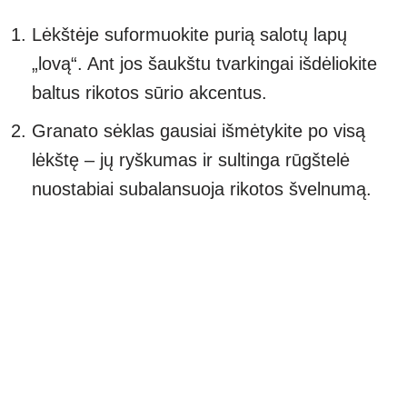
Lėkštėje suformuokite purią salotų lapų
„lovą“. Ant jos šaukštu tvarkingai išdėliokite
baltus rikotos sūrio akcentus.
Granato sėklas gausiai išmėtykite po visą
lėkštę – jų ryškumas ir sultinga rūgštelė
nuostabiai subalansuoja rikotos švelnumą.