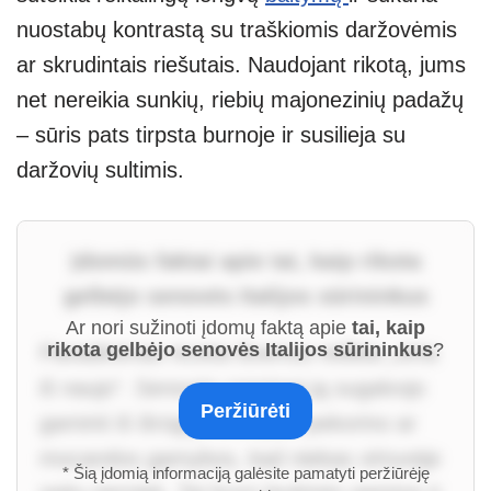
nuostabų kontrastą su traškiomis daržovėmis
ar skrudintais riešutais. Naudojant rikotą, jums
net nereikia sunkių, riebių majonezinių padažų
– sūris pats tirpsta burnoje ir susilieja su
daržovių sultimis.
Įdomūs faktai apie tai, kaip rikota
gelbėjo senovės Italijos sūrininkus
Ar nori sužinoti įdomų faktą apie
tai, kaip
rikota gelbėjo senovės Italijos sūrininkus
?
Pavadinimas ricotta išvertus reiškia „virta
iš naujo“. Senovės romėnai ją sugalvojo
Peržiūrėti
gaminti iš išrūgų, likusių po pekorino ar
mocarelos gamybos, kad niekas virtuvėje
* Šią įdomią informaciją galėsite pamatyti peržiūrėję