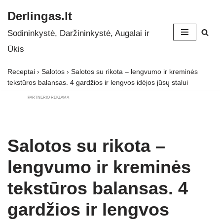
Derlingas.lt
Skip
Sodininkystė, Daržininkystė, Augalai ir
to
Ūkis
content
Receptai
›
Salotos
›
Salotos su rikota – lengvumo ir kreminės
tekstūros balansas. 4 gardžios ir lengvos idėjos jūsų stalui
PARTNERIO REKLAMA
Salotos su rikota –
lengvumo ir kreminės
tekstūros balansas. 4
gardžios ir lengvos