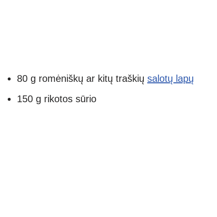
80 g romėniškų ar kitų traškių
salotų lapų
150 g rikotos sūrio