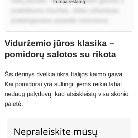
neitų perniek. Tai buvo laukinės gamtos ir
trumpą reklamą
praktiškumo triumfas, vėliau užkariavęs
prabangiausius pasaulio restoranus.
Viduržemio jūros klasika –
pomidorų salotos su rikota
Šis derinys dvelkia tikra Italijos kaimo gaiva.
Kai pomidorai yra sultingi, jiems reikia labai
nedaug palydovų, kad atsiskleistų visa skonio
paletė.
Nepraleiskite mūsų