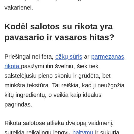
vakarienei.
Kodėl salotos su rikota yra
pavasario ir vasaros hitas?
Priešingai nei feta,
ožkų sūris
ar
parmezanas
,
rikota
pasižymi itin švelniu, šiek tiek
salstelėjusiu pieno skoniu ir grūdėta, bet
minkšta tekstūra. Tai reiškia, kad ji neužgožia
kitų ingredientų, o veikia kaip idealus
pagrindas.
Rikota salotose atlieka dvejopą vaidmenį:
suteikia reikalingų lengvų
baltymų
ir sukuria