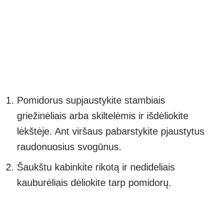
Pomidorus supjaustykite stambiais
griežinėliais arba skiltelėmis ir išdėliokite
lėkštėje. Ant viršaus pabarstykite pjaustytus
raudonuosius svogūnus.
Šaukštu kabinkite rikotą ir nedideliais
kauburėliais dėliokite tarp pomidorų.