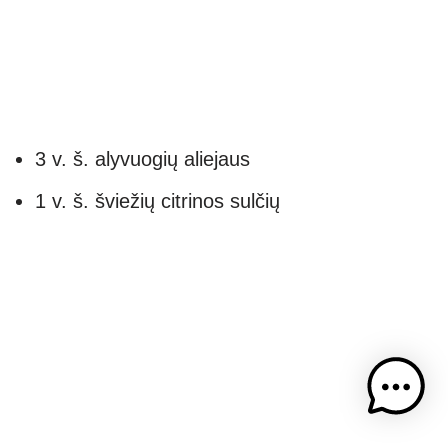
3 v. š. alyvuogių aliejaus
1 v. š. šviežių citrinos sulčių