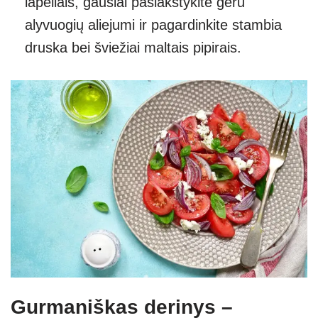
lapeliais, gausiai pašlakstykite geru
alyvuogių aliejumi ir pagardinkite stambia
druska bei šviežiai maltais pipirais.
Gurmaniškas derinys –