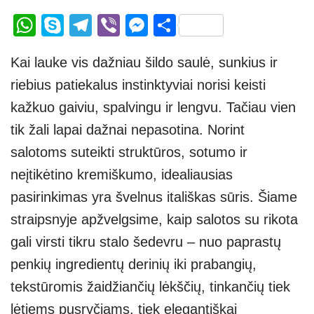
W
S
T
Vi
M
S
h
ky
el
b
e
h
Kai lauke vis dažniau šildo saulė, sunkius ir
at
p
e
er
ss
ar
riebius patiekalus instinktyviai norisi keisti
s
e
gr
e
e
kažkuo gaiviu, spalvingu ir lengvu. Tačiau vien
A
a
n
tik žali lapai dažnai nepasotina. Norint
p
m
g
salotoms suteikti struktūros, sotumo ir
p
er
neįtikėtino kremiškumo, idealiausias
pasirinkimas yra švelnus itališkas sūris. Šiame
straipsnyje apžvelgsime, kaip salotos su rikota
gali virsti tikru stalo šedevru – nuo paprastų
penkių ingredientų derinių iki prabangių,
tekstūromis žaidžiančių lėkščių, tinkančių tiek
lėtiems pusryčiams, tiek elegantiškai