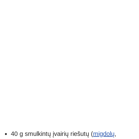
40 g smulkintų įvairių riešutų (
migdolų
,