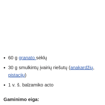
60 g
granato
sėklų
30 g smulkintų įvairių riešutų (
anakardžių
,
pistacijų
)
1 v. š. balzamiko acto
Gaminimo eiga: