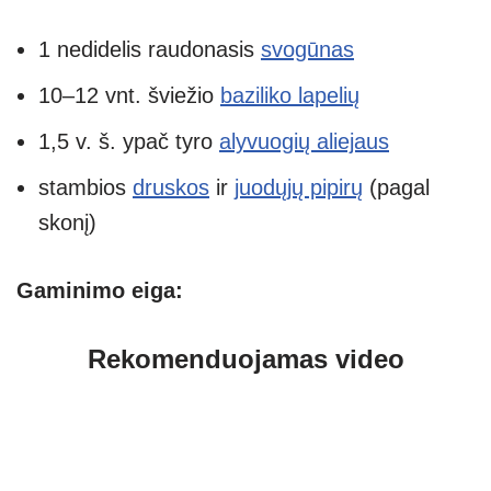
1 nedidelis raudonasis
svogūnas
10–12 vnt. šviežio
baziliko lapelių
1,5 v. š. ypač tyro
alyvuogių aliejaus
stambios
druskos
ir
juodųjų pipirų
(pagal
skonį)
Gaminimo eiga:
Rekomenduojamas video