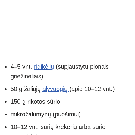
4–5 vnt.
ridikėlių
(supjaustytų plonais
griežinėliais)
50 g žaliųjų
alyvuogių
(apie 10–12 vnt.)
150 g rikotos sūrio
mikrožalumynų (puošimui)
10–12 vnt. sūrių krekerių arba sūrio