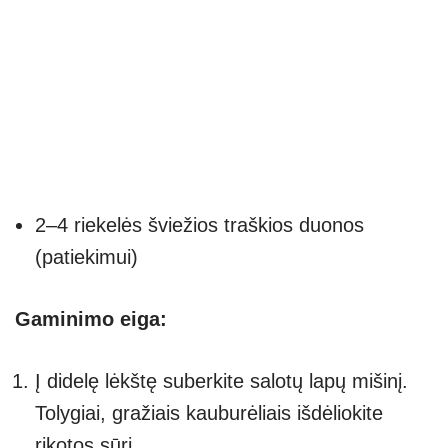
2–4 riekelės šviežios traškios duonos
(patiekimui)
Gaminimo eiga:
Į didelę lėkštę suberkite salotų lapų mišinį.
Tolygiai, gražiais kauburėliais išdėliokite
rikotos sūrį.