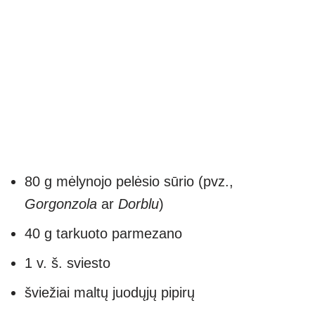
80 g mėlynojo pelėsio sūrio (pvz.,
Gorgonzola
ar
Dorblu
)
40 g tarkuoto parmezano
1 v. š. sviesto
šviežiai maltų juodųjų pipirų