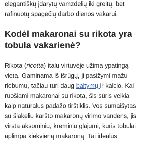
elegantiškų įdarytų vamzdelių iki greitų, bet
rafinuotų spagečių darbo dienos vakarui.
Kodėl makaronai su rikota yra
tobula vakarienė?
Rikota (
ricotta
) italų virtuvėje užima ypatingą
vietą. Gaminama iš išrūgų, ji pasižymi mažu
riebumu, tačiau turi daug
baltymų
ir kalcio. Kai
ruošiami makaronai su rikota, šis sūris veikia
kaip natūralus padažo tirštiklis. Vos sumaišytas
su šlakeliu karšto makaronų virimo vandens, jis
virsta aksominiu, kreminiu glajumi, kuris tobulai
aplimpa kiekvieną makaroną. Tai idealus