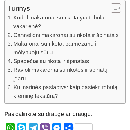
Turinys
Kodėl makaronai su rikota yra tobula
vakarienė?
Cannelloni makaronai su rikota ir špinatais
Makaronai su rikota, parmezanu ir
mėlynuoju sūriu
Spagečiai su rikota ir špinatais
Ravioli makaronai su rikotos ir špinatų
įdaru
Kulinarinės paslaptys: kaip pasiekti tobulą
kreminę tekstūrą?
Pasidalinkite su drauge ar draugu:
W
S
T
Vi
M
S