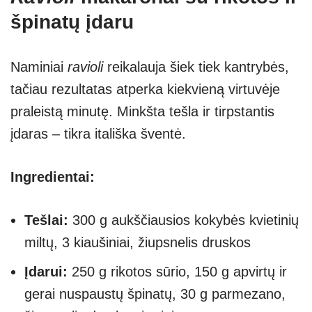
špinatų įdaru
Naminiai
ravioli
reikalauja šiek tiek kantrybės,
tačiau rezultatas atperka kiekvieną virtuvėje
praleistą minutę. Minkšta tešla ir tirpstantis
įdaras – tikra itališka šventė.
Ingredientai:
Tešlai:
300 g aukščiausios kokybės kvietinių
miltų, 3 kiaušiniai, žiupsnelis druskos
Įdarui:
250 g rikotos sūrio, 150 g apvirtų ir
gerai nuspaustų špinatų, 30 g parmezano,