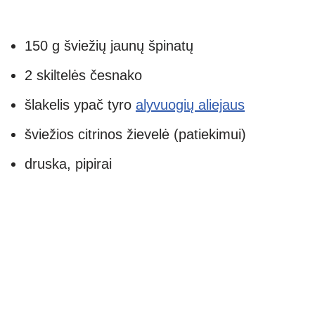
150 g šviežių jaunų špinatų
2 skiltelės česnako
šlakelis ypač tyro
alyvuogių aliejaus
šviežios citrinos žievelė (patiekimui)
druska, pipirai