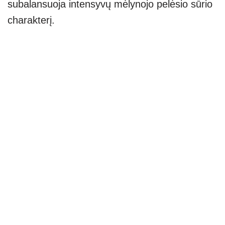
subalansuoja intensyvų mėlynojo pelėsio sūrio
charakterį.