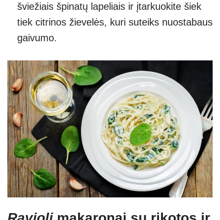
šviežiais špinatų lapeliais ir įtarkuokite šiek
tiek citrinos žievelės, kuri suteiks nuostabaus
gaivumo.
Ravioli
makaronai su rikotos ir