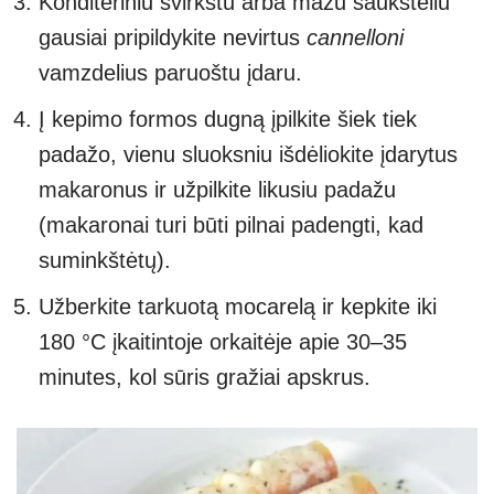
Konditeriniu švirkštu arba mažu šaukšteliu
gausiai pripildykite nevirtus
cannelloni
vamzdelius paruoštu įdaru.
Į kepimo formos dugną įpilkite šiek tiek
padažo, vienu sluoksniu išdėliokite įdarytus
makaronus ir užpilkite likusiu padažu
(makaronai turi būti pilnai padengti, kad
suminkštėtų).
Užberkite tarkuotą mocarelą ir kepkite iki
180 °C įkaitintoje orkaitėje apie 30–35
minutes, kol sūris gražiai apskrus.