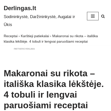
Derlingas.lt
Skip
Sodininkystė, Daržininkystė, Augalai ir
to
Ūkis
content
Receptai
›
Karštieji patiekalai
›
Makaronai su rikota – itališka
klasika lėkštėje. 4 tobuli ir lengvai paruošiami receptai
PARTNERIO REKLAMA
Makaronai su rikota –
itališka klasika lėkštėje.
4 tobuli ir lengvai
paruošiami receptai