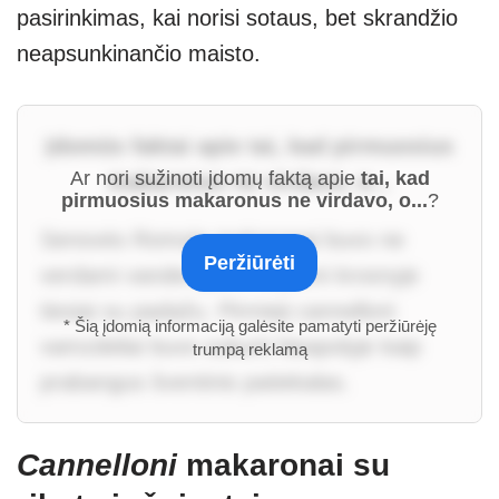
pasirinkimas, kai norisi sotaus, bet skrandžio
neapsunkinančio maisto.
Įdomūs faktai apie tai, kad pirmuosius
Ar nori sužinoti įdomų faktą apie
tai, kad
makaronus ne virdavo, o...
pirmuosius makaronus ne virdavo, o...
?
Senovės Romoje makaronai buvo ne
Peržiūrėti
verdami vandenyje, o kepami krosnyje
tiesiai su padažu. Pirmieji cannelloni
* Šią įdomią informaciją galėsite pamatyti peržiūrėję
vamzdeliai buvo sukurti Neapolyje kaip
trumpą reklamą
prabangus šventinis patiekalas.
Cannelloni
makaronai su