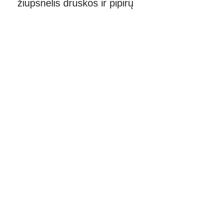
žiupsnelis druskos ir pipirų