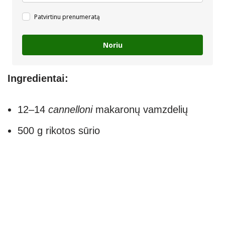
Patvirtinu prenumeratą
Noriu
Ingredientai:
12–14
cannelloni
makaronų vamzdelių
500 g rikotos sūrio