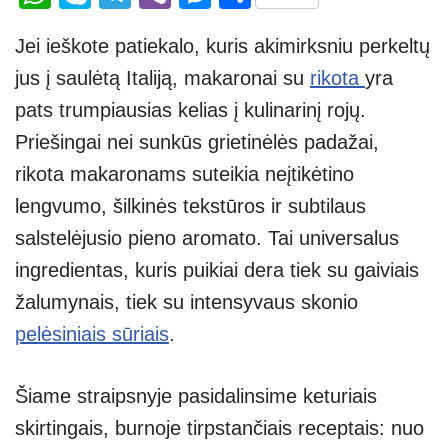
h
ky
el
b
e
h
Jei ieškote patiekalo, kuris akimirksniu perkeltų
at
p
e
er
ss
ar
jus į saulėtą Italiją, makaronai su
rikota
yra
s
e
gr
e
e
pats trumpiausias kelias į kulinarinį rojų.
A
a
n
Priešingai nei sunkūs grietinėlės padažai,
p
m
g
rikota makaronams suteikia neįtikėtino
p
er
lengvumo, šilkinės tekstūros ir subtilaus
salstelėjusio pieno aromato. Tai universalus
ingredientas, kuris puikiai dera tiek su gaiviais
žalumynais, tiek su intensyvaus skonio
pelėsiniais sūriais
.
Šiame straipsnyje pasidalinsime keturiais
skirtingais, burnoje tirpstančiais receptais: nuo