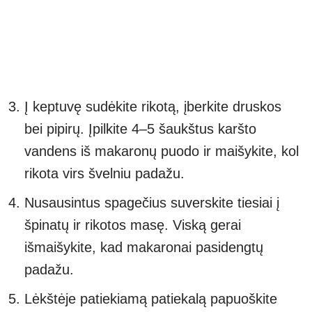
Į keptuvę sudėkite rikotą, įberkite druskos
bei pipirų. Įpilkite 4–5 šaukštus karšto
vandens iš makaronų puodo ir maišykite, kol
rikota virs švelniu padažu.
Nusausintus spagečius suverskite tiesiai į
špinatų ir rikotos masę. Viską gerai
išmaišykite, kad makaronai pasidengtų
padažu.
Lėkštėje patiekiamą patiekalą papuoškite