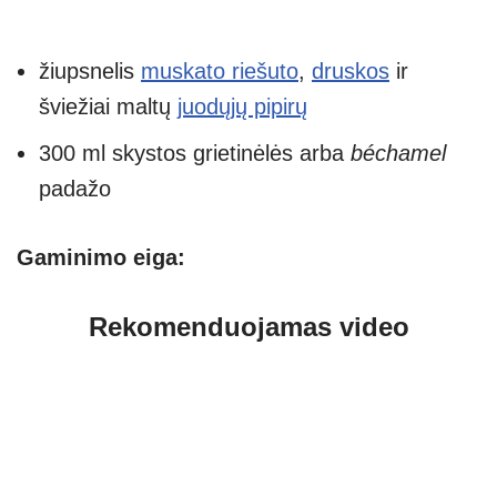
žiupsnelis
muskato riešuto
,
druskos
ir
šviežiai maltų
juodųjų pipirų
300 ml skystos grietinėlės arba
béchamel
padažo
Gaminimo eiga:
Rekomenduojamas video