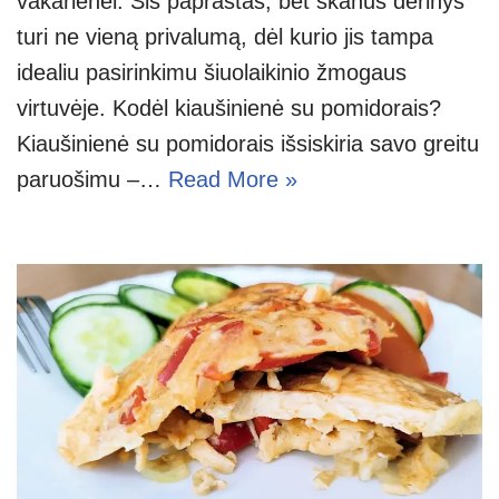
vakarienei. Šis paprastas, bet skanus derinys
turi ne vieną privalumą, dėl kurio jis tampa
idealiu pasirinkimu šiuolaikinio žmogaus
virtuvėje. Kodėl kiaušinienė su pomidorais?
Kiaušinienė su pomidorais išsiskiria savo greitu
paruošimu –…
Read More »