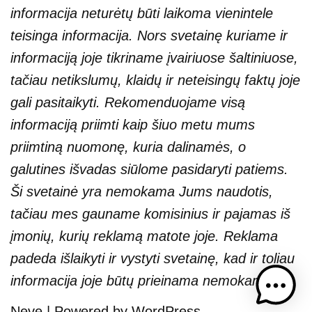
informacija neturėtų būti laikoma vienintele
teisinga informacija. Nors svetainę kuriame ir
informaciją joje tikriname įvairiuose šaltiniuose,
tačiau netikslumų, klaidų ir neteisingų faktų joje
gali pasitaikyti. Rekomenduojame visą
informaciją priimti kaip šiuo metu mums
priimtiną nuomonę, kuria dalinamės, o
galutines išvadas siūlome pasidaryti patiems.
Ši svetainė yra nemokama Jums naudotis,
tačiau mes gauname komisinius ir pajamas iš
įmonių, kurių reklamą matote joje. Reklama
padeda išlaikyti ir vystyti svetainę, kad ir toliau
informacija joje būtų prieinama nemokamai.
Neve
| Powered by
WordPress