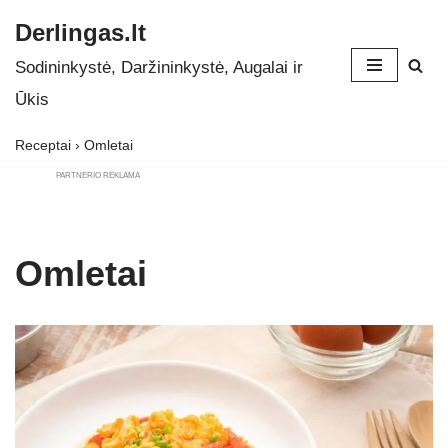
Derlingas.lt
Skip
Sodininkystė, Daržininkystė, Augalai ir
to
Ūkis
content
Receptai
›
Omletai
PARTNERIO REKLAMA
Omletai