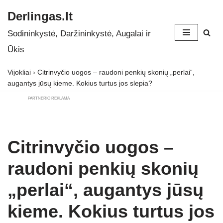
Derlingas.lt
Skip
Sodininkystė, Daržininkystė, Augalai ir
to
Ūkis
content
Vijokliai
›
Citrinvyčio uogos – raudoni penkių skonių „perlai“,
augantys jūsų kieme. Kokius turtus jos slepia?
PARTNERIO REKLAMA
Citrinvyčio uogos –
raudoni penkių skonių
„perlai“, augantys jūsų
kieme. Kokius turtus jos