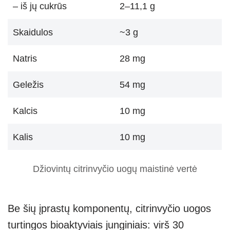
– iš jų cukrūs
2–11,1 g
Skaidulos
~3 g
Natris
28 mg
Geležis
54 mg
Kalcis
10 mg
Kalis
10 mg
Džiovintų citrinvyčio uogų maistinė vertė
Be šių įprastų komponentų, citrinvyčio uogos
turtingos bioaktyviais junginiais: virš 30