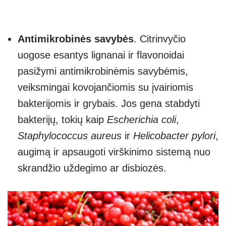
Antimikrobinės savybės
. Citrinvyčio
uogose esantys lignanai ir flavonoidai
pasižymi antimikrobinėmis savybėmis,
veiksmingai kovojančiomis su įvairiomis
bakterijomis ir grybais. Jos gena stabdyti
bakterijų, tokių kaip
Escherichia coli
,
Staphylococcus aureus
ir
Helicobacter pylori
,
augimą ir apsaugoti virškinimo sistemą nuo
skrandžio uždegimo ar disbiozės.