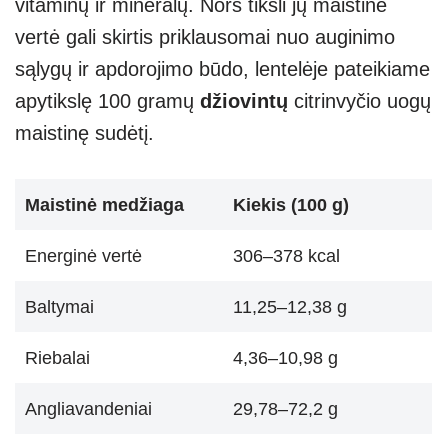
vitaminų ir mineralų. Nors tiksli jų maistinė
vertė gali skirtis priklausomai nuo auginimo
sąlygų ir apdorojimo būdo, lentelėje pateikiame
apytikslę 100 gramų
džiovintų
citrinvyčio uogų
maistinę sudėtį.
Maistinė medžiaga
Kiekis (100 g)
Energinė vertė
306–378 kcal
Baltymai
11,25–12,38 g
Riebalai
4,36–10,98 g
Angliavandeniai
29,78–72,2 g