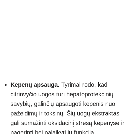
Kepenų apsauga.
Tyrimai rodo, kad
citrinvyčio uogos turi hepatoprotekcinių
savybių, galinčių apsaugoti kepenis nuo
pažeidimų ir toksinų. Šių uogų ekstraktas
gali sumažinti oksidacinį stresą kepenyse ir
pagerinti bei palaikyti jų funkciją.