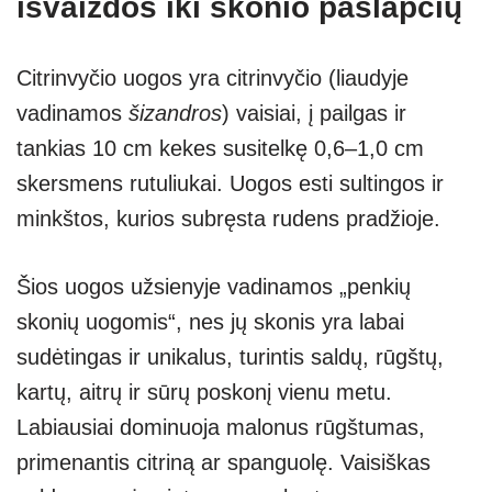
išvaizdos iki skonio paslapčių
Citrinvyčio uogos yra citrinvyčio (liaudyje
vadinamos
šizandros
) vaisiai, į pailgas ir
tankias 10 cm kekes susitelkę 0,6–1,0 cm
skersmens rutuliukai. Uogos esti sultingos ir
minkštos, kurios subręsta rudens pradžioje.
Šios uogos užsienyje vadinamos „penkių
skonių uogomis“, nes jų skonis yra labai
sudėtingas ir unikalus, turintis saldų, rūgštų,
kartų, aitrų ir sūrų poskonį vienu metu.
Labiausiai dominuoja malonus rūgštumas,
primenantis citriną ar spanguolę. Vaisiškas