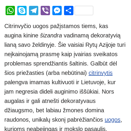
W
S
T
Vi
M
S
h
ky
el
b
e
h
Citrinvyčio uogos pažįstamos tiems, kas
at
p
e
er
ss
ar
augina kinine
šizandra
vadinamą dekoratyvią
s
e
gr
e
e
lianą savo želdinyje. Šie vaisiai Rytų Azijoje turi
A
a
n
neįkainojamą prasmę kaip įvairias sveikatos
p
m
g
problemas sprendžiantis šaltinis. Galbūt dėl
p
er
šios priežasties (arba nebūtinai)
citrinvytis
palengva imamas kultivuoti ir Lietuvoje, kur
jam negresia dideli auginimo iššūkiai. Nors
augalas ir gali atnešti dekoratyvaus
džiaugsmo, bet labiau žmones domina
raudonos, unikalų skonį pabrėžiančios
uogos
,
kurioms neabejingas ir mokslo pasaulis.