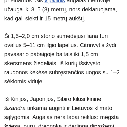
prieinamos. Šis
vijoklinis
augalas Lietuvoje
užauga iki 3–5 (8) metrų, nors deklaruojama,
kad gali siekti ir 15 metrų aukštį.
Ši 1,5–2,0 cm storio sumedėjusi liana turi
ovalius 5–11 cm ilgio lapelius. Citrinvytis žydi
pavasario pabaigoje baltais iki 1,5 cm
skersmens žiedeliais, iš kurių išsivysto
raudonos kekėse subręstančios uogos su 1–2
sėklomis viduje.
Iš Kinijos, Japonijos, Sibiro kilusi kininė
šizandra
tinkama auginti ir Lietuvos klimato
sąlygomis. Augalas nėra labai reiklus: mėgsta
šviesą, purų, drėgnoką ir derlingą dirvožemį,