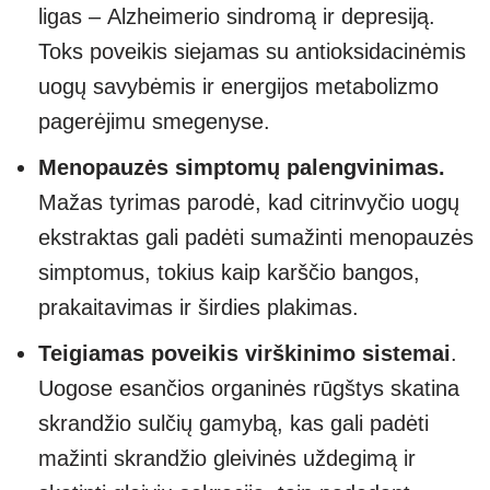
ligas –
Alzheimerio sindromą ir depresiją.
Toks poveikis siejamas su antioksidacinėmis
uogų savybėmis ir energijos metabolizmo
pagerėjimu smegenyse.
Menopauzės simptomų palengvinimas.
Mažas tyrimas parodė, kad citrinvyčio uogų
ekstraktas gali padėti sumažinti menopauzės
simptomus, tokius kaip karščio bangos,
prakaitavimas ir širdies plakimas.
Teigiamas poveikis virškinimo sistemai
.
Uogose esančios organinės rūgštys skatina
skrandžio sulčių gamybą, kas gali padėti
mažinti skrandžio gleivinės uždegimą ir