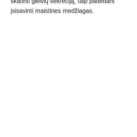
skatinti gleivių sekreciją, taip padedant
įsisavinti maistines medžiagas.