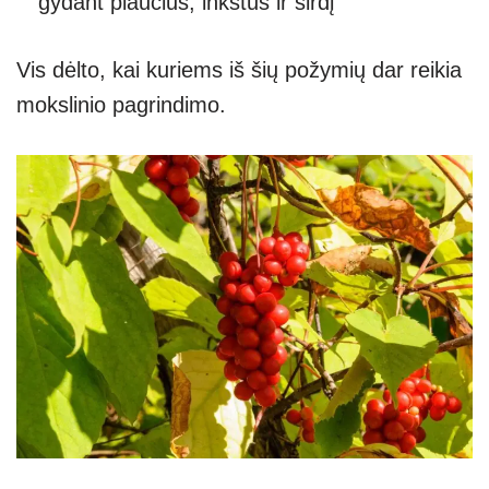
gydant plaučius, inkstus ir širdį
Vis dėlto, kai kuriems iš šių požymių dar reikia
mokslinio pagrindimo.