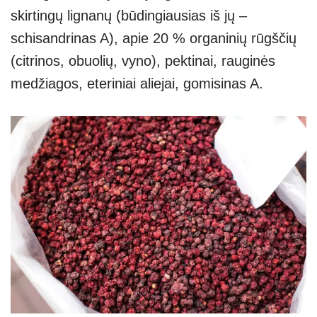
skirtingų lignanų (būdingiausias iš jų –
schisandrinas A), apie 20 % organinių rūgščių
(citrinos, obuolių, vyno), pektinai, rauginės
medžiagos, eteriniai aliejai, gomisinas A.