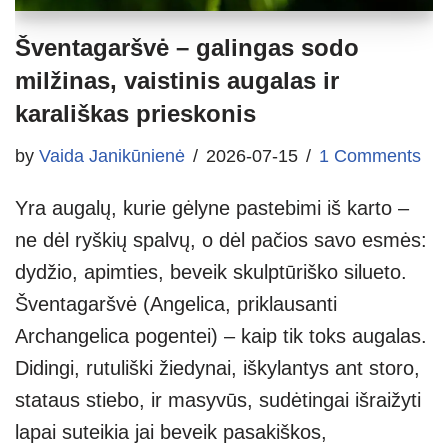
Šventagaršvė – galingas sodo
milžinas, vaistinis augalas ir
karališkas prieskonis
by
Vaida Janikūnienė
2026-07-15
1 Comments
Yra augalų, kurie gėlyne pastebimi iš karto –
ne dėl ryškių spalvų, o dėl pačios savo esmės:
dydžio, apimties, beveik skulptūriško silueto.
Šventagaršvė (Angelica, priklausanti
Archangelica pogentei) – kaip tik toks augalas.
Didingi, rutuliški žiedynai, iškylantys ant storo,
stataus stiebo, ir masyvūs, sudėtingai išraižyti
lapai suteikia jai beveik pasakiškos,