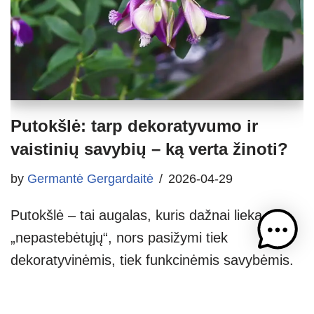
Putokšlė: tarp dekoratyvumo ir
vaistinių savybių – ką verta žinoti?
by
Germantė Gergardaitė
2026-04-29
Putokšlė – tai augalas, kuris dažnai lieka tarp
„nepastebėtųjų“, nors pasižymi tiek
dekoratyvinėmis, tiek funkcinėmis savybėmis.
Skirtingos jos rūšys gali būti ir žoliniai augalai,
ir puskrūmiai, augantys nuo natūralių pievų iki