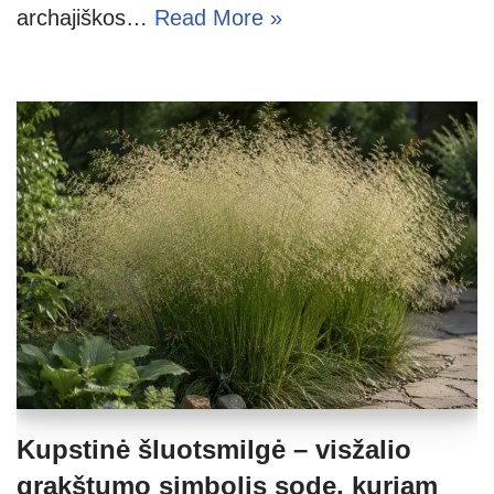
archajiškos…
Read More »
Kupstinė šluotsmilgė – visžalio
grakštumo simbolis sode, kuriam