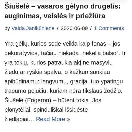
Šiušelė – vasaros gėlyno drugelis:
auginimas, veislės ir priežiūra
by
Vaida Janikūnienė
2026-06-09
1 Comments
Yra gėlių, kurios sode veikia kaip fonas – jos
dekoratyvios, tačiau niekada „nekelia balso“. Ir
yra tokių, kurios patraukia akį ne masyviu
žiedu ar ryškia spalva, o kažkuo sunkiau
apibūdinamu: lengvumu, gracija, tuo ypatingu
trapumo pojūčiu, kuriam nėra tikslaus žodžio.
Šiušelė (Erigeron) – būtent tokia. Jos
plonytėliai, spinduliškai išsidėstę
žiedlapiai…
Read More »