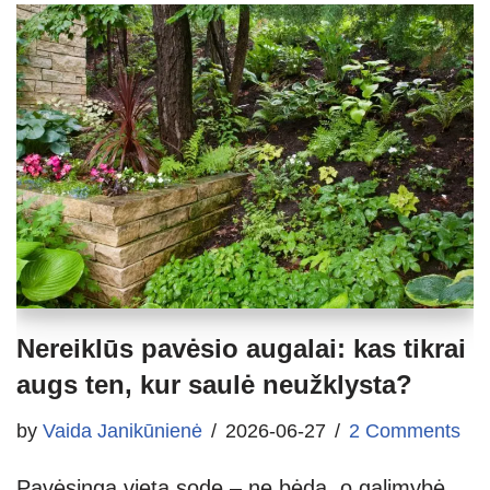
Nereiklūs pavėsio augalai: kas tikrai
augs ten, kur saulė neužklysta?
by
Vaida Janikūnienė
2026-06-27
2 Comments
Pavėsinga vieta sode – ne bėda, o galimybė.