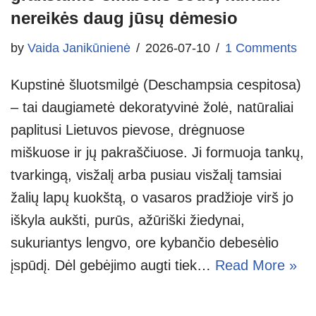
nereikės daug jūsų dėmesio
by
Vaida Janikūnienė
2026-07-10
1 Comments
Kupstinė šluotsmilgė (Deschampsia cespitosa)
– tai daugiametė dekoratyvinė žolė, natūraliai
paplitusi Lietuvos pievose, drėgnuose
miškuose ir jų pakraščiuose. Ji formuoja tankų,
tvarkingą, visžalį arba pusiau visžalį tamsiai
žalių lapų kuokštą, o vasaros pradžioje virš jo
iškyla aukšti, purūs, ažūriški žiedynai,
sukuriantys lengvo, ore kybančio debesėlio
įspūdį. Dėl gebėjimo augti tiek…
Read More »