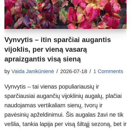
Vynvytis – itin sparčiai augantis
vijoklis, per vieną vasarą
apraizgantis visą sieną
by
Vaida Janikūnienė
2026-07-18
1 Comments
Vynvytis – tai vienas populiariausių ir
sparčiausiai augančių vijoklinių augalų, plačiai
naudojamas vertikaliam sienų, tvorų ir
pavėsinių apželdinimui. Šis augalas žavi ne tik
vešlia, tankia lapija per visą šiltąjį sezoną, bet ir