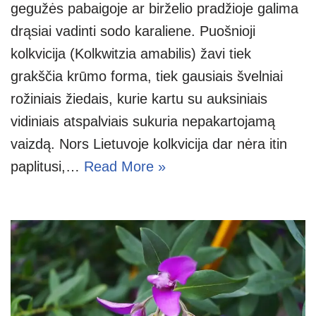
gegužės pabaigoje ar birželio pradžioje galima
drąsiai vadinti sodo karaliene. Puošnioji
kolkvicija (Kolkwitzia amabilis) žavi tiek
grakščia krūmo forma, tiek gausiais švelniai
rožiniais žiedais, kurie kartu su auksiniais
vidiniais atspalviais sukuria nepakartojamą
vaizdą. Nors Lietuvoje kolkvicija dar nėra itin
paplitusi,…
Read More »