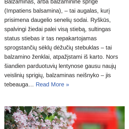
Balzaminas, arba balzamininė sprigė
(Impatiens balsamina), – tai augalas, kurį
prisimena daugelio senelių sodai. Ryškūs,
spalvingi žiedai palei visą stiebą, sultingas
status stiebas ir tas nepakartojamas
sprogstančių sėklų dėžučių stebuklas – tai
balzamino ženklai, atpažįstami iš karto. Nors
šiandien parduotuvių lentynose gausu naujų
veislinių sprigių, balzaminas neišnyko – jis
tebeauga…
Read More »