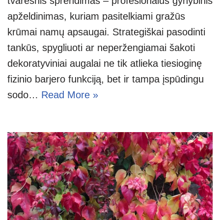
tvaresnis sprendimas – profesionalus gynybinis
apželdinimas, kuriam pasitelkiami gražūs
krūmai namų apsaugai. Strategiškai pasodinti
tankūs, spygliuoti ar neperžengiamai šakoti
dekoratyviniai augalai ne tik atlieka tiesioginę
fizinio barjero funkciją, bet ir tampa įspūdingu
sodo…
Read More »