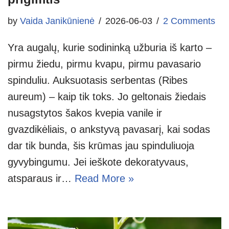
by
Vaida Janikūnienė
2026-06-03
2 Comments
Yra augalų, kurie sodininką užburia iš karto –
pirmu žiedu, pirmu kvapu, pirmu pavasario
spinduliu. Auksuotasis serbentas (Ribes
aureum) – kaip tik toks. Jo geltonais žiedais
nusagstytos šakos kvepia vanile ir
gvazdikėliais, o ankstyvą pavasarį, kai sodas
dar tik bunda, šis krūmas jau spinduliuoja
gyvybingumu. Jei ieškote dekoratyvaus,
atsparaus ir…
Read More »