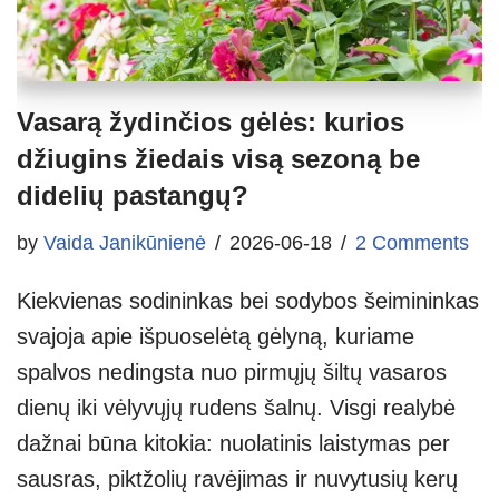
Vasarą žydinčios gėlės: kurios
džiugins žiedais visą sezoną be
didelių pastangų?
by
Vaida Janikūnienė
2026-06-18
2 Comments
Kiekvienas sodininkas bei sodybos šeimininkas
svajoja apie išpuoselėtą gėlyną, kuriame
spalvos nedingsta nuo pirmųjų šiltų vasaros
dienų iki vėlyvųjų rudens šalnų. Visgi realybė
dažnai būna kitokia: nuolatinis laistymas per
sausras, piktžolių ravėjimas ir nuvytusių kerų