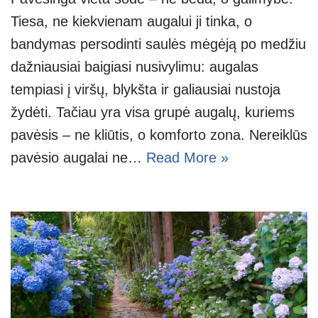
Tiesa, ne kiekvienam augalui ji tinka, o
bandymas persodinti saulės mėgėją po medžiu
dažniausiai baigiasi nusivylimu: augalas
tempiasi į viršų, blykšta ir galiausiai nustoja
žydėti. Tačiau yra visa grupė augalų, kuriems
pavėsis – ne kliūtis, o komforto zona. Nereiklūs
pavėsio augalai ne…
Read More »