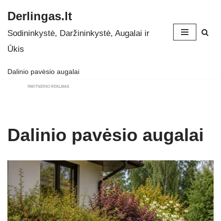
Derlingas.lt
Skip
Sodininkystė, Daržininkystė, Augalai ir
to
Ūkis
content
Dalinio pavėsio augalai
PARTNERIO REKLAMA
Dalinio pavėsio augalai