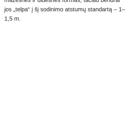
mažesnes ir didesnes formas, tačiau bendrai
jos „telpa“ į šį sodinimo atstumų standartą – 1–
1,5 m.