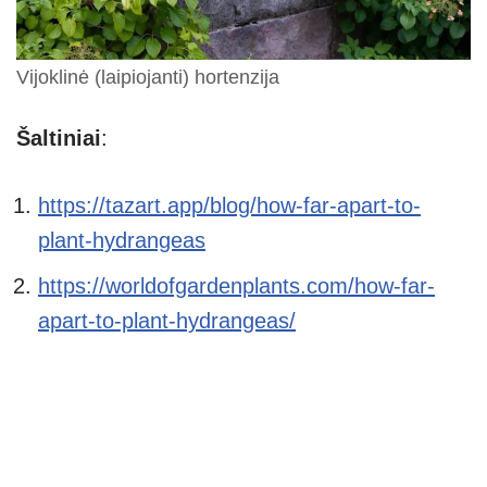
Vijoklinė (laipiojanti) hortenzija
Šaltiniai
:
https://tazart.app/blog/how-far-apart-to-
plant-hydrangeas
https://worldofgardenplants.com/how-far-
apart-to-plant-hydrangeas/