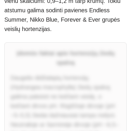
vienu skaičiumi: 0,9–1,2 m tarp krūmų. Tokiu
atstumu galima sodinti pavienes Endless
Summer, Nikko Blue, Forever & Ever grupės
veislių hortenzijas.
Įdomūs faktai apie hortenzijų žiedų
spalvą
Daugelio didžialapių hortenzijų
(Hydrangea macrophylla) žiedų spalvą
galima pakeisti ne keičiant veislę, o
keičiant dirvos pH. Rūgščioje dirvoje (pH
~5–5,5) žiedai dažniausiai tampa mėlyni.
Neutralioje ar šarminėje dirvoje (pH ~6,5–