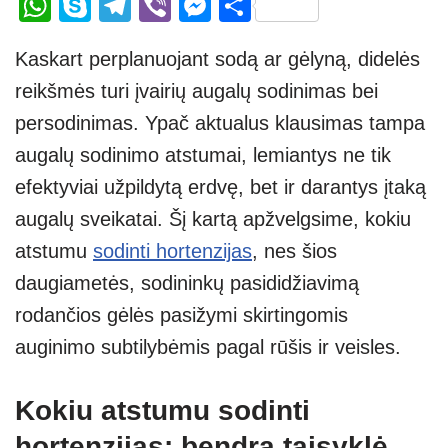
W
S
T
Vi
M
S
h
ky
el
b
e
h
Kaskart perplanuojant sodą ar gėlyną, didelės
at
p
e
er
ss
ar
reikšmės turi įvairių augalų sodinimas bei
s
e
gr
e
e
persodinimas. Ypač aktualus klausimas tampa
A
a
n
augalų sodinimo atstumai, lemiantys ne tik
p
m
g
efektyviai užpildytą erdvę, bet ir darantys įtaką
p
er
augalų sveikatai. Šį kartą apžvelgsime, kokiu
atstumu
sodinti hortenzijas
, nes šios
daugiametės, sodininkų pasididžiavimą
rodančios gėlės pasižymi skirtingomis
auginimo subtilybėmis pagal rūšis ir veisles.
Kokiu atstumu sodinti
hortenzijas: bendra taisyklė