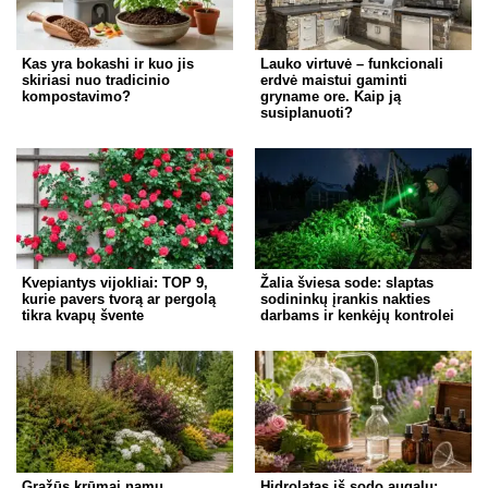
Kas yra bokashi ir kuo jis
Lauko virtuvė – funkcionali
skiriasi nuo tradicinio
erdvė maistui gaminti
kompostavimo?
gryname ore. Kaip ją
susiplanuoti?
Kvepiantys vijokliai: TOP 9,
Žalia šviesa sode: slaptas
kurie pavers tvorą ar pergolą
sodininkų įrankis nakties
tikra kvapų švente
darbams ir kenkėjų kontrolei
Gražūs krūmai namų
Hidrolatas iš sodo augalų: