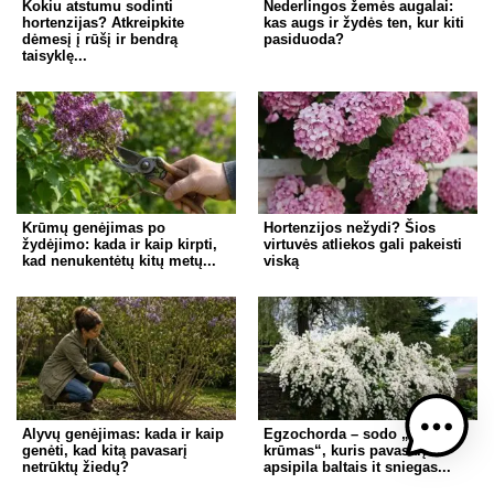
Kokiu atstumu sodinti
Nederlingos žemės augalai:
hortenzijas? Atkreipkite
kas augs ir žydės ten, kur kiti
dėmesį į rūšį ir bendrą
pasiduoda?
taisyklę...
Krūmų genėjimas po
Hortenzijos nežydi? Šios
žydėjimo: kada ir kaip kirpti,
virtuvės atliekos gali pakeisti
kad nenukentėtų kitų metų...
viską
Alyvų genėjimas: kada ir kaip
Egzochorda – sodo „perlų
genėti, kad kitą pavasarį
krūmas“, kuris pavasarį
netrūktų žiedų?
apsipila baltais it sniegas...