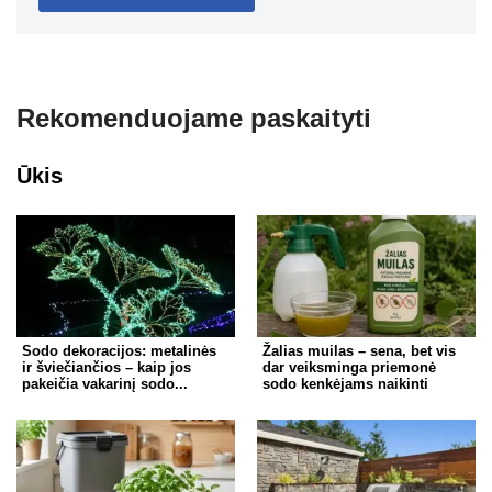
Rekomenduojame paskaityti
Ūkis
Sodo dekoracijos: metalinės
Žalias muilas – sena, bet vis
ir šviečiančios – kaip jos
dar veiksminga priemonė
pakeičia vakarinį sodo...
sodo kenkėjams naikinti