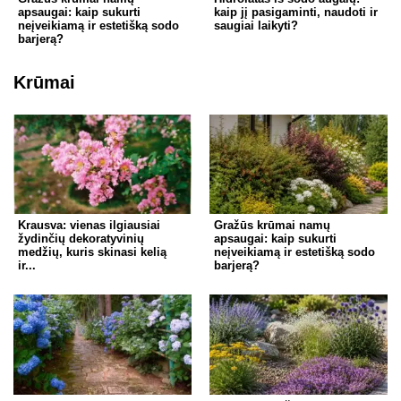
apsaugai: kaip sukurti
kaip jį pasigaminti, naudoti ir
neįveikiamą ir estetišką sodo
saugiai laikyti?
barjerą?
Krūmai
Krausva: vienas ilgiausiai
Gražūs krūmai namų
žydinčių dekoratyvinių
apsaugai: kaip sukurti
medžių, kuris skinasi kelią
neįveikiamą ir estetišką sodo
ir...
barjerą?