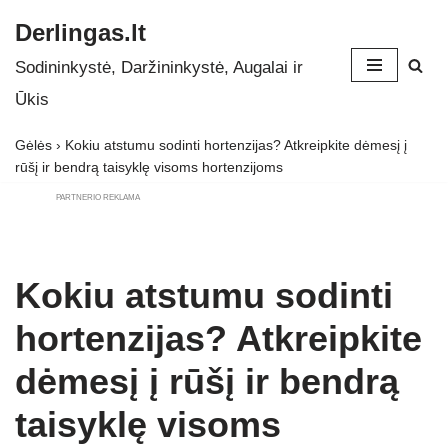
Derlingas.lt
Skip
Sodininkystė, Daržininkystė, Augalai ir
to
Ūkis
content
Gėlės
›
Kokiu atstumu sodinti hortenzijas? Atkreipkite dėmesį į
rūšį ir bendrą taisyklę visoms hortenzijoms
PARTNERIO REKLAMA
Kokiu atstumu sodinti
hortenzijas? Atkreipkite
dėmesį į rūšį ir bendrą
taisyklę visoms