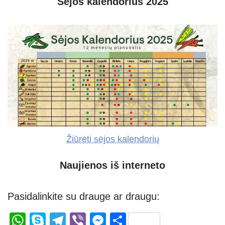
Sėjos kalendorius 2025
Žiūrėti sėjos kalendorių
Naujienos iš interneto
Pasidalinkite su drauge ar draugu:
W
S
T
Vi
M
S