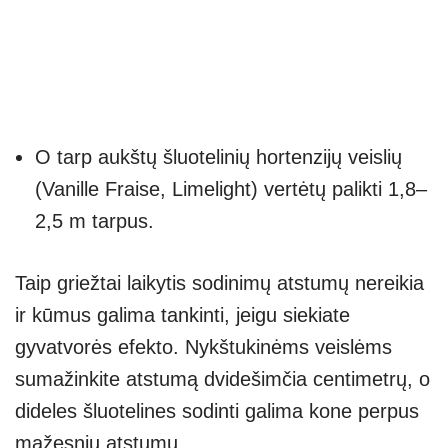
O tarp aukštų šluotelinių hortenzijų veislių
(Vanille Fraise, Limelight) vertėtų palikti 1,8–
2,5 m tarpus.
Taip griežtai laikytis sodinimų atstumų nereikia
ir kūmus galima tankinti, jeigu siekiate
gyvatvorės efekto. Nykštukinėms veislėms
sumažinkite atstumą dvidešimčia centimetrų, o
dideles šluotelines sodinti galima kone perpus
mažesniu atstumu.