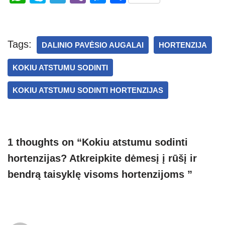
h
ky
el
b
e
h
at
p
e
er
ss
ar
s
e
gr
e
e
Tags:
DALINIO PAVĖSIO AUGALAI
HORTENZIJA
A
a
n
KOKIU ATSTUMU SODINTI
p
m
g
p
er
KOKIU ATSTUMU SODINTI HORTENZIJAS
1 thoughts on “Kokiu atstumu sodinti
hortenzijas? Atkreipkite dėmesį į rūšį ir
bendrą taisyklę visoms hortenzijoms ”