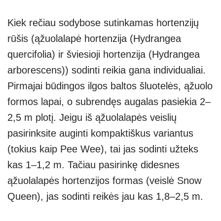
Kiek rečiau sodybose sutinkamas hortenzijų
rūšis (ąžuolalapė hortenzija (Hydrangea
quercifolia) ir šviesioji hortenzija (Hydrangea
arborescens)) sodinti reikia gana individualiai.
Pirmajai būdingos ilgos baltos šluotelės, ąžuolo
formos lapai, o subrendęs augalas pasiekia 2–
2,5 m plotį. Jeigu iš ąžuolalapės veislių
pasirinksite auginti kompaktiškus variantus
(tokius kaip Pee Wee), tai jas sodinti užteks
kas 1–1,2 m. Tačiau pasirinkę didesnes
ąžuolalapės hortenzijos formas (veislė Snow
Queen), jas sodinti reikės jau kas 1,8–2,5 m.