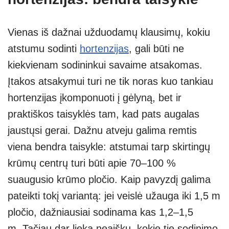
Vienas iš dažnai užduodamų klausimų, kokiu
atstumu sodinti
hortenzijas
, gali būti ne
kiekvienam sodininkui savaime atsakomas.
Įtakos atsakymui turi ne tik noras kuo tankiau
hortenzijas įkomponuoti į gėlyną, bet ir
praktiškos taisyklės tam, kad pats augalas
jaustųsi gerai. Dažnu atveju galima remtis
viena bendra taisykle: atstumai tarp skirtingų
krūmų centrų turi būti apie 70–100 %
suaugusio krūmo pločio. Kaip pavyzdį galima
pateikti tokį variantą: jei veislė užauga iki 1,5 m
pločio, dažniausiai sodinama kas 1,2–1,5
m. Tačiau dar lieka neaišku, kokie tie sodinimo