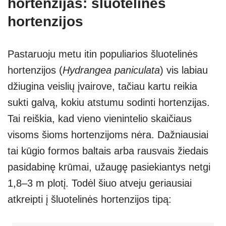
hortenzijas: šluotelinės
hortenzijos
Pastaruoju metu itin populiarios šluotelinės
hortenzijos (
Hydrangea paniculata
) vis labiau
džiugina veislių įvairove, tačiau kartu reikia
sukti galvą, kokiu atstumu sodinti hortenzijas.
Tai reiškia, kad vieno vienintelio skaičiaus
visoms šioms hortenzijoms nėra. Dažniausiai
tai kūgio formos baltais arba rausvais žiedais
pasidabinę krūmai, užaugę pasiekiantys netgi
1,8–3 m plotį. Todėl šiuo atveju geriausiai
atkreipti į šluotelinės hortenzijos tipą: