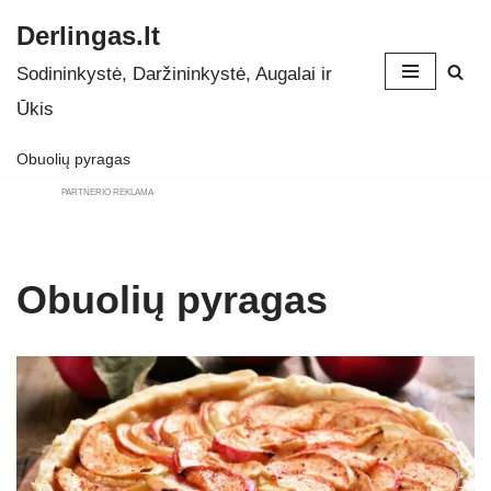
Derlingas.lt
Skip
Sodininkystė, Daržininkystė, Augalai ir
to
Ūkis
content
Obuolių pyragas
PARTNERIO REKLAMA
Obuolių pyragas