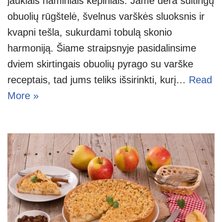
jaukiais naminiais kepiniais. Jame dera sultingų
obuolių rūgštelė, švelnus varškės sluoksnis ir
kvapni tešla, sukurdami tobulą skonio
harmoniją. Šiame straipsnyje pasidalinsime
dviem skirtingais obuolių pyrago su varške
receptais, tad jums teliks išsirinkti, kurį…
Read
More »