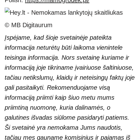
Polish:
https://mamogrodek.pl/
© MB Digitaurum
Įspėjame, kad šioje svetainėje pateikta
informacija neturėtų būti laikoma vienintele
teisinga informacija. Nors svetainę kuriame ir
informaciją joje tikriname įvairiuose šaltiniuose,
tačiau netikslumų, klaidų ir neteisingų faktų joje
gali pasitaikyti. Rekomenduojame visą
informaciją priimti kaip šiuo metu mums
priimtiną nuomonę, kuria dalinamės, o
galutines išvadas siūlome pasidaryti patiems.
Ši svetainė yra nemokama Jums naudotis,
tačiau mes gauname komisinius ir pajamas iš