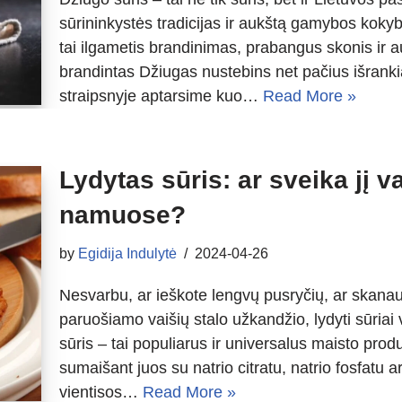
sūrininkystės tradicijas ir aukštą gamybos kokyb
tai ilgametis brandinimas, prabangus skonis ir 
brandintas Džiugas nustebins net pačius išrank
straipsnyje aptarsime kuo…
Read More »
Lydytas sūris: ar sveika jį v
namuose?
by
Egidija Indulytė
2024-04-26
Nesvarbu, ar ieškote lengvų pusryčių, ar skanaus
paruošiamo vaišių stalo užkandžio, lydyti sūriai
sūris – tai populiarus ir universalus maisto prod
sumaišant juos su natrio citratu, natrio fosfatu ar
vientisos…
Read More »