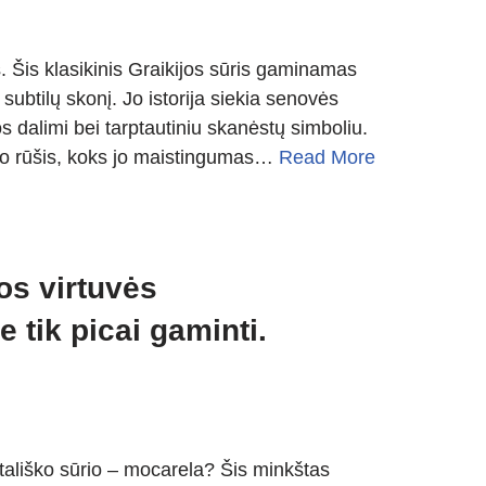
s. Šis klasikinis Graikijos sūris gaminamas
 subtilų skonį. Jo istorija siekia senovės
os dalimi bei tarptautiniu skanėstų simboliu.
 jo rūšis, koks jo maistingumas…
Read More
kos virtuvės
 tik picai gaminti.
tališko sūrio – mocarela? Šis minkštas