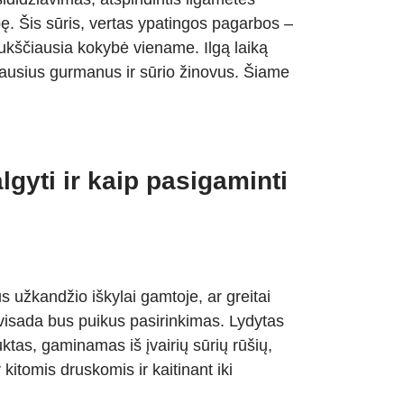
ę. Šis sūris, vertas ypatingos pagarbos –
aukščiausia kokybė viename. Ilgą laiką
iausius gurmanus ir sūrio žinovus. Šiame
algyti ir kaip pasigaminti
 užkandžio iškylai gamtoje, ar greitai
 visada bus puikus pasirinkimas. Lydytas
uktas, gaminamas iš įvairių sūrių rūšių,
 kitomis druskomis ir kaitinant iki