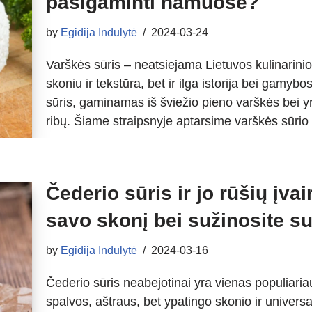
pasigaminti namuose?
by
Egidija Indulytė
2024-03-24
Varškės sūris – neatsiejama Lietuvos kulinarinio 
skoniu ir tekstūra, bet ir ilga istorija bei gamyb
sūris, gaminamas iš šviežio pieno varškės bei yra
ribų. Šiame straipsnyje aptarsime varškės sūrio
Čederio sūris ir jo rūšių įvai
savo skonį bei sužinosite su 
by
Egidija Indulytė
2024-03-16
Čederio sūris neabejotinai yra vienas populiaria
spalvos, aštraus, bet ypatingo skonio ir univers