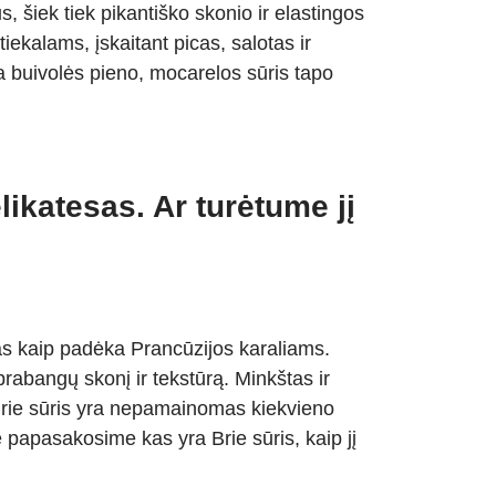
us, šiek tiek pikantiško skonio ir elastingos
iekalams, įskaitant picas, salotas ir
 buivolės pieno, mocarelos sūris tapo
likatesas. Ar turėtume jį
s kaip padėka Prancūzijos karaliams.
rabangų skonį ir tekstūrą. Minkštas ir
Brie sūris yra nepamainomas kiekvieno
e papasakosime kas yra Brie sūris, kaip jį