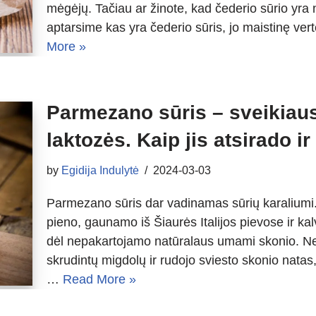
mėgėjų. Tačiau ar žinote, kad čederio sūrio yra
aptarsime kas yra čederio sūris, jo maistinę ve
More »
Parmezano sūris – sveikiausi
laktozės. Kaip jis atsirado ir
by
Egidija Indulytė
2024-03-03
Parmezano sūris dar vadinamas sūrių karaliumi. 
pieno, gaunamo iš Šiaurės Italijos pievose ir ka
dėl nepakartojamo natūralaus umami skonio. Nep
skrudintų migdolų ir rudojo sviesto skonio natas
…
Read More »