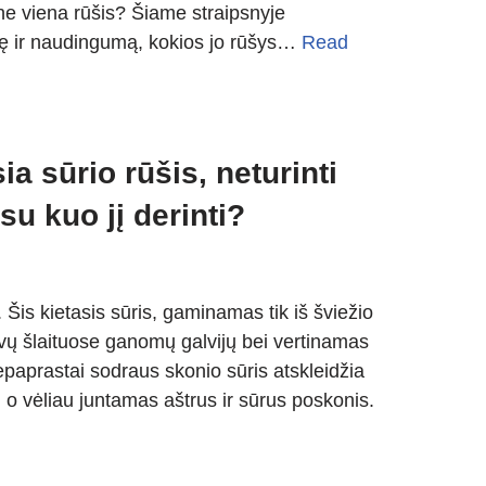
 ne viena rūšis? Šiame straipsnyje
rtę ir naudingumą, kokios jo rūšys…
Read
a sūrio rūšis, neturinti
 su kuo jį derinti?
Šis kietasis sūris, gaminamas tik iš šviežio
lvų šlaituose ganomų galvijų bei vertinamas
aprastai sodraus skonio sūris atskleidžia
, o vėliau juntamas aštrus ir sūrus poskonis.