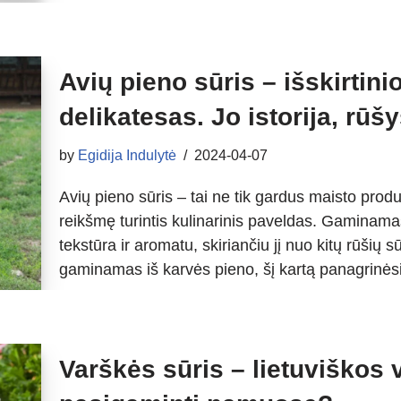
Avių pieno sūris – išskirtin
delikatesas. Jo istorija, rū
by
Egidija Indulytė
2024-04-07
Avių pieno sūris – tai ne tik gardus maisto produkt
reikšmę turintis kulinarinis paveldas. Gaminamas 
tekstūra ir aromatu, skiriančiu jį nuo kitų rūšių 
gaminamas iš karvės pieno, šį kartą panagrin
Varškės sūris – lietuviškos v