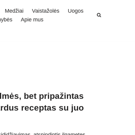
Medžiai
Vaistažolės
Uogos
mybės
Apie mus
ilmės, bet pripažintas
ardus receptas su juo
asididžiavimas, atspindintis ilgametes