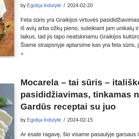
by
Egidija Indulytė
2024-02-20
Feta sūris yra Graikijos virtuvės pasididžiavima
iš avių arba ožkų pieno, suteikiant jam unikalų ir
laikus, tad jis tapo neatskiriamu Graikijos kultūr
Šiame straipsnyje aptarsime kas yra feta sūris,
»
Mocarela – tai sūris – itališ
pasididžiavimas, tinkamas ne
Gardūs receptai su juo
by
Egidija Indulytė
2024-02-15
Ar esate ragavę, šio visame pasaulyje garsaus i