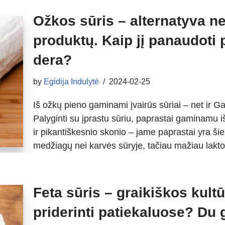
Ožkos sūris – alternatyva n
produktų. Kaip jį panaudoti p
dera?
by
Egidija Indulytė
2024-02-25
Iš ožkų pieno gaminami įvairūs sūriai – net ir Ga
Palyginti su įprastu sūriu, paprastai gaminamu i
ir pikantiškesnio skonio – jame paprastai yra šie
medžiagų nei karvės sūryje, tačiau mažiau lak
Feta sūris – graikiškos kultū
priderinti patiekaluose? Du 