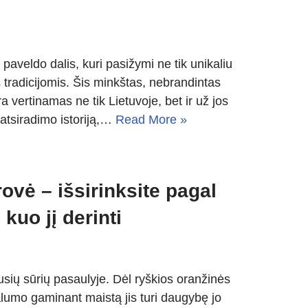
paveldo dalis, kuri pasižymi ne tik unikaliu
os tradicijomis. Šis minkštas, nebrandintas
 vertinamas ne tik Lietuvoje, bet ir už jos
 atsiradimo istoriją,…
Read More »
rovė – išsirinksite pagal
kuo jį derinti
usių sūrių pasaulyje. Dėl ryškios oranžinės
alumo gaminant maistą jis turi daugybę jo