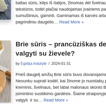
baltas sūris, kilęs iš Italijos, žinomas dėl švelna
tekstūros, todėl plačiai naudojamas įvairiems pat
sumuštinius, gaminti. Gaminamas iš karvės arba
pagrindiniu daugelio…
Read More »
Brie sūris – prancūziškas de
valgyti su žievele?
by
Egidija Indulytė
2024-01-31
Prieš daugelį amžių Brie sūris buvo dovanojama
Nesunku suprati kodėl, kai žinome jo nuostabų p
kreminis, švelnaus, bet labai malonaus skonio 
įsimintino susitikimo gardėsis. Šiame straipsnyj
valgyti ir su…
Read More »