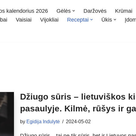
os kalendorius 2026
Gėlės
Daržovės
Krūmai
bai
Vaisiai
Vijokliai
Receptai
Ūkis
Įdo
Džiugo sūris – lietuviškos k
pasaulyje. Kilmė, rūšys ir g
by
Egidija Indulytė
2024-05-02
Džiugo sūris – tai ne tik sūris, bet ir Lietuvos p