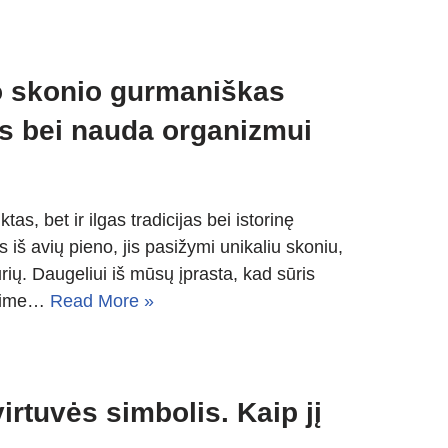
io skonio gurmaniškas
šys bei nauda organizmui
as, bet ir ilgas tradicijas bei istorinę
iš avių pieno, jis pasižymi unikaliu skoniu,
sūrių. Daugeliui iš mūsų įprasta, kad sūris
ėsime…
Read More »
irtuvės simbolis. Kaip jį