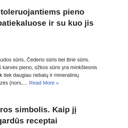
etoleruojantiems pieno
atiekaluose ir su kuo jis
udos sūris, Čederio sūris bei Brie sūris.
š karvės pieno, ožkos sūris yra minkštesnis
k tiek daugiau riebalų ir mineralinių
tozės (nors,…
Read More »
ros simbolis. Kaip jį
gardūs receptai