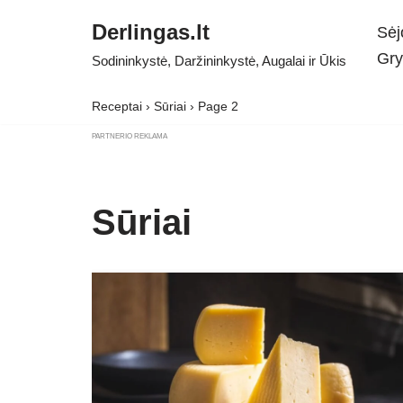
Derlingas.lt
Sėj
Skip
Gry
Sodininkystė, Daržininkystė, Augalai ir Ūkis
to
content
Receptai
›
Sūriai
›
Page 2
PARTNERIO REKLAMA
Sūriai