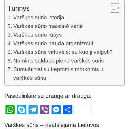
Turinys
Varškės sūrio istorija
Varškės sūrio maistinė vertė
Varškės sūrio rūšys
Varškės sūrio nauda organizmui
Varškės sūris virtuvėje: su kuo jį valgyti?
Naminis saldaus pieno varškės sūris
Sumuštiniai su keptomis morkomis ir
varškės sūriu
Pasidalinkite su drauge ar draugu:
W
S
T
Vi
M
S
h
ky
el
b
e
h
Varškės sūris – neatsiejama Lietuvos
at
p
e
er
ss
ar