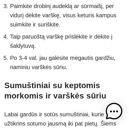
Paimkite drobinį audeklą ar sūrmaišį, per
vidurį dėkite varškę, visus keturis kampus
suimkite ir suriškite.
Taip paruoštą varškę prislėkite ir dėkite į
šaldytuvą.
Po 3-4 val. jau galėsite mėgautis gardžiu,
naminiu varškės sūriu.
Sumuštiniai su keptomis
morkomis ir varškės sūriu
Labai gardūs ir sotūs sumuštiniai, kurie
užtikrins sotumo jausmą iki pat pietų. Šiems