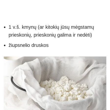
1 v.š. kmynų (ar kitokių jūsų mėgstamų
prieskonių, prieskonių galima ir nedėti)
žiupsnelio druskos