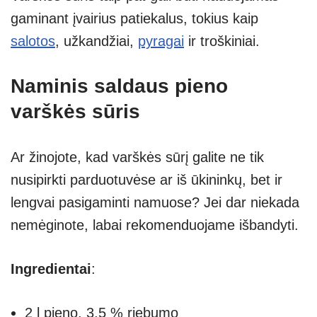
gaminant įvairius patiekalus, tokius kaip
salotos
, užkandžiai,
pyragai
ir troškiniai.
Naminis saldaus pieno
varškės sūris
Ar žinojote, kad varškės sūrį galite ne tik
nusipirkti parduotuvėse ar iš ūkininkų, bet ir
lengvai pasigaminti namuose? Jei dar niekada
nemėginote, labai rekomenduojame išbandyti.
Ingredientai
:
2 l pieno, 3,5 % riebumo