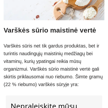
Varškės sūrio maistinė vertė
Varškės sūris net tik gardus produktas, bet ir
turintis naudingųjų maistinių medžiagų bei
vitaminų, kurių ypatingai reikia mūsų
organizmui. Varškės sūrio maistinė vertė gali
skirtis priklausomai nuo riebumo. Šimte gramų
(22 % riebumo) varškės sūryje yra:
Nepraleiskite mūsų