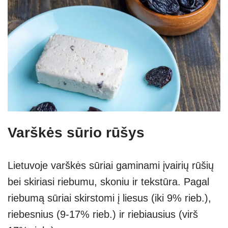
Varškės sūrio rūšys
Lietuvoje varškės sūriai gaminami įvairių rūšių
bei skiriasi riebumu, skoniu ir tekstūra. Pagal
riebumą sūriai skirstomi į liesus (iki 9% rieb.),
riebesnius (9-17% rieb.) ir riebiausius (virš