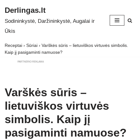
Derlingas.lt
Skip
Sodininkystė, Daržininkystė, Augalai ir
to
Ūkis
content
Receptai
›
Sūriai
›
Varškės sūris – lietuviškos virtuvės simbolis.
Kaip jį pasigaminti namuose?
PARTNERIO REKLAMA
Varškės sūris –
lietuviškos virtuvės
simbolis. Kaip jį
pasigaminti namuose?