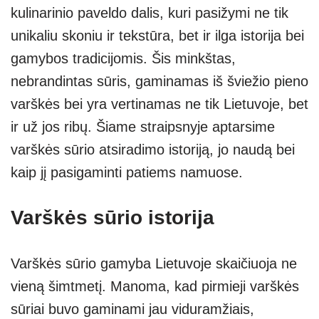
kulinarinio paveldo dalis, kuri pasižymi ne tik
s
e
gr
e
e
unikaliu skoniu ir tekstūra, bet ir ilga istorija bei
A
a
n
gamybos tradicijomis. Šis minkštas,
p
m
g
nebrandintas sūris, gaminamas iš šviežio pieno
p
er
varškės bei yra vertinamas ne tik Lietuvoje, bet
ir už jos ribų. Šiame straipsnyje aptarsime
varškės sūrio atsiradimo istoriją, jo naudą bei
kaip jį pasigaminti patiems namuose.
Varškės sūrio istorija
Varškės sūrio gamyba Lietuvoje skaičiuoja ne
vieną šimtmetį. Manoma, kad pirmieji varškės
sūriai buvo gaminami jau viduramžiais,