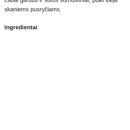
Labai gardūs ir sotūs sumuštiniai, puiki idėja
skaniems pusryčiams.
Ingredientai
: