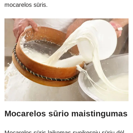
mocarelos sūris.
Mocarelos sūrio maistingumas
Mocarelos sūris laikomas sveikesniu sūriu dėl