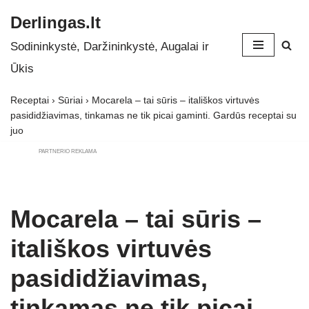
Derlingas.lt
Skip
Sodininkystė, Daržininkystė, Augalai ir
to
Ūkis
content
Receptai
›
Sūriai
›
Mocarela – tai sūris – itališkos virtuvės
pasididžiavimas, tinkamas ne tik picai gaminti. Gardūs receptai su
juo
PARTNERIO REKLAMA
Mocarela – tai sūris –
itališkos virtuvės
pasididžiavimas,
tinkamas ne tik picai