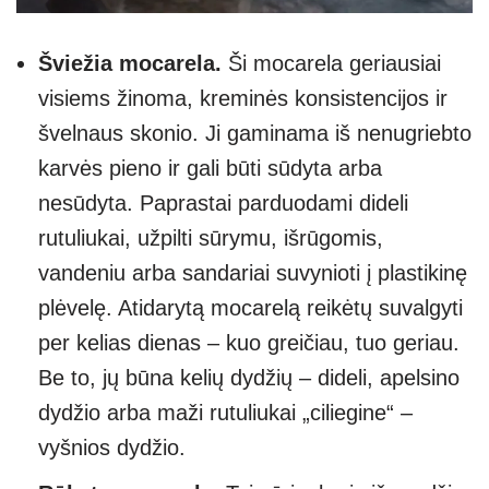
Šviežia mocarela.
Ši mocarela geriausiai
visiems žinoma, kreminės konsistencijos ir
švelnaus skonio. Ji gaminama iš nenugriebto
karvės pieno ir gali būti sūdyta arba
nesūdyta. Paprastai parduodami dideli
rutuliukai, užpilti sūrymu, išrūgomis,
vandeniu arba sandariai suvynioti į plastikinę
plėvelę. Atidarytą mocarelą reikėtų suvalgyti
per kelias dienas – kuo greičiau, tuo geriau.
Be to, jų būna kelių dydžių – dideli, apelsino
dydžio arba maži rutuliukai „ciliegine“ –
vyšnios dydžio.