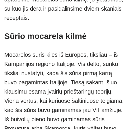
su kuo jis dera ir pasidalinsime dviem skaniais
receptais.
Sūrio mocarela kilmė
Mocarelos sūris kilęs iš Europos, tiksliau – iš
Kampanijos regiono Italijoje. Vis dėlto, sunku
tiksliai nustatyti, kada šis sūris pirmą kartą
buvo pagamintas Italijoje. Tiesą sakant, šiuo
klausimu esama įvairių prieštaringų teorijų.
Viena vertus, kai kuriuose šaltiniuose teigiama,
kad šis sūris buvo gaminamas jau VII amžiuje.
Iš buivolių pieno buvo gaminamas sūris
Provatura arba Skamorca, kuris vėliau buvo