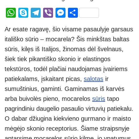
W
S
T
Vi
M
S
h
ky
el
b
e
h
Ar esate ragavę, šio visame pasaulyje garsaus
at
p
e
er
ss
ar
itališko sūrio – mocarela? Šis minkštas baltas
s
e
gr
e
e
sūris, kilęs iš Italijos, žinomas dėl švelnaus,
A
a
n
šiek tiek pikantiško skonio ir elastingos
p
m
g
tekstūros, todėl plačiai naudojamas įvairiems
p
er
patiekalams, įskaitant picas,
salotas
ir
sumuštinius, gaminti. Gaminamas iš karvės
arba buivolės pieno, mocarelos
sūris
tapo
pagrindiniu daugelio pasaulio virtuvių patiekalu.
O dabar džiugina kiekvieno gurmano ir maisto
mėgėjo skonio receptorius. Šiame straipsnyje
aptarsime mocarelos sūrio kilmę, jo ypatumus,