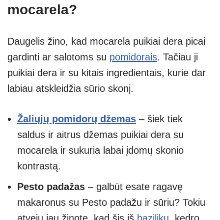
mocarela?
Daugelis žino, kad mocarela puikiai dera picai
gardinti ar salotoms su
pomidorais
. Tačiau ji
puikiai dera ir su kitais ingredientais, kurie dar
labiau atskleidžia sūrio skonį.
Žaliųjų pomidorų džemas
– šiek tiek
saldus ir aitrus džemas puikiai dera su
mocarela ir sukuria labai įdomų skonio
kontrastą.
Pesto padažas
– galbūt esate ragavę
makaronus su Pesto padažu ir sūriu? Tokiu
atveju jau žinote, kad šis iš
bazilikų
, kedro