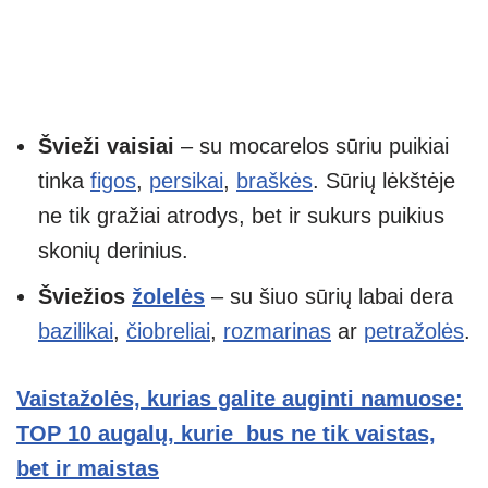
Švieži vaisiai
– su mocarelos sūriu puikiai
tinka
figos
,
persikai
,
braškės
. Sūrių lėkštėje
ne tik gražiai atrodys, bet ir sukurs puikius
skonių derinius.
Šviežios
žolelės
– su šiuo sūrių labai dera
bazilikai
,
čiobreliai
,
rozmarinas
ar
petražolės
.
Vaistažolės, kurias galite auginti namuose:
TOP 10 augalų, kurie bus ne tik vaistas,
bet ir maistas