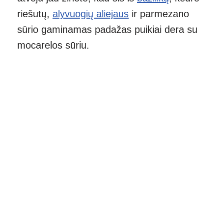
riešutų,
alyvuogių aliejaus
ir parmezano
sūrio gaminamas padažas puikiai dera su
mocarelos sūriu.