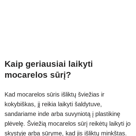
Kaip geriausiai laikyti
mocarelos sūrį?
Kad mocarelos sūris išliktų šviežias ir
kokybiškas, jį reikia laikyti šaldytuve,
sandariame inde arba suvyniotą į plastikinę
plėvelę. Šviežią mocarelos sūrį reikėtų laikyti jo
skystyje arba sūryme, kad jis išliktų minkštas.