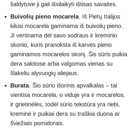
šaldytuve ji gali išsilaikyti ištisas savaites.
Buivolių pieno mocarela
. Iš Pietų Italijos
kilusi mocarela gaminama iš buivolių pieno.
Ji vertinama dėl savo sodraus ir kreminio
skonio, kuris pranoksta iš karvės pieno
gaminamos mocarelos skonį. Šis sūris puikia
dera salotose arba valgomas vienas su
šlakeliu alyvuogių aliejaus.
Burata
. Šio sūrio išorinis apvalkalas – tai
vientisa mocarela, o viduje yra ir mocarelos,
ir grietinėlės, todėl sūrio tekstūra yra riebi,
kreminė ir puikiai dera su traškia duona ar
šviežiais pomidorais.