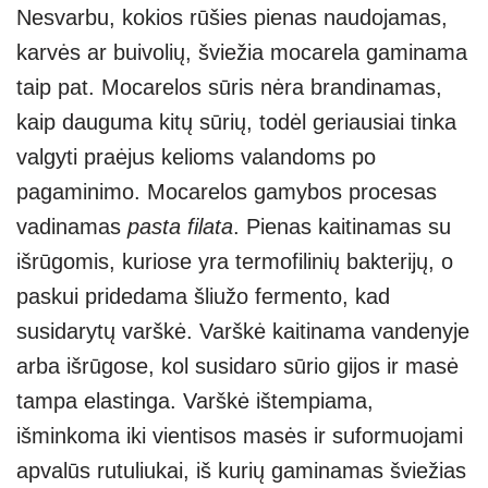
Nesvarbu, kokios rūšies pienas naudojamas,
karvės ar buivolių, šviežia mocarela gaminama
taip pat. Mocarelos sūris nėra brandinamas,
kaip dauguma kitų sūrių, todėl geriausiai tinka
valgyti praėjus kelioms valandoms po
pagaminimo. Mocarelos gamybos procesas
vadinamas
pasta filata
. Pienas kaitinamas su
išrūgomis, kuriose yra termofilinių bakterijų, o
paskui pridedama šliužo fermento, kad
susidarytų varškė. Varškė kaitinama vandenyje
arba išrūgose, kol susidaro sūrio gijos ir masė
tampa elastinga. Varškė ištempiama,
išminkoma iki vientisos masės ir suformuojami
apvalūs rutuliukai, iš kurių gaminamas šviežias