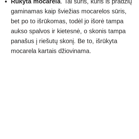
Rūkyta mocarela
. Tai sūris, kuris iš pradžių
gaminamas kaip šviežias mocarelos sūris,
bet po to išrūkomas, todėl jo išorė tampa
aukso spalvos ir kietesnė, o skonis tampa
panašus į riešutų skonį. Be to, išrūkyta
mocarela kartais džiovinama.