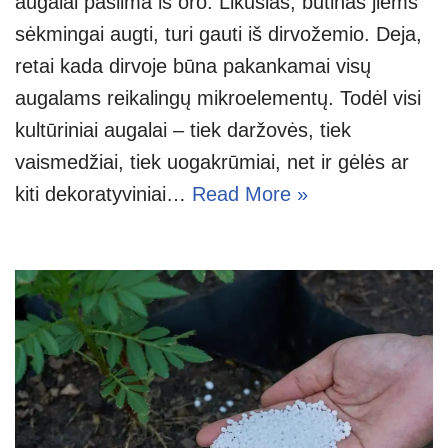
augalai pasiima iš oro. Likusias, būtinas jiems
sėkmingai augti, turi gauti iš dirvožemio. Deja,
retai kada dirvoje būna pakankamai visų
augalams reikalingų mikroelementų. Todėl visi
kultūriniai augalai – tiek daržovės, tiek
vaismedžiai, tiek uogakrūmiai, net ir gėlės ar
kiti dekoratyviniai…
Read More »