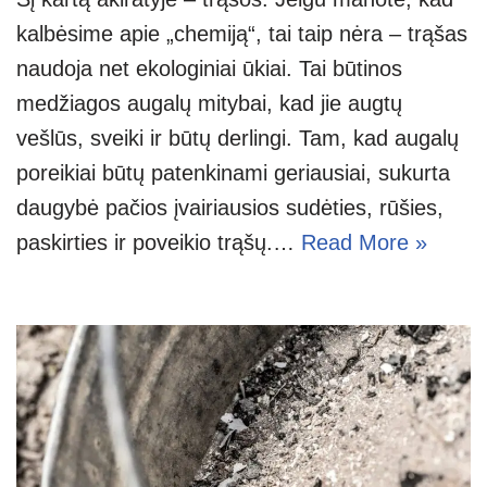
kalbėsime apie „chemiją“, tai taip nėra – trąšas
naudoja net ekologiniai ūkiai. Tai būtinos
medžiagos augalų mitybai, kad jie augtų
vešlūs, sveiki ir būtų derlingi. Tam, kad augalų
poreikiai būtų patenkinami geriausiai, sukurta
daugybė pačios įvairiausios sudėties, rūšies,
paskirties ir poveikio trąšų.…
Read More »