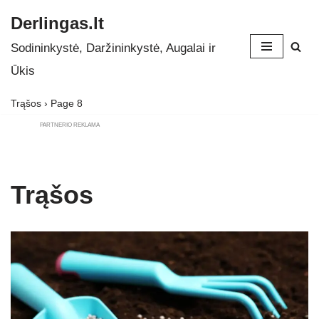
Derlingas.lt
Skip
Sodininkystė, Daržininkystė, Augalai ir
to
Ūkis
content
Trąšos
›
Page 8
PARTNERIO REKLAMA
Trąšos