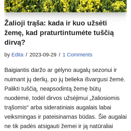
Žalioji trąša: kada ir kuo užsėti
žemę, kad praturtintumėte tuščią
dirvą?
by
Edita
2023-09-29
1 Comments
Baigiantis daržo ar gėlyno augalų sezonui ir
nuimant jų derlių, po jų belieka išvargusi žemė.
Palikti tuščią, neapsodintą žemę būtų
nuodėmė, todėl dirvos užsėjimui „žaliosiomis
trąšomis“ arba sideratiniais augalais labai
veiksmingas ir pateisinamas būdas. Šie augalai
ne tik padės atsigauti žemei ir ją natūraliai