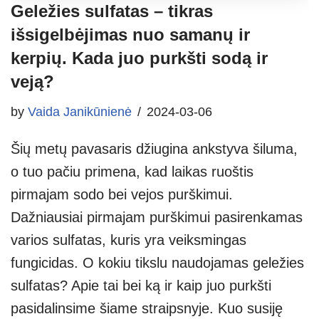
Geležies sulfatas – tikras
išsigelbėjimas nuo samanų ir
kerpių. Kada juo purkšti sodą ir
veją?
by
Vaida Janikūnienė
2024-03-06
Šių metų pavasaris džiugina ankstyva šiluma,
o tuo pačiu primena, kad laikas ruoštis
pirmajam sodo bei vejos purškimui.
Dažniausiai pirmajam purškimui pasirenkamas
varios sulfatas, kuris yra veiksmingas
fungicidas. O kokiu tikslu naudojamas geležies
sulfatas? Apie tai bei ką ir kaip juo purkšti
pasidalinsime šiame straipsnyje. Kuo susiję