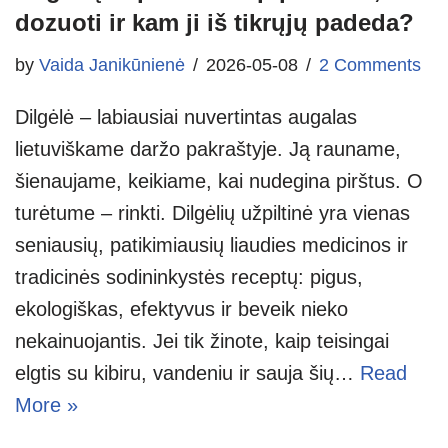
dozuoti ir kam ji iš tikrųjų padeda?
by
Vaida Janikūnienė
2026-05-08
2 Comments
Dilgėlė – labiausiai nuvertintas augalas
lietuviškame daržo pakraštyje. Ją rauname,
šienaujame, keikiame, kai nudegina pirštus. O
turėtume – rinkti. Dilgėlių užpiltinė yra vienas
seniausių, patikimiausių liaudies medicinos ir
tradicinės sodininkystės receptų: pigus,
ekologiškas, efektyvus ir beveik nieko
nekainuojantis. Jei tik žinote, kaip teisingai
elgtis su kibiru, vandeniu ir sauja šių…
Read
More »