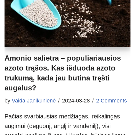
Amonio salietra – populiariausios
azoto trąšos. Kas išduoda azoto
trūkumą, kada jau būtina tręšti
augalus?
by
Vaida Janikūnienė
2024-03-28
2 Comments
Pačias svarbiausias medžiagas, reikalingas
augimui (deguonį, anglį ir vandenilį), visi