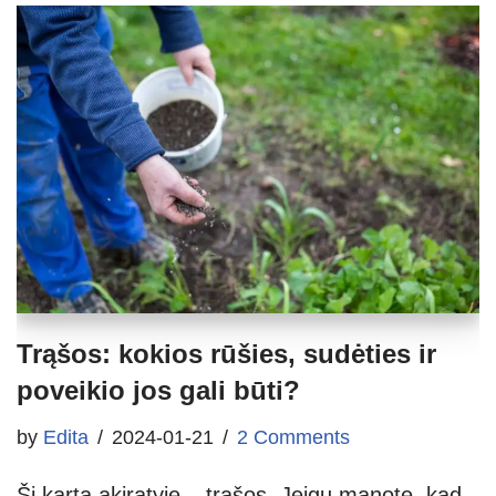
Trąšos: kokios rūšies, sudėties ir
poveikio jos gali būti?
by
Edita
2024-01-21
2 Comments
Šį kartą akiratyje – trąšos. Jeigu manote, kad