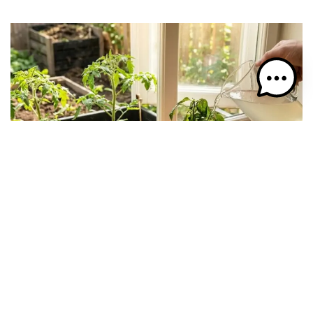
Makaronų vanduo trąšai:
pervertinama nauda ir geresnės
alternatyvos