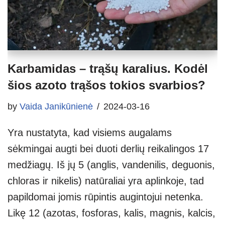
Karbamidas – trąšų karalius. Kodėl
šios azoto trąšos tokios svarbios?
by
Vaida Janikūnienė
2024-03-16
Yra nustatyta, kad visiems augalams
sėkmingai augti bei duoti derlių reikalingos 17
medžiagų. Iš jų 5 (anglis, vandenilis, deguonis,
chloras ir nikelis) natūraliai yra aplinkoje, tad
papildomai jomis rūpintis augintojui netenka.
Likę 12 (azotas, fosforas, kalis, magnis, kalcis,