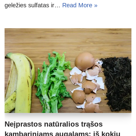
geležies sulfatas ir…
Read More »
Neįprastos natūralios trąšos
kambariniams augalams: iš kokių