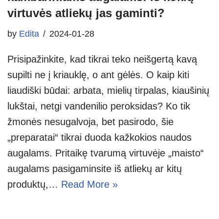
virtuvės atliekų jas gaminti?
by
Edita
2024-01-28
Prisipažinkite, kad tikrai teko neišgertą kavą
supilti ne į kriauklę, o ant gėlės. O kaip kiti
liaudiški būdai: arbata, mielių tirpalas, kiaušinių
lukštai, netgi vandenilio peroksidas? Ko tik
žmonės nesugalvoja, bet pasirodo, šie
„preparatai“ tikrai duoda kažkokios naudos
augalams. Pritaikę tvarumą virtuvėje „maisto“
augalams pasigaminsite iš atliekų ar kitų
produktų,…
Read More »