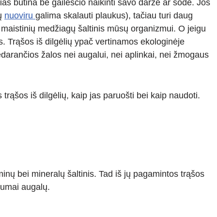
rias būtina be gailesčio naikinti savo darže ar sode. Jos
jų
nuoviru
galima skalauti plaukus), tačiau turi daug
us maistinių medžiagų šaltinis mūsų organizmui. O jeigu
s. Trąšos iš dilgėlių ypač vertinamos ekologinėje
edarančios žalos nei augalui, nei aplinkai, nei žmogaus
trąšos iš dilgėlių, kaip jas paruošti bei kaip naudoti.
minų bei mineralų šaltinis. Tad iš jų pagamintos trąšos
gumai augalų.