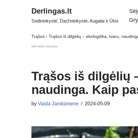
Derlingas.lt
Sėj
Skip
Gry
Sodininkystė, Daržininkystė, Augalai ir Ūkis
to
content
Trąšos
›
Trąšos iš dilgėlių – ekologiška, tvaru, naudinga
PARTNERIO REKLAMA
Trąšos iš dilgėlių 
naudinga. Kaip pas
by
Vaida Janikūnienė
2024-05-09