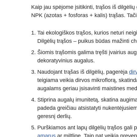
Kaip jau spėjome įsitikinti, trąšos iš dilgėli
NPK (azotas + fosforas + kalis) trąšas. Tačiau
Tai ekologiškos trąšos, kurios neturi nei
Dilgėlių trąšos – puikus būdas mažinti c
Šiomis trąšomis galima tręšti įvairius a
dekoratyvinius augalus.
Naudojant trąšas iš dilgėlių, pagerėja
di
teigiama veikia dirvos mikroflorą, skat
augalams geriau įsisavinti maistines me
Stiprina augalų imunitetą, skatina augim
padeda greičiau atsistatyti nukentėjusie
geresnį derlių.
Purškiamos ant lapų dilgėlių trąšos gali pa
amarus
ar miltligę. Taip pat veikia preve