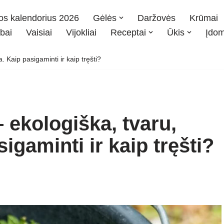
os kalendorius 2026
Gėlės
Daržovės
Krūmai
bai
Vaisiai
Vijokliai
Receptai
Ūkis
Įdo
. Kaip pasigaminti ir kaip tręšti?
– ekologiška, tvaru,
igaminti ir kaip tręšti?