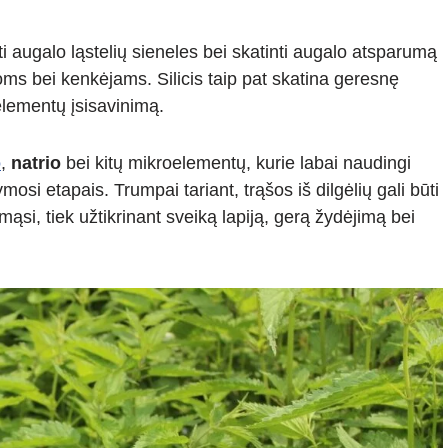
nti augalo ląstelių sieneles bei skatinti augalo atsparumą
oms bei kenkėjams. Silicis taip pat skatina geresnę
 elementų įsisavinimą.
o
,
natrio
bei kitų mikroelementų, kurie labai naudingi
osi etapais. Trumpai tariant, trąšos iš dilgėlių gali būti
si, tiek užtikrinant sveiką lapiją, gerą žydėjimą bei