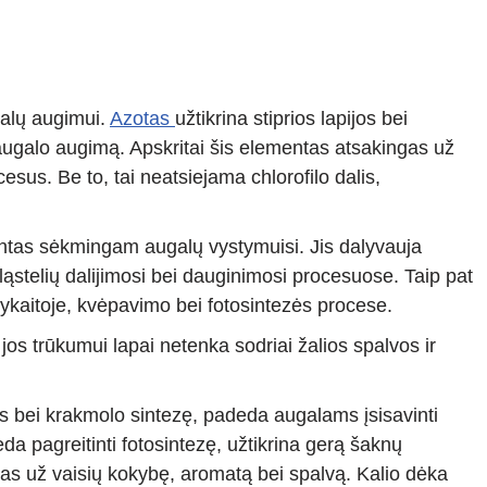
galų augimui.
Azotas
užtikrina stiprios lapijos bei
augalo augimą. Apskritai šis elementas atsakingas už
esus. Be to, tai neatsiejama chlorofilo dalis,
ntas sėkmingam augalų vystymuisi. Jis dalyvauja
stelių dalijimosi bei dauginimosi procesuose. Taip pat
ykaitoje, kvėpavimo bei fotosintezės procese.
jos trūkumui lapai netenka sodriai žalios spalvos ir
s bei krakmolo sintezę, padeda augalams įsisavinti
da pagreitinti fotosintezę, užtikrina gerą šaknų
gas už vaisių kokybę, aromatą bei spalvą. Kalio dėka