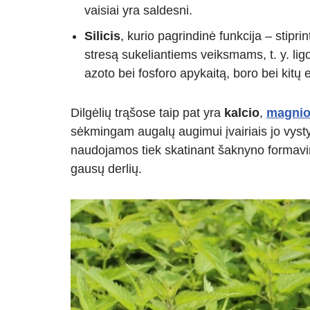
vaisiai yra saldesni.
Silicis
, kurio pagrindinė funkcija – stipri
stresą sukeliantiems veiksmams, t. y. lig
azoto bei fosforo apykaitą, boro bei kitų
Dilgėlių trąšose taip pat yra
kalcio
,
magni
sėkmingam augalų augimui įvairiais jo vystym
naudojamos tiek skatinant šaknyno formavimą
gausų derlių.