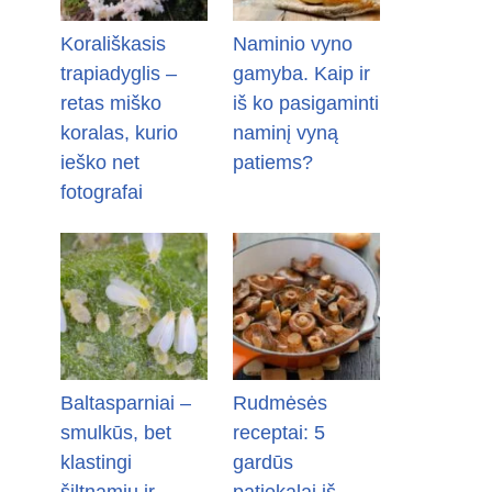
Korališkasis
Naminio vyno
trapiadyglis –
gamyba. Kaip ir
retas miško
iš ko pasigaminti
koralas, kurio
naminį vyną
ieško net
patiems?
fotografai
Baltasparniai –
Rudmėsės
smulkūs, bet
receptai: 5
klastingi
gardūs