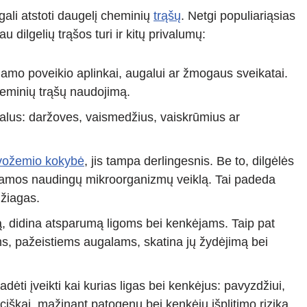
ų gali atstoti daugelį cheminių
trąšų
. Netgi populiariąsias
 dilgelių trąšos turi ir kitų privalumų:
giamo poveikio aplinkai, augalui ar žmogaus sveikatai.
heminių trąšų naudojimą.
ugalus: daržoves, vaismedžius, vaiskrūmius ar
rvožemio kokybė
, jis tampa derlingesnis. Be to, dilgėlės
indamos naudingų mikroorganizmų veiklą. Tai padeda
džiagas.
ą, didina atsparumą ligoms bei kenkėjams. Taip pat
ms, pažeistiems augalams, skatina jų žydėjimą bei
dėti įveikti kai kurias ligas bei kenkėjus: pavyzdžiui,
nciškai, mažinant patogenų bei kenkėjų išplitimo riziką.