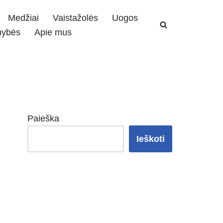
Medžiai
Vaistažolės
Uogos
mybės
Apie mus
Paieška
Ieškoti