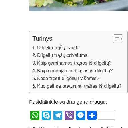
Turinys
Dilgėlių trąšų nauda
Dilgėlių trąšų privalumai
Kaip gaminamos trąšos iš dilgėlių?
Kaip naudojamos trąšos iš dilgėlių?
Kada tręšti dilgėlių trąšomis?
Kuo galima praturtinti trąšas iš dilgėlių?
Pasidalinkite su drauge ar draugu:
W
S
T
Vi
M
S
h
ky
el
b
e
h