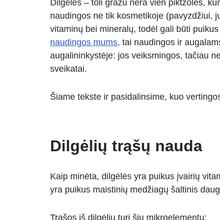
Dilgėlės – toli gražu nėra vien piktžolės, ku
at
p
e
er
ss
ar
naudingos ne tik kosmetikoje (pavyzdžiui, 
s
e
gr
e
e
vitaminų bei mineralų, todėl gali būti puik
A
a
n
naudingos mums
, tai naudingos ir augalam
p
m
g
augalininkystėje: jos veiksmingos, tačiau n
p
er
sveikatai.
Šiame tekste ir pasidalinsime, kuo vertingos 
Dilgėlių trąšų nauda
Kaip minėta, dilgėlės yra puikus įvairių vita
yra puikus maistinių medžiagų šaltinis dau
Trąšos iš dilgėlių turi šių mikroelementų: