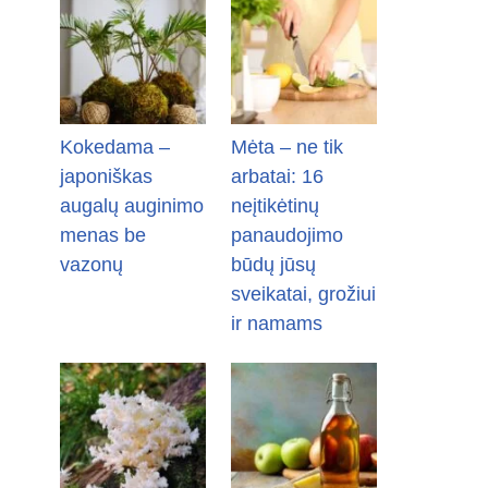
Kokedama –
Mėta – ne tik
japoniškas
arbatai: 16
augalų auginimo
neįtikėtinų
menas be
panaudojimo
vazonų
būdų jūsų
sveikatai, grožiui
ir namams