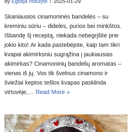
by
Egidija Indulytė
2025-01-29
Skaniausios cinamoninės bandelės – su
kreminiu sūriu – didelės, purios bei minkštos.
Išbandę šį receptą, niekada nebegrįšite prie
jokio kito! Ar kada pastebėjote, kaip tam tikri
kvapai akimirksniu sugrąžina į jaukiausias
akimirkas? Cinamoninių bandelių aromatas –
vienas iš jų. Vos tik švelnus cinamono ir
šviežiai keptos tešlos kvapas pasklinda
virtuvėje,…
Read More »