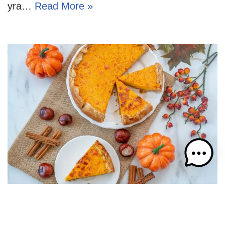
yra…
Read More »
Moliūgų pyragas – rudens karaliaus
triumfas jūsų virtuvėje. Išbandykite