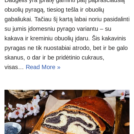
Daugelis yra įpratę gaminti patį paprasčiausią
obuolių pyragą, tiesiog tešla ir obuolių
gabaliukai. Tačiau šį kartą labai noriu pasidalinti
su jumis įdomesniu pyrago variantu – su
kakava ir kreminiu obuolių įdaru. Šis kakavinis
pyragas ne tik nuostabiai atrodo, bet ir be galo
skanus, o dar ir be pridėtinio cukraus,
visas…
Read More »