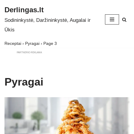
Derlingas.lt
Skip
Sodininkystė, Daržininkystė, Augalai ir
to
Ūkis
content
Receptai
›
Pyragai
›
Page 3
PARTNERIO REKLAMA
Pyragai