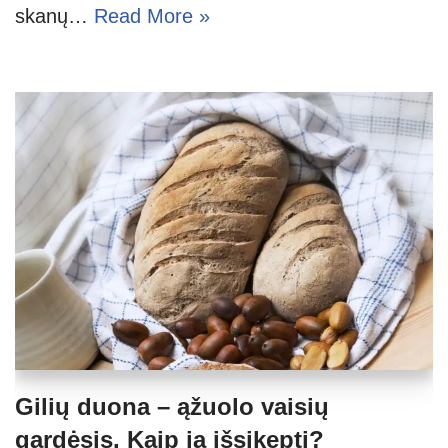
skanų…
Read More »
Gilių duona – ąžuolo vaisių
gardėsis. Kaip ją išsikepti?