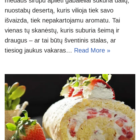
medaus sirupu aplieti gabalėliai sukuria dailų,
nuostabų desertą, kuris vilioja tiek savo
išvaizda, tiek nepakartojamu aromatu. Tai
vienas tų skanėstų, kuris suburia šeimą ir
draugus – ar tai būtų šventinis stalas, ar
tiesiog jaukus vakaras…
Read More »