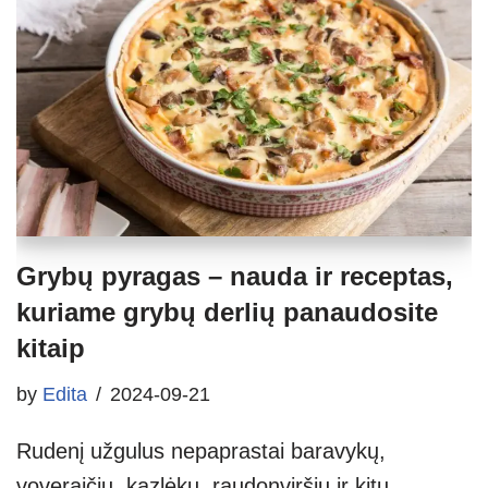
Grybų pyragas – nauda ir receptas,
kuriame grybų derlių panaudosite
kitaip
by
Edita
2024-09-21
Rudenį užgulus nepaprastai baravykų,
voveraičių, kazlėkų, raudonviršių ir kitų