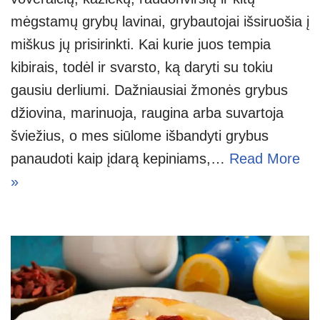
mėgstamų grybų lavinai, grybautojai išsiruošia į
miškus jų prisirinkti. Kai kurie juos tempia
kibirais, todėl ir svarsto, ką daryti su tokiu
gausiu derliumi. Dažniausiai žmonės grybus
džiovina, marinuoja, raugina arba suvartoja
šviežius, o mes siūlome išbandyti grybus
panaudoti kaip įdarą kepiniams,…
Read More
»