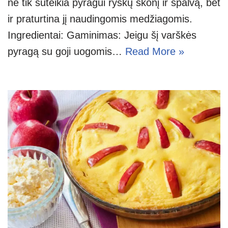
ne tik suteikia pyragui ryškų skonį ir spalvą, bet
ir praturtina jį naudingomis medžiagomis.
Ingredientai: Gaminimas: Jeigu šį varškės
pyragą su goji uogomis…
Read More »