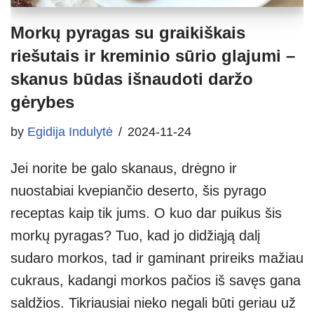
Morkų pyragas su graikiškais
riešutais ir kreminio sūrio glajumi –
skanus būdas išnaudoti daržo
gėrybes
by
Egidija Indulytė
2024-11-24
Jei norite be galo skanaus, drėgno ir
nuostabiai kvepiančio deserto, šis pyrago
receptas kaip tik jums. O kuo dar puikus šis
morkų pyragas? Tuo, kad jo didžiąją dalį
sudaro morkos, tad ir gaminant prireiks mažiau
cukraus, kadangi morkos pačios iš savęs gana
saldžios. Tikriausiai nieko negali būti geriau už