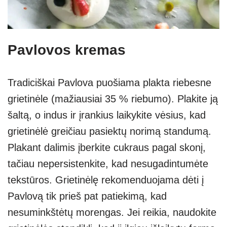
Pavlovos kremas
Tradiciškai Pavlova puošiama plakta riebesne
grietinėle (mažiausiai 35 % riebumo). Plakite ją
šaltą, o indus ir įrankius laikykite vėsius, kad
grietinėlė greičiau pasiektų norimą standumą.
Plakant dalimis įberkite cukraus pagal skonį,
tačiau nepersistenkite, kad nesugadintumėte
tekstūros. Grietinėlę rekomenduojama dėti į
Pavlovą tik prieš pat patiekimą, kad
nesuminkštėtų morengas. Jei reikia, naudokite