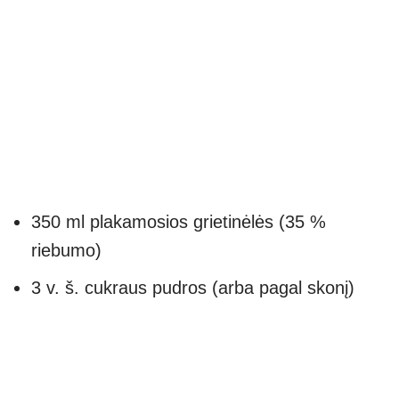
350 ml plakamosios grietinėlės (35 %
riebumo)
3 v. š. cukraus pudros (arba pagal skonį)