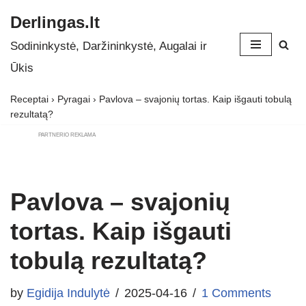
Derlingas.lt
Skip
Sodininkystė, Daržininkystė, Augalai ir
to
Ūkis
content
Receptai
›
Pyragai
›
Pavlova – svajonių tortas. Kaip išgauti tobulą
rezultatą?
PARTNERIO REKLAMA
Pavlova – svajonių
tortas. Kaip išgauti
tobulą rezultatą?
by
Egidija Indulytė
2025-04-16
1 Comments