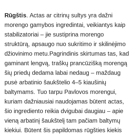
Rūgštis
. Actas ar citrinų sultys yra dažni
morengo gamybos ingredintai, veikiantys kaip
stabilizatoriai – jie sustiprina morengo
struktūrą, apsaugo nuo sukritimo ir skilinėjimo
džiovinimo metu.Pagrindinis skirtumas tas, kad
gaminant lengvą, traškų prancūzišką morengą
šių priedų dedama labai nedaug – maždaug
pusė arbatinio šaukštelio 4–5 kiaušinių
baltymams. Tuo tarpu Pavlovos morengui,
kuriam dažniausiai naudojamas būtent actas,
šio ingrediento reikia dvigubai daugiau – apie
vieną arbatinį šaukštelį tam pačiam baltymų
kiekiui. Būtent šis papildomas rūgšties kiekis