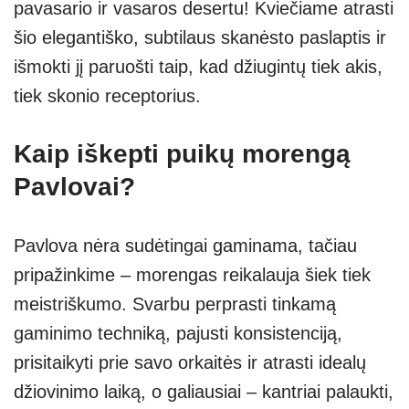
pavasario ir vasaros desertu! Kviečiame atrasti
p
m
g
šio elegantiško, subtilaus skanėsto paslaptis ir
p
er
išmokti jį paruošti taip, kad džiugintų tiek akis,
tiek skonio receptorius.
Kaip iškepti puikų morengą
Pavlovai?
Pavlova nėra sudėtingai gaminama, tačiau
pripažinkime – morengas reikalauja šiek tiek
meistriškumo. Svarbu perprasti tinkamą
gaminimo techniką, pajusti konsistenciją,
prisitaikyti prie savo orkaitės ir atrasti idealų
džiovinimo laiką, o galiausiai – kantriai palaukti,