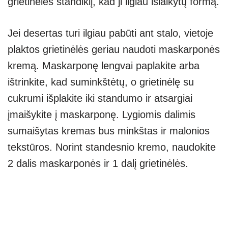
grietinėlės standiklį, kad ji ilgiau išlaikytų formą.
Jei desertas turi ilgiau pabūti ant stalo, vietoje
plaktos grietinėlės geriau naudoti maskarponės
kremą. Maskarponę lengvai paplakite arba
ištrinkite, kad suminkštėtų, o grietinėlę su
cukrumi išplakite iki standumo ir atsargiai
įmaišykite į maskarponę. Lygiomis dalimis
sumaišytas kremas bus minkštas ir malonios
tekstūros. Norint standesnio kremo, naudokite
2 dalis maskarponės ir 1 dalį grietinėlės.