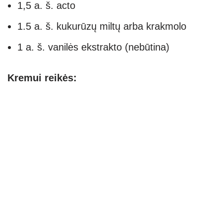
1,5 a. š. acto
1.5 a. š. kukurūzų miltų arba krakmolo
1 a. š. vanilės ekstrakto (nebūtina)
Kremui reikės: