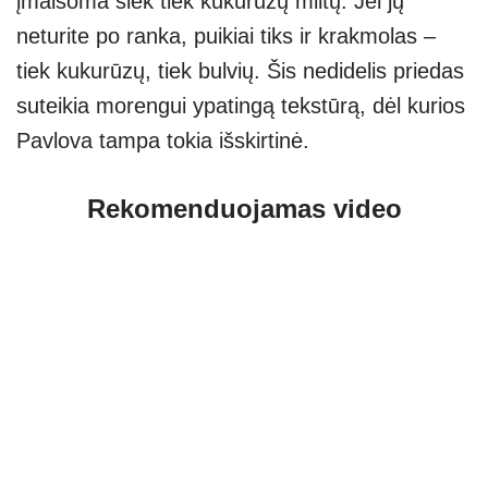
įmaišoma šiek tiek kukurūzų miltų. Jei jų
neturite po ranka, puikiai tiks ir krakmolas –
tiek kukurūzų, tiek bulvių. Šis nedidelis priedas
suteikia morengui ypatingą tekstūrą, dėl kurios
Pavlova tampa tokia išskirtinė.
Rekomenduojamas video