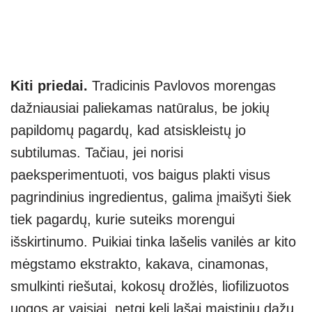
Kiti priedai.
Tradicinis Pavlovos morengas
dažniausiai paliekamas natūralus, be jokių
papildomų pagardų, kad atsiskleistų jo
subtilumas. Tačiau, jei norisi
paeksperimentuoti, vos baigus plakti visus
pagrindinius ingredientus, galima įmaišyti šiek
tiek pagardų, kurie suteiks morengui
išskirtinumo. Puikiai tinka lašelis vanilės ar kito
mėgstamo ekstrakto, kakava, cinamonas,
smulkinti riešutai, kokosų drožlės, liofilizuotos
uogos ar vaisiai, netgi keli lašai maistinių dažų.