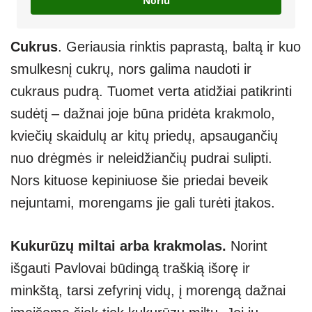
Noriu
Cukrus
. Geriausia rinktis paprastą, baltą ir kuo
smulkesnį cukrų, nors galima naudoti ir
cukraus pudrą. Tuomet verta atidžiai patikrinti
sudėtį – dažnai joje būna pridėta krakmolo,
kviečių skaidulų ar kitų priedų, apsaugančių
nuo drėgmės ir neleidžiančių pudrai sulipti.
Nors kituose kepiniuose šie priedai beveik
nejuntami, morengams jie gali turėti įtakos.
Kukurūzų miltai arba krakmolas.
Norint
išgauti Pavlovai būdingą traškią išorę ir
minkštą, tarsi zefyrinį vidų, į morengą dažnai