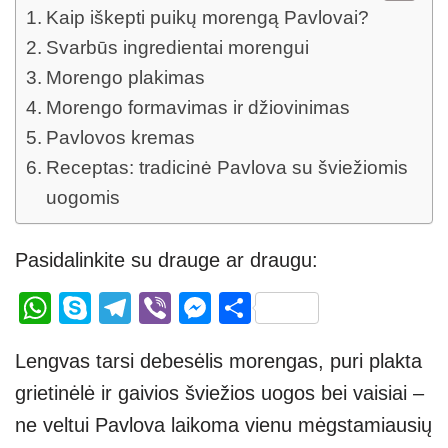
Kaip iškepti puikų morengą Pavlovai?
Svarbūs ingredientai morengui
Morengo plakimas
Morengo formavimas ir džiovinimas
Pavlovos kremas
Receptas: tradicinė Pavlova su šviežiomis
uogomis
Pasidalinkite su drauge ar draugu:
W
S
T
Vi
M
S
h
ky
el
b
e
h
Lengvas tarsi debesėlis morengas, puri plakta
at
p
e
er
ss
ar
grietinėlė ir gaivios šviežios uogos bei vaisiai –
s
e
gr
e
e
ne veltui Pavlova laikoma vienu mėgstamiausių
A
a
n