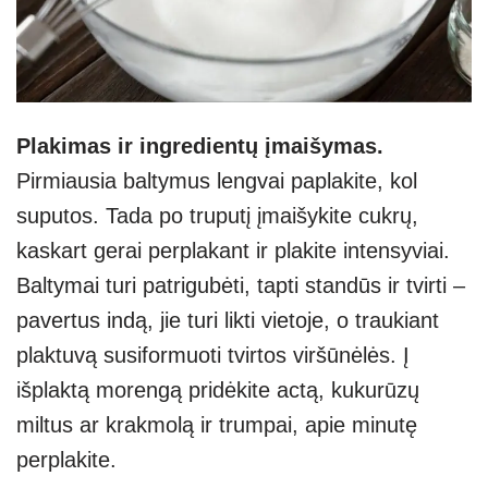
Plakimas ir ingredientų įmaišymas.
Pirmiausia baltymus lengvai paplakite, kol
suputos. Tada po truputį įmaišykite cukrų,
kaskart gerai perplakant ir plakite intensyviai.
Baltymai turi patrigubėti, tapti standūs ir tvirti –
pavertus indą, jie turi likti vietoje, o traukiant
plaktuvą susiformuoti tvirtos viršūnėlės. Į
išplaktą morengą pridėkite actą, kukurūzų
miltus ar krakmolą ir trumpai, apie minutę
perplakite.