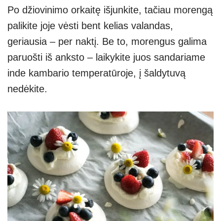
Po džiovinimo orkaitę išjunkite, tačiau morengą
palikite joje vėsti bent kelias valandas,
geriausia – per naktį. Be to, morengus galima
paruošti iš anksto – laikykite juos sandariame
inde kambario temperatūroje, į šaldytuvą
nedėkite.