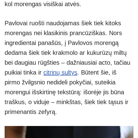
kol morengas visiškai atvės.
Pavlovai ruošti naudojamas šiek tiek kitoks
morengas nei klasikinis prancūziškas. Nors
ingredientai panašūs, į Pavlovos morengą
dedama šiek tiek krakmolo ar kukurūzų miltų
bei daugiau rūgšties – dažniausiai acto, tačiau
puikiai tinka ir
citrinų sultys
. Būtent šie, iš
pirmo žvilgsnio nedideli pokyčiai, suteikia
morengui išskirtinę tekstūrą: išorėje jis būna
traškus, o viduje – minkštas, šiek tiek tąsus ir
primenantis zefyrą.