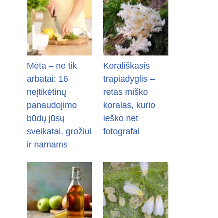
Mėta – ne tik
Korališkasis
arbatai: 16
trapiadyglis –
neįtikėtinų
retas miško
panaudojimo
koralas, kurio
būdų jūsų
ieško net
sveikatai, grožiui
fotografai
ir namams