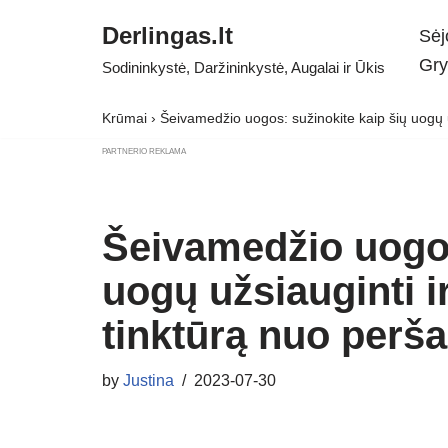
Derlingas.lt
Sėj
Skip
Gry
Sodininkystė, Daržininkystė, Augalai ir Ūkis
to
content
Krūmai
›
Šeivamedžio uogos: sužinokite kaip šių uogų už
PARTNERIO REKLAMA
Šeivamedžio uogos
uogų užsiauginti ir
tinktūrą nuo perš
by
Justina
2023-07-30