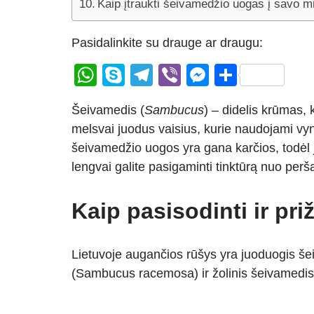
Kaip įtraukti šeivamedžio uogas į savo m
Pasidalinkite su drauge ar draugu:
W
S
T
Vi
M
S
h
ky
el
b
e
h
Šeivamedis (
Sambucus
) – didelis krūmas,
at
p
e
er
ss
ar
melsvai juodus vaisius, kurie naudojami vyn
s
e
gr
e
e
šeivamedžio uogos yra gana karčios, todėl 
A
a
n
lengvai galite pasigaminti tinktūrą nuo perš
p
m
g
p
er
Kaip pasisodinti ir pri
Lietuvoje augančios rūšys yra juoduogis š
(Sambucus racemosa) ir žolinis šeivamedi