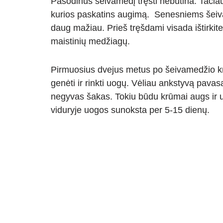
Pasodinus šeivamedį tręšti nebūtina. Tačia
kurios paskatins augimą. Senesniems šeivam
daug mažiau. Prieš tręšdami visada ištirkite 
maistinių medžiagų.
Pirmuosius dvejus metus po šeivamedžio krū
genėti ir rinkti uogų. Vėliau ankstyvą pava
negyvas šakas. Tokiu būdu krūmai augs ir u
viduryje uogos sunoksta per 5-15 dienų.