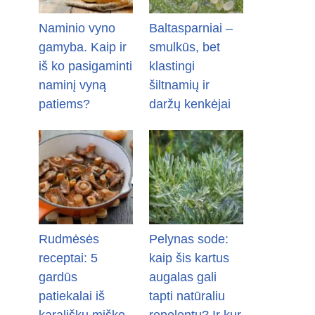
Naminio vyno
Baltasparniai –
gamyba. Kaip ir
smulkūs, bet
iš ko pasigaminti
klastingi
naminį vyną
šiltnamių ir
patiems?
daržų kenkėjai
Rudmėsės
Pelynas sode:
receptai: 5
kaip šis kartus
gardūs
augalas gali
patiekalai iš
tapti natūraliu