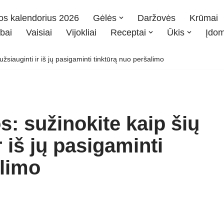
os kalendorius 2026
Gėlės
Daržovės
Krūmai
bai
Vaisiai
Vijokliai
Receptai
Ūkis
Įdo
siauginti ir iš jų pasigaminti tinktūrą nuo peršalimo
: sužinokite kaip šių
 iš jų pasigaminti
alimo