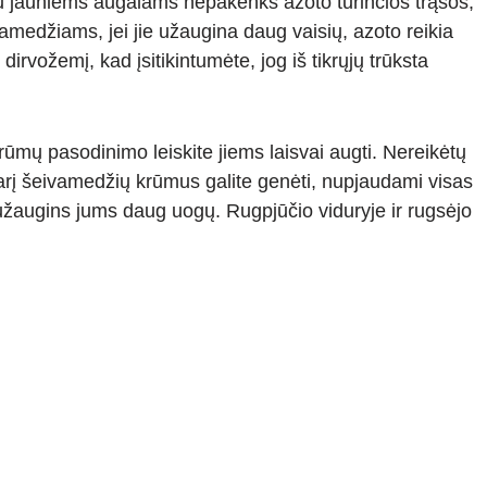
u jauniems augalams nepakenks azoto turinčios trąšos,
edžiams, jei jie užaugina daug vaisių, azoto reikia
dirvožemį, kad įsitikintumėte, jog iš tikrųjų trūksta
mų pasodinimo leiskite jiems laisvai augti. Nereikėtų
sarį šeivamedžių krūmus galite genėti, nupjaudami visas
žaugins jums daug uogų. Rugpjūčio viduryje ir rugsėjo