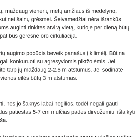
ūmų, maždaug vienerių metų amžiaus iš medelyno,
skutinei šalnų grėsmei. Šeivamedžiai nėra išrankūs
s auginti rinkitės atvirą vietą, kurioje per dieną būtų
pat bus geresnė oro cirkuliacija.
rių augimo pobūdis beveik panašus į kilimėlį. Būtina
gali konkuruoti su agresyviomis piktžolėmis. Jei
ite tarp jų maždaug 2-2,5 m atstumus. Jei sodinate
ekvienos eilės būtų 3 m atstumas.
, nes jo šaknys labai negilios, todėl negali gauti
us patiestas 5-7 cm mulčias padės dirvožemiui išlaikyti
ąša.