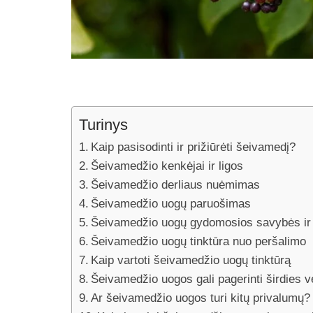
Turinys
Kaip pasisodinti ir prižiūrėti šeivamedį?
Šeivamedžio kenkėjai ir ligos
Šeivamedžio derliaus nuėmimas
Šeivamedžio uogų paruošimas
Šeivamedžio uogų gydomosios savybės ir
Šeivamedžio uogų tinktūra nuo peršalimo
Kaip vartoti šeivamedžio uogų tinktūrą
Šeivamedžio uogos gali pagerinti širdies ve
Ar šeivamedžio uogos turi kitų privalumų?