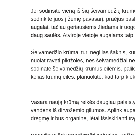
Jei sodinsite vieną iš šių šeivamedžių kr
sodinkite juos į žemę pavasarį, praėjus pa
augalai, tačiau geriausiems žiedams ir uogom
daug saulės. Atviroje vietoje augalams taip 
Šeivamedžio krūmai turi negilias šaknis, ku
nuolat ravėti piktžoles, nes šeivamedžiai ne
sodinate šeivamedžių krūmus eilėmis, palik
kelias krūmų eiles, planuokite, kad tarp ki
Vasarą naują krūmą reikės daugiau palaistyti
vandens iš dirvožemio gilumos. Aplink augal
drėgmę ir bus organinė, lėtai išsiskirianti tr