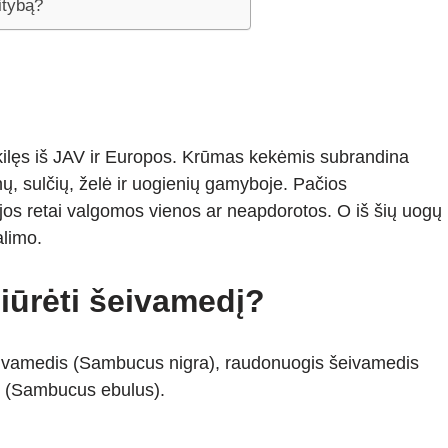
itybą?
 kilęs iš JAV ir Europos. Krūmas kekėmis subrandina
ų, sulčių, želė ir uogienių gamyboje. Pačios
jos retai valgomos vienos ar neapdorotos. O iš šių uogų
alimo.
žiūrėti šeivamedį?
eivamedis (Sambucus nigra), raudonuogis šeivamedis
s (Sambucus ebulus).